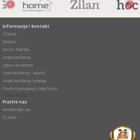
Informacije i kontakt
O Nama
Dostava
Servis / Podrška
Uvijeti korištenja
Izjava o privatnosti
Uvjeti korištenja - kolačići
Uvijeti korištenja i prodaje
Pravila o postupanju s kolačićima
Cookie settings
Pratite nas
Kontaktirajte nas
D|Store