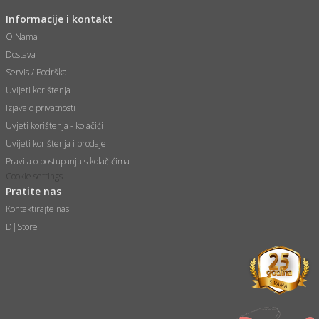
 Smartphone
čvrsto gorivo
Informacije i kontakt
iPhone
je
O Nama
a
pretvaraći
če
Dostava
pis
ice/ostalo
Servis / Podrška
i
dodaci
na metar
/čistače
Uvijeti korištenja
i
hinjski pribor
Izjava o privatnosti
aći/pribor
Uvjeti korištenja - kolačići
i
Uvijeti korištenja i prodaje
mari i kutije
taći/pribor
Pravila o postupanju s kolačićima
je
Cookie settings
Zabava
Pratite nas
ika
/osigurači
Kontaktirajte nas
D|Store
 noževe
a
e
Exterijer
witch
itch 2
i/ Vitrine