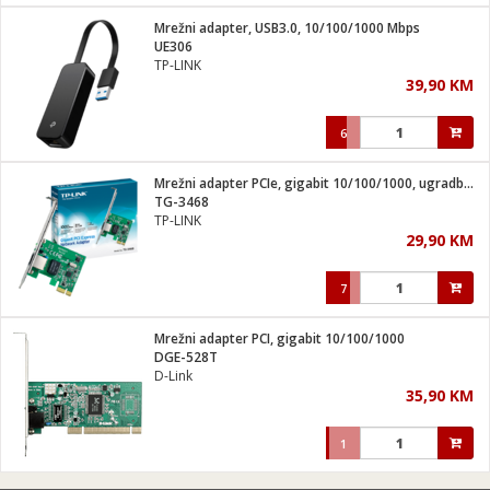
Mrežni adapter, USB3.0, 10/100/1000 Mbps
 hrane
t
UE306
i
 dom
TP-LINK
lušalice
ji i oprema
39,90 KM
ki aparati
i
 stanice
6
A-100
ik
 pohrana
aciju
je
Mrežni adapter PCIe, gigabit 10/100/1000, ugradbeni
e
TG-3468
glodare
e namjene
eđaje
 oprema
električne brave
TP-LINK
ije
odaci
29,90 KM
te
erije
etar
rtphone
i
7
je mesa
e
e
i program
Mrežni adapter PCI, gigabit 10/100/1000
hone
trošni materijal
i zraka
DGE-528T
anje
am
er
D-Link
prema
o kafu
let
ram
35,90 KM
l
oprema
spenzer
nderi
1
 Čistači
čnice
ene
sat
kupatilo