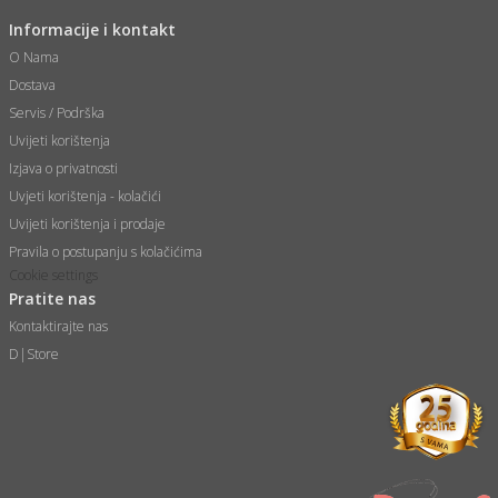
 Smartphone
čvrsto gorivo
Informacije i kontakt
iPhone
je
O Nama
a
pretvaraći
če
Dostava
pis
ice/ostalo
Servis / Podrška
i
dodaci
na metar
/čistače
Uvijeti korištenja
i
hinjski pribor
Izjava o privatnosti
aći/pribor
Uvjeti korištenja - kolačići
i
Uvijeti korištenja i prodaje
mari i kutije
taći/pribor
Pravila o postupanju s kolačićima
je
Cookie settings
Zabava
Pratite nas
ika
/osigurači
Kontaktirajte nas
D|Store
 noževe
a
e
Exterijer
witch
itch 2
i/ Vitrine