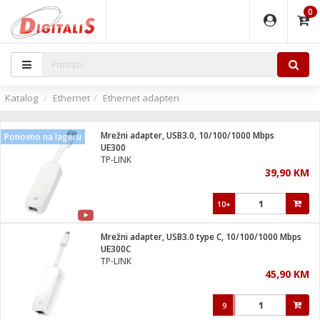
0
EĐAJI
PARATI
TI
IJA
i oprema
uređaji
ka
rane
i pribor
r - Analogija
Katalog
Ethernet
Ethernet adapteri
 BULLET
čni)
i
G9 / G4
- DOME
Mrežni adapter, USB3.0, 10/100/1000 Mbps
Ponovno na lageru
ževi
XVR
laptop
ijal
UE300
lsku
tiljke
dzor
nari
TP-LINK
39,90 KM
a svjetla
r
deo
r - IP
je
essional
lati i pribor
10+
ere
ači
x
a grla
čnici
Mrežni adapter, USB3.0 type C, 10/100/1000 Mbps
e
S2
jenje
UE300C
TP-LINK
 C
ribor
li
45,90 KM
ndroid
blet ...
a IP kamere
e
zor- IP
9
jeći