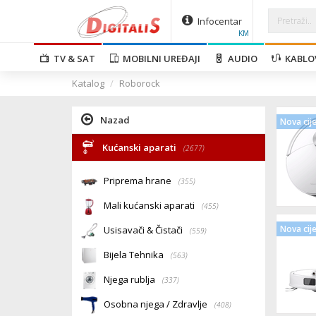
Infocentar
KM
TV & SAT
MOBILNI UREĐAJI
AUDIO
KABLO
Katalog
Roborock
Nazad
Nova cij
Kućanski aparati
(2677)
Priprema hrane
(355)
Mali kućanski aparati
(455)
Nova cij
Usisavači & Čistači
(559)
Bijela Tehnika
(563)
Njega rublja
(337)
Osobna njega / Zdravlje
(408)