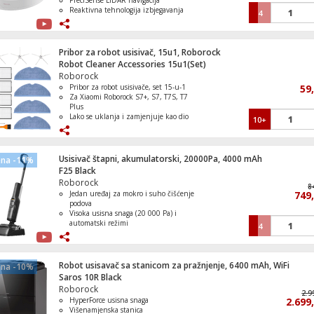
PreciSense LiDAR navigacija
Reaktivna tehnologija izbjegavanja
4
prepreka
Podržani rad s Alexa&Google
Home&Apple Siri
Pribor za robot usisivač, 15u1, Roborock
Robot Cleaner Accessories 15u1(Set)
Roborock
Pribor za robot usisivače, set 15-u-1
59
Za Xiaomi Roborock S7+, S7, T7S, T7
Plus
Lako se uklanja i zamjenjuje kao dio
10+
rutinskog održavanja
Struktura protiv zapetljavanja
Usisivač štapni, akumulatorski, 20000Pa, 4000 mAh
ena -11%
F25 Black
Roborock
8
Jedan uređaj za mokro i suho čišćenje
749
podova
Visoka usisna snaga (20 000 Pa) i
automatski režimi
4
FlatReach dizajn omogućava čišćenje
ispod niskog namještaja
Aplikacijska kontrola i pametni senzori
za optimalan rad
Robot usisavač sa stanicom za pražnjenje, 6400 mAh, WiFi
ena -10%
Baterija dovoljne autonomije za
Saros 10R Black
čišćenje velikih površina
Roborock
2.9
HyperForce usisna snaga
2.699
Višenamjenska stanica