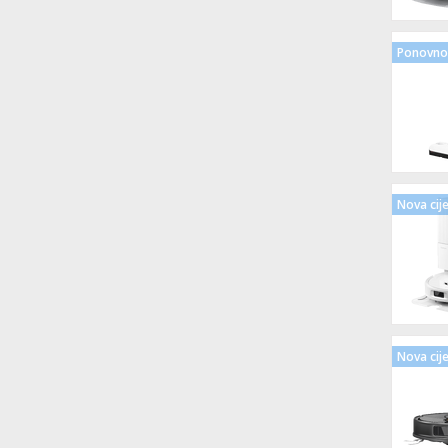
Ponovno 
Nova cij
Nova cij