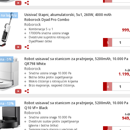
Sušenje toplim zrakom
Automatsko pražnjenje spremnika za
prašinu
Ugradbena staklokeramička ploča za kuh
Usisivač štapni, akumulatorski, 5u1, 260W, 4000 mAh
60 cm, Serie 4
na lageru
Roborock Dyad Pro Combo
Roborock
Kombinacija 5 u 1
999
17000Pa snažna usisna snaga
Dvostruke suprotno rotirajuće
DyadPower četke
5
Poboljšano čišćenje od ruba do ruba
Kontrola putem aplikacije Roborock
Robot usisavač sa stanicom za pražnjenje, 5200mAh, 10.000 Pa
ena -5%
QR798 White
Roborock
1.2
Snažna usisna snaga 10.000 Pa
1.199
Bočna četka protiv zapetljavanja
Mokro čišćenje s rotirajućim krpama
Brzo mapiranje, raspored čišćenja,
4
višenamjenska karta
Spremnik za vodu 80 ml
Robot usisavač sa stanicom za pražnjenje, 5200mAh, 10.000 Pa
ena -13%
Q10 VF+ Black
Roborock
1.0
Snažna usisna snaga 10.000 Pa
949
Dvostruki sustav protiv zapetljavanja
(glavna i bočna četka)
Samoprazneća stanica s vrećicom od