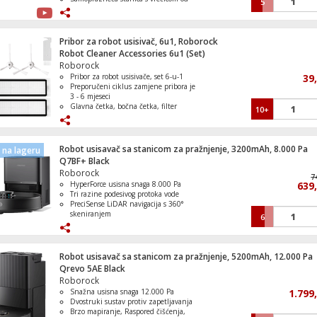
5
2,7 L (do 7 tjedana bez pražnjenja)
VibraRise 2.0 sonično mokro čišćenje
(do 3000 vibracija/min)
Pametno prepoznavanje tepiha
Pribor za robot usisivač, 6u1, Roborock
ultrazvučnom tehnologijom
Robot Cleaner Accessories 6u1 (Set)
Roborock
Pribor za robot usisivače, set 6-u-1
39
Preporučeni ciklus zamjene pribora je
3 - 6 mjeseci
Glavna četka, bočna četka, filter
10+
Robot usisavač sa stanicom za pražnjenje, 3200mAh, 8.000 Pa
na lageru
Q7BF+ Black
Roborock
7
HyperForce usisna snaga 8.000 Pa
639
Tri razine podesivog protoka vode
PreciSense LiDAR navigacija s 360°
skeniranjem
6
RockDock Plus stanica za automatsko
pražnjenje prašine
Fleksibilno upravljanje putem mobilne
aplikacije
Robot usisavač sa stanicom za pražnjenje, 5200mAh, 12.000 Pa
Qrevo 5AE Black
Roborock
Snažna usisna snaga 12.000 Pa
1.799
Dvostruki sustav protiv zapetljavanja
Brzo mapiranje, Raspored čišćenja,