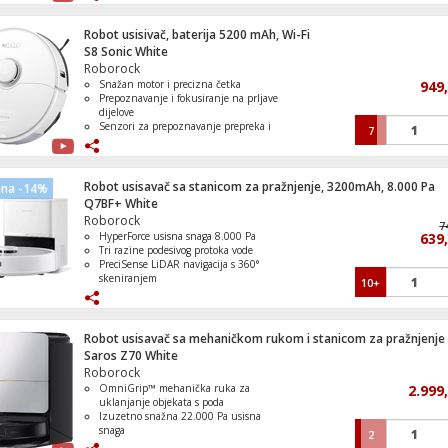
Pametna navigacija sa izbjegavanjem
prepreka
Robot usisivač, baterija 5200 mAh, Wi-Fi
S8 Sonic White
Frižider/Zamrzivač neto zapremina 262 li
Roborock
Snažan motor i precizna četka
949
Prepoznavanje i fokusiranje na prljave
dijelove
Senzori za prepoznavanje prepreka i
7
padina
Mogućnost memoriranja ruta čišćenja
Frižider/Zamrzivač neto zapremina 262 li
Upravljanje putem pametne aplikacije
i glasovnih naredbi.
Robot usisavač sa stanicom za pražnjenje, 3200mAh, 8.000 Pa
ena -14%
Q7BF+ White
Roborock
7
HyperForce usisna snaga 8.000 Pa
639
Tri razine podesivog protoka vode
Blender 500 W, zapremina 1.5 lit.
PreciSense LiDAR navigacija s 360°
skeniranjem
10+
RockDock Plus stanica za automatsko
pražnjenje prašine
Fleksibilno upravljanje putem mobilne
aplikacije
Robot usisavač sa mehaničkom rukom i stanicom za pražnjenje
Saros Z70 White
Friteza na vrući zrak, 2000W, zapremina
Roborock
lit.
OmniGrip™ mehanička ruka za
2.999
uklanjanje objekata s poda
Izuzetno snažna 22.000 Pa usisna
snaga
2
StarSight 2.0 autonomna navigacija s