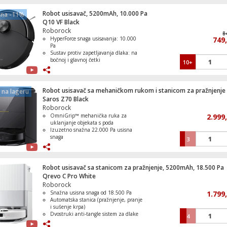
(do 3000 vibracija/min)
Pametno prepoznavanje tepiha
Robot usisavač, 5200mAh, 10.000 Pa
ena -11%
Cigareta elektronska,Twist,4u1,Peach
ultrazvučnom tehnologijom
Q10 VF Black
Cherry,20mg
Roborock
8
HyperForce snaga usisavanja: 10.000
749
Pa
Sustav protiv zapetljavanja dlaka: na
bočnoj i glavnoj četki
10+
Blender 500 W, zapremina 1.5 lit.
Mokro čišćenje VibraRise 2.0: do 3000
vibracija/min
Automatsko prepoznavanje tepiha
PreciSense LDS: navigacija
Robot usisavač sa mehaničkom rukom i stanicom za pražnjenje
na lageru
Saros Z70 Black
Roborock
OmniGrip™ mehanička ruka za
2.999
Mašina za veš, 1400 obrtaja, 9 kg veša, A
uklanjanje objekata s poda
Izuzetno snažna 22.000 Pa usisna
snaga
3
StarSight 2.0 autonomna navigacija s
kamerama
Automatska Dock 4.0 stanica s
pranjem i sušenjem mopova
Robot usisavač sa stanicom za pražnjenje, 5200mAh, 18.500 Pa
Dugotrajna baterija do ~180 min i
Qrevo C Pro White
velika pokrivenost
Roborock
Snažna usisna snaga od 18.500 Pa
1.799
Automatska stanica (pražnjenje, pranje
Štednjak 4 staklokeramičke ringle, pećni
i sušenje krpa)
lit., 50cm, A
Dvostruki anti-tangle sistem za dlake
4
FlexiArm čišćenje rubova i uglova