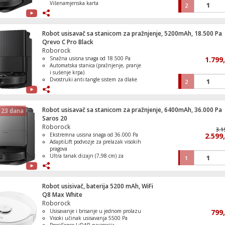
Višenamjenska karta
2
FlexiArm mokro čišćenje s rotirajućim
krpama
Navigacija LiDAR + Reactive Tech
Robot usisavač sa stanicom za pražnjenje, 5200mAh, 18.500 Pa
Qrevo C Pro Black
Roborock
Snažna usisna snaga od 18.500 Pa
1.799
Automatska stanica (pražnjenje, pranje
i sušenje krpa)
Dvostruki anti-tangle sistem za dlake
2
FlexiArm čišćenje rubova i uglova
Pametna navigacija sa izbjegavanjem
prepreka
Robot usisavač sa stanicom za pražnjenje, 6400mAh, 36.000 Pa
 23 dana
Saros 20
Roborock
3.1
Ekstremna usisna snaga od 36.000 Pa
2.599
AdaptiLift podvozje za prelazak visokih
pragova
Ultra tanak dizajn (7,98 cm) za
1
čišćenje ispod namještaja
RockDock Ultra stanica sa pranjem na
100°C
Napredna AI navigacija i
Robot usisivač, baterija 5200 mAh, WiFi
prepoznavanje prepreka
Q8 Max White
Roborock
Usisavanje i brisanje u jednom prolazu
799
Visoki učinak usisavanja 5500 Pa