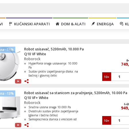
VI
KUĆANSKI APARATI
DOM & ALATI
ENERGIJA
KL
Robot usisavač, 5200mAh, 10.000 Pa
ena -11%
Q10 VF White
Roborock
8
HyperForce snaga usisavanja: 10.000
749
Pa
Sustav protiv zapetljavanja dlaka: na
bočnoj i glavnoj četki
10+
Bojler visokotlačni, 30.4 lit., 2000 W
Mokro čišćenje VibraRise 2.0: do 3000
vibracija/min
Automatsko prepoznavanje tepiha
PreciSense LDS: navigacija
Robot usisavač sa stanicom za pražnjenje, 5200mAh, 10.000 Pa
ena -13%
Q10 VF+ White
Roborock
1.0
Snažna usisna snaga 10.000 Pa
949
Pekač hljeba, 800W, LCD display
Dvostruki sustav protiv zapetljavanja
(glavna i bočna četka)
Samoprazneća stanica s vrećicom od
10+
2,7 L (do 7 tjedana bez pražnjenja)
VibraRise 2.0 sonično mokro čišćenje