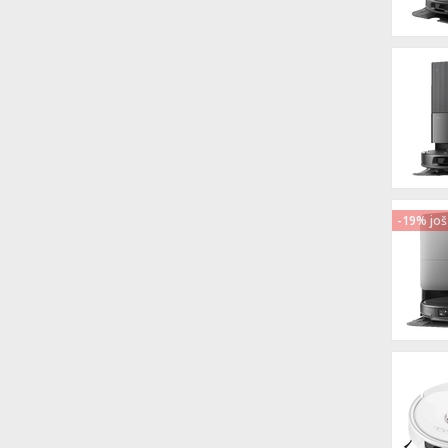
-19% još