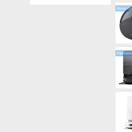
Nova cij
Ponovno 