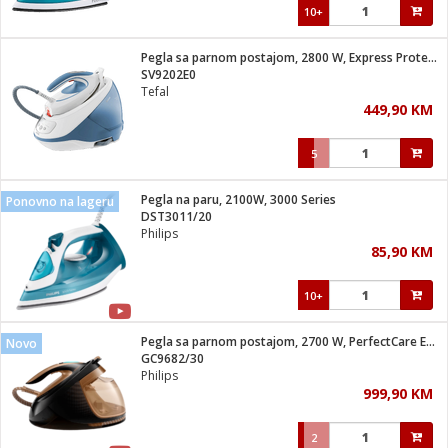
10+
Pegla sa parnom postajom, 2800 W, Express Protect
SV9202E0
Tefal
449,90 KM
5
Pegla na paru, 2100W, 3000 Series
Ponovno na lageru
DST3011/20
Philips
85,90 KM
10+
Pegla sa parnom postajom, 2700 W, PerfectCare Elite Plus
Novo
GC9682/30
Philips
999,90 KM
2