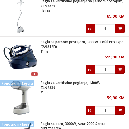
Pegla za vertikalno peglanje sa parnom postajom, 2000W
 Smartphone
čvrsto gorivo
ZLN3829
iPhone
je
Floria
89,90 KM
a
pretvaraći
če
pis
ice/ostalo
10+
i
dodaci
na metar
/čistače
i
hinjski pribor
Pegla sa parnom postajom, 3000W, Tefal Pro Express Vision
GV9812E0
aći/pribor
Tefal
i
599,90 KM
mari i kutije
taći/pribor
10+
je
Zabava
ika
/osigurači
Pegla za vertikalno peglanje, 1400W
Ponovno na lageru
ZLN2839
Zilan
 noževe
59,90 KM
a
e
Exterijer
witch
10+
itch 2
i/ Vitrine
Pegla na paru, 3000W, Azur 7000 Series
Ponovno na lageru
DST7061/30