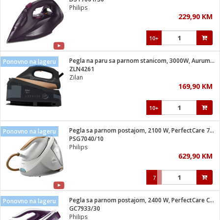
suđa
Philips
229,90 KM
e
10+
i
ja
Pegla na paru sa parnom stanicom, 3000W, Aurum Touch
Ponovno na lageru
ZLN4261
Zilan
veša
169,90 KM
plažu
 veša
eša/Sušilica
10+
/kamp tuš
bil
Pegla sa parnom postajom, 2100 W, PerfectCare 7000
Ponovno na lageru
PSG7040/10
Philips
ga / Zdravlje
629,90 KM
7
i za kosu
za brijanje
Pegla sa parnom postajom, 2400 W, PerfectCare Compact
Ponovno na lageru
GC7933/30
Philips