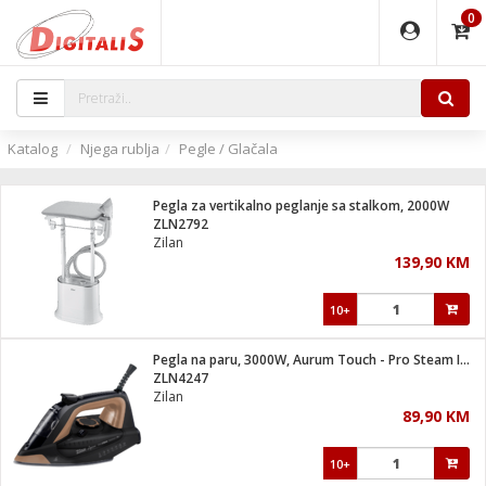
0
EĐAJI
PARATI
TI
IJA
i oprema
uređaji
ka
rane
i pribor
r - Analogija
Katalog
Njega rublja
Pegle / Glačala
 BULLET
čni)
i
G9 / G4
- DOME
Pegla za vertikalno peglanje sa stalkom, 2000W
ževi
XVR
laptop
ijal
ZLN2792
lsku
tiljke
dzor
nari
Zilan
139,90 KM
a svjetla
r
deo
r - IP
je
essional
lati i pribor
10+
ere
ači
x
a grla
čnici
Pegla na paru, 3000W, Aurum Touch - Pro Steam Iron
e
S2
jenje
ZLN4247
Zilan
 C
ribor
li
89,90 KM
ndroid
blet ...
a IP kamere
e
zor- IP
10+
jeći