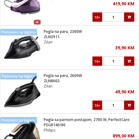
419,90 KM
i
10+
Pegla na paru, 2300W
Ponovno na lageru
ZLN3911
Zilan
39,90 KM
10+
Pegla na paru, 2600W
Ponovno na lageru
ZLN8603
Zilan
49,90 KM
10+
Pegla sa parnom postajom, 2700 W, PerfectCare
Ponovno na lageru
PSG8140/80
Philips
899,00 KM