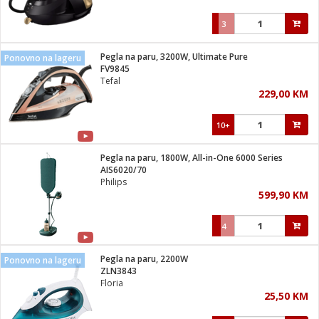
3
Pegla na paru, 3200W, Ultimate Pure
Ponovno na lageru
FV9845
Tefal
229,00 KM
10+
Pegla na paru, 1800W, All-in-One 6000 Series
AIS6020/70
Philips
599,90 KM
4
Pegla na paru, 2200W
Ponovno na lageru
ZLN3843
Floria
25,50 KM