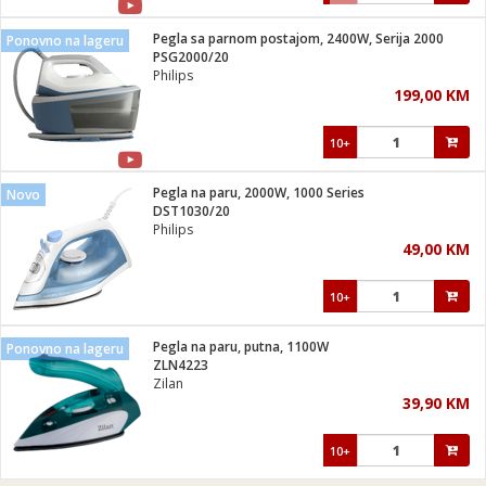
Pegla sa parnom postajom, 2400W, Serija 2000
Ponovno na lageru
PSG2000/20
Philips
199,00 KM
10+
Pegla na paru, 2000W, 1000 Series
Novo
DST1030/20
Philips
49,00 KM
10+
Pegla na paru, putna, 1100W
Ponovno na lageru
ZLN4223
Zilan
39,90 KM
10+