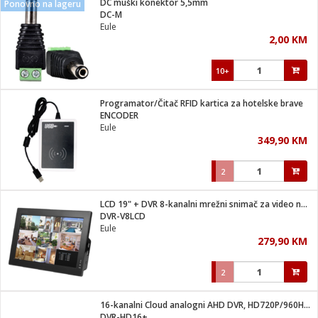
DC muški konektor 5,5mm
Ponovno na lageru
 Smartphone
čvrsto gorivo
DC-M
iPhone
je
Eule
2,00 KM
a
pretvaraći
če
pis
ice/ostalo
10+
i
dodaci
na metar
/čistače
i
hinjski pribor
Programator/Čitač RFID kartica za hotelske brave
ENCODER
aći/pribor
Eule
i
349,90 KM
mari i kutije
taći/pribor
2
je
Zabava
ika
/osigurači
LCD 19" + DVR 8-kanalni mrežni snimač za video nadzor
DVR-V8LCD
Eule
 noževe
279,90 KM
a
e
Exterijer
witch
2
itch 2
i/ Vitrine
16-kanalni Cloud analogni AHD DVR, HD720P/960H/D1, HDMI/VGA
DVR-HD16+