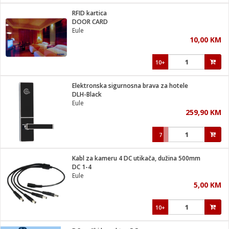
RFID kartica
 hrane
t
DOOR CARD
i
 dom
Eule
lušalice
ji i oprema
10,00 KM
ki aparati
i
 stanice
10+
A-100
ik
 pohrana
aciju
je
Elektronska sigurnosna brava za hotele
e
DLH-Black
glodare
e namjene
eđaje
 oprema
električne brave
Eule
ije
odaci
259,90 KM
te
erije
etar
rtphone
i
7
je mesa
e
e
i program
Kabl za kameru 4 DC utikača, dužina 500mm
hone
trošni materijal
i zraka
DC 1-4
anje
am
er
Eule
prema
o kafu
let
ram
5,00 KM
l
oprema
spenzer
nderi
10+
 Čistači
čnice
ene
sat
kupatilo