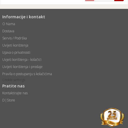
Informacije i kontakt
O Nama
Dostava
Servis / Podrška
Uvijeti korištenja
Izjava o privatnosti
Uvjeti korištenja - kolačići
Uvijeti korištenja i prodaje
Pravila o postupanju s kolačićima
Cookie settings
Pratite nas
Kontaktirajte nas
D|Store