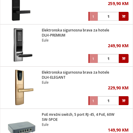
259,90 KM
i
1
Elektronska sigurnosna brava za hotele
DLH-PREMIUM
Eule
249,90 KM
1
Elektronska sigurnosna brava za hotele
DLH-ELEGANT
Eule
229,90 KM
1
PoE mrežni switch, 5 port RJ-45, 4 PoE, 60W
SW-5POE
Eule
149,90 KM