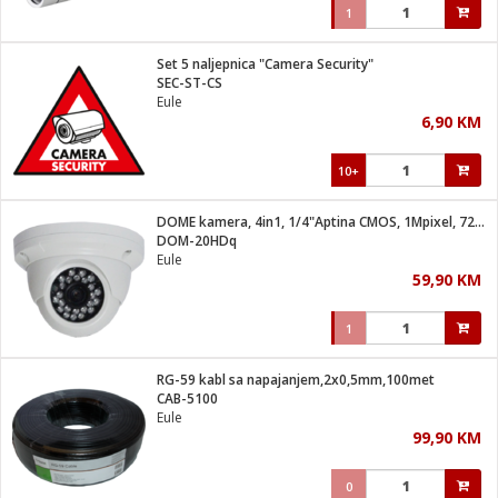
1
Set 5 naljepnica "Camera Security"
SEC-ST-CS
Eule
6,90 KM
10+
DOME kamera, 4in1, 1/4"Aptina CMOS, 1Mpixel, 720p
DOM-20HDq
Eule
59,90 KM
1
RG-59 kabl sa napajanjem,2x0,5mm,100met
CAB-5100
Eule
99,90 KM
0