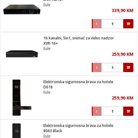
suđa
Eule
339,90 KM
e
1
i
ja
16 kanalni, 5in1, snimač za video nadzor
XVR-16+
Eule
veša
259,90 KM
plažu
 veša
eša/Sušilica
1
/kamp tuš
bil
Elektronska sigurnosna brava za hotele
D018
Eule
ga / Zdravlje
259,90 KM
1
i za kosu
za brijanje
Elektronska sigurnosna brava za hotele
8063 Black
Eule