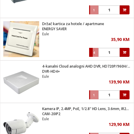
1
Držač kartica za hotele / apartmane
ENERGY SAVER
Eule
35,90 KM
4
4-kanalni Cloud analogni AHD DVR, HD720P/960H/D1, HDMI/VGA
DVR-HD4+
Eule
139,90 KM
1
Kamera IP, 2.4MP, PoE, 1/2.8" HD Lens, 3.6mm, IR20, Cloud
CAM-20IP2
Eule
129,90 KM