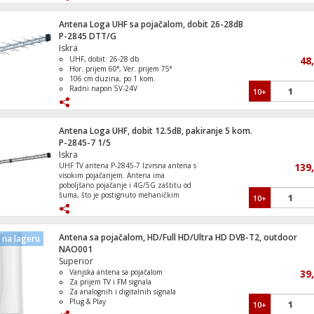
Impedanca 75 Ω.
Mogućnost montaže na zid ili nosač.
Antena Loga UHF sa pojačalom, dobit 26-28dB
P-2845 DTT/G
Kliješta za montažu kompresionih konek
Iskra
UHF, dobit: 26-28 db
48
Hor. prijem 60°, Ver. prijem 75°
106 cm duzina, po 1 kom.
Radni napon 5V-24V
10+
Radi sa napajanjem iz DVB-T
prijemnikom
Philips 43''PUS7810 4K QledTitan OS; 
10+;Pixel Precise U
Antena Loga UHF, dobit 12.5dB, pakiranje 5 kom.
P-2845-7 1/5
Iskra
UHF TV antena P-2845-7 Izvrsna antena s
139
visokim pojačanjem. Antena ima
Televizor Smart LED 4K UHD 65"
poboljšano pojačanje i 4G/5G zaštitu od
šuma, što je postignuto mehaničkim
10+
redizajnom. Pogodna za prijem srednjih i
slabih TV signala na srednjim i velikim
udaljenostima od odašiljača. Osnovna
verzija, bez "F" konektora (koaksijalni
Antena sa pojačalom, HD/Full HD/Ultra HD DVB-T2, outdoor
na lageru
kabel mora se umetnuti u nosač antene i
NAO001
Televizor Smart LED 4K UltraHD 50" ,Goo
mehanički spojiti s antenom vijcima) za
Superior
TV
horizontalnu polarizaciju. • UHF kanal
Vanjska antena sa pojačalom
39
21-48 (470-694 MHz) • Broj elemenata:
Za prijem TV i FM signala
28 • Pasivno pojačanje antene: 12,5 dB(i)
Za analognih i digitalnih signala
• Omjer F/B: 27 dB • Širina snopa:
Plug & Play
Horizontalno 30-39°; Vertikalno 42-51° •
10+
IPX4
Dužina antene: 118 cm • Impedancija: 75