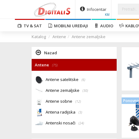
Infocentar
KM
TV & SAT
MOBILNI UREĐAJI
AUDIO
KABLO
Katalog
Antene
Antene zemaljske
Nazad
Antene
(75)
Antene satelitske
(6)
Antene zemaljske
(30)
Ponovno 
Antene sobne
(12)
Antena radijska
(3)
Antenski nosači
(24)