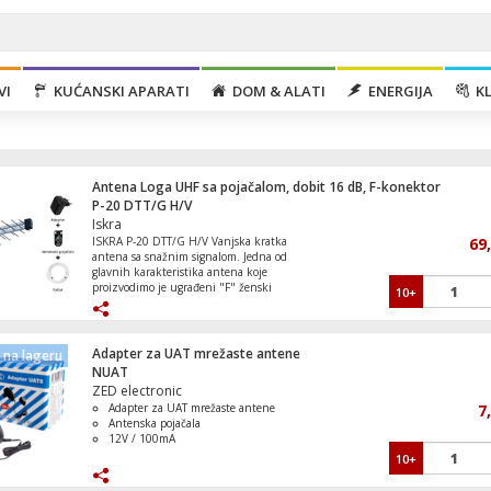
VI
KUĆANSKI APARATI
DOM & ALATI
ENERGIJA
KL
Antena Loga UHF sa pojačalom, dobit 16 dB, F-konektor
P-20 DTT/G H/V
Iskra
ISKRA P-20 DTT/G H/V Vanjska kratka
69
antena sa snažnim signalom. Jedna od
glavnih karakteristika antena koje
proizvodimo je ugrađeni "F" ženski
10+
Mašina za veš, 1200 obrtaja, 7 kg veša,
konektor, koji omogućava jednostavno
Inverter, C
povezivanje koaksijalnog kabla na
antenu. P-20 DTT/G H/V H/V verzija s
ugrađenim pojačalom DIGI-LOG 14VU i
Adapter za UAT mrežaste antene
na lageru
"F" ženskim konektorom. Može se koristiti
NUAT
za obje polarizacije. • Frekvencijski opseg:
ZED electronic
Ch. 5–69 (174–862 MHz) • Pojačanje: 16
Adapter za UAT mrežaste antene
7
dB @ 5–24 V DC • Šum: 2 dB • Napajanje:
Mikrovalna pećnica, 800W, 20 lit., bijela
Antenska pojačala
25 mA @ 5–24 V DC • Konektor: "F"
12V / 100mA
ženski Antena s ugrađenim pojačalom
DIGI-LOG 14VU prima signal samo kada
10+
je pojačalo napajano. Može se napajati
putem vanjskog napajanja ili direktno iz