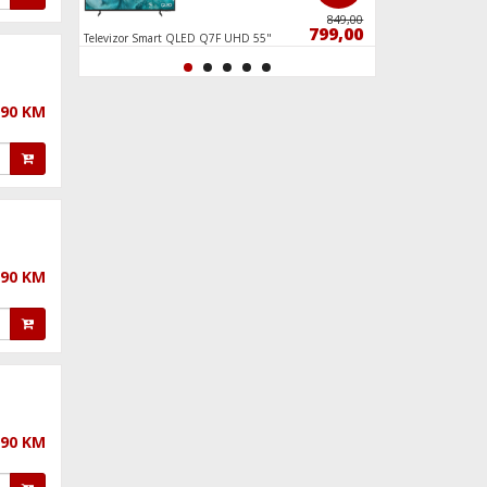
759,00
849,00
699,00
799,00
Televizor Smart QLED Q7F UHD 55"
Prijemnik IPTV za St
Google TV
,90 KM
,90 KM
,90 KM