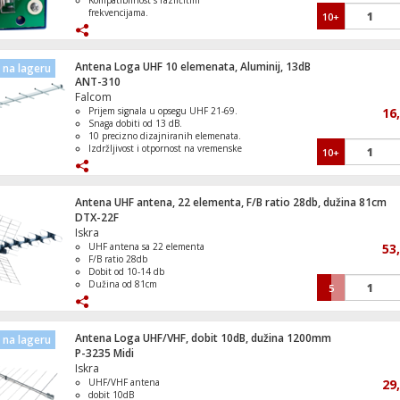
Kompatibilnost s različitim
frekvencijama.
10+
Visoka osjetljivost i snaga prijenosa
signala.
Pouzdanost i jamstvo kvalitete
proizvođača.
Antena Loga UHF 10 elemenata, Aluminij, 13dB
na lageru
ANT-310
Falcom
Prijem signala u opsegu UHF 21-69.
16
Snaga dobiti od 13 dB.
10 precizno dizajniranih elemenata.
Izdržljivost i otpornost na vremenske
10+
uvjete.
DVB-T ready za prijem digitalnih
signala.
Antena UHF antena, 22 elementa, F/B ratio 28db, dužina 81cm
DTX-22F
Iskra
UHF antena sa 22 elementa
53
F/B ratio 28db
Dobit od 10-14 db
Dužina od 81cm
5
Kompatibilna sa pojačalom DTX/Triplex
Antena Loga UHF/VHF, dobit 10dB, dužina 1200mm
na lageru
P-3235 Midi
Iskra
UHF/VHF antena
29
dobit 10dB