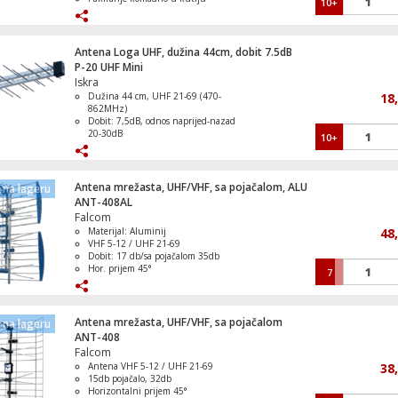
10+
DTX sa "F" ženski konektor
Antena Loga UHF, dužina 44cm, dobit 7.5dB
P-20 UHF Mini
Iskra
Dužina 44 cm, UHF 21-69 (470-
18
862MHz)
Dobit: 7,5dB, odnos naprijed-nazad
20-30dB
10+
Hor. prijem 49-56°, Ver. prijem 53-60°
Komadno pakiranje u PVC-u
Antena mrežasta, UHF/VHF, sa pojačalom, ALU
na lageru
ANT-408AL
Falcom
Materijal: Aluminij
48
VHF 5-12 / UHF 21-69
Dobit: 17 db/sa pojačalom 35db
Hor. prijem 45°
7
Ver. prijem 27°
Antena mrežasta, UHF/VHF, sa pojačalom
na lageru
ANT-408
Falcom
Antena VHF 5-12 / UHF 21-69
38
15db pojačalo, 32db
Horizontalni prijem 45°