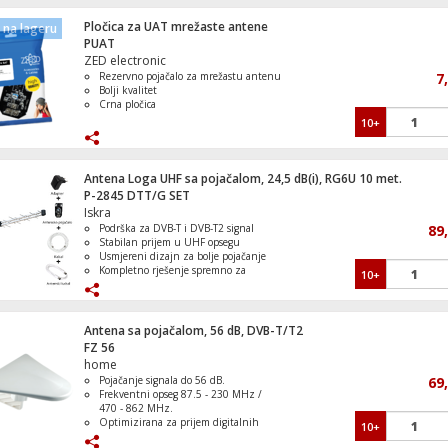
DVB-T prijemnika. Napajanje se dovodi
putem istog koaksijalnog kabla kojim se
Pločica za UAT mrežaste antene
na lageru
Laptop 15.6", AMD Ryzen 5 7520U 2.8 
prenosi i signal prijema.
PUAT
16GB, SSD 512 GB
ZED electronic
Rezervno pojačalo za mrežastu antenu
7
Bolji kvalitet
Crna pločica
10+
Ugradbena staklokeramička ploča za kuh
7000W
Antena Loga UHF sa pojačalom, 24,5 dB(i), RG6U 10 met.
P-2845 DTT/G SET
Iskra
Podrška za DVB-T i DVB-T2 signal
89
Frižider/Zamrzivač, bruto zapremina 330 
Stabilan prijem u UHF opsegu
Usmjereni dizajn za bolje pojačanje
Kompletno rješenje spremno za
10+
povezivanje
Otpornost na vremenske uslove
Antena sa pojačalom, 56 dB, DVB-T/T2
FZ 56
home
Pojačanje signala do 56 dB.
69
Frekventni opseg 87.5 - 230 MHz /
Daljinski upravljač za Grundig TV prijem
470 - 862 MHz.
Optimizirana za prijem digitalnih
10+
signala DVB-T/T2.