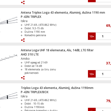
Broj elemenata: 20, materijal: Aluminij
Komadno pakiranje u PVC vrećicu
Televizor Smart LED UHD 4K 55"
Antena Triplex Loga 43 elementa, Aluminij, dužina 1190 mm
P-43N TRIPLEX
Iskra
UHF 21-69, (470-862 MHz)
69
Dobit: 9,5-15 db
Dužina 1190 mm
Komadno pakirana
10+
DVB-T spremna (150% bolji prijem)
Antena Loga UHF 18 elemenata, Alu, 14dB, LTE filter
AHD 310 LTE
Amiko
UHF opseg od 21-69
37
Dobit od 14 dB
18 elemenata za širu zonu
pokrivenosti
10+
Aluminijska konstrukcija za trajnost
LTE filter za uklanjanje smetnji.
Triplex Loga 43 elementa, Aluminij, dužina 1190mm
P-43N TRIPLEX/BOX
Iskra
UHF 21-69, (470-862 MHz)
79
Dobit : 10-15 db
Dužina 1190mm
Pakiranje komadno u kutiju