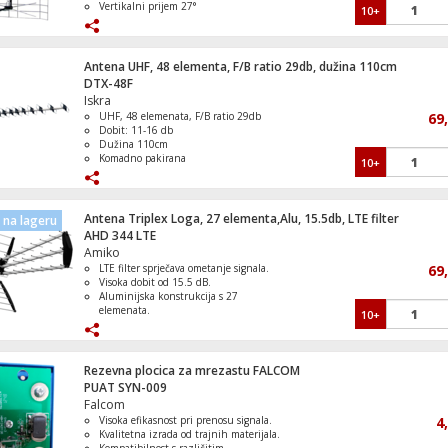
Vertikalni prijem 27°
10+
Komadno pakiranje sa bar kodom
Antena UHF, 48 elementa, F/B ratio 29db, dužina 110cm
DTX-48F
Iskra
UHF, 48 elemenata, F/B ratio 29db
69
Dobit: 11-16 db
Dužina 110cm
Komadno pakirana
10+
DVB-T ready, kompatibilna sa
pojačalom DTX/Triplex
Antena Triplex Loga, 27 elementa,Alu, 15.5db, LTE filter
na lageru
AHD 344 LTE
Amiko
LTE filter sprječava ometanje signala.
69
Visoka dobit od 15.5 dB.
Aluminijska konstrukcija s 27
elemenata.
10+
Brza i jednostavna instalacija.
DVB-T ready, prijem digitalnih signala.
Rezevna plocica za mrezastu FALCOM
PUAT SYN-009
Falcom
Visoka efikasnost pri prenosu signala.
4
Kvalitetna izrada od trajnih materijala.