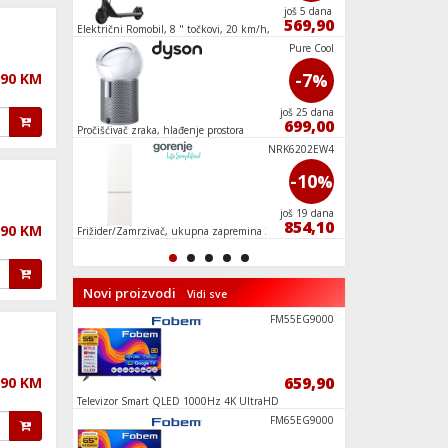
još 3 dana
još 5 dana
999,05
569,90
GHz,
Električni Romobil, 8 " točkovi, 20 km/h,
Električni Romobil, 
Domet do 25 km
Domet do 30 km
ECT643BX
Pure Cool
-2
-7
,90 KM
%
%
još 3 dana
još 25 dana
549,90
699,00
anje,
Pročišćivač zraka, hlađenje prostora
Električna peć za pi
RCSA 330 K
NRK6202EW4
-6
-10
%
%
još 2 dana
još 19 dana
563,05
854,10
,90 KM
l, A+
Frižider/Zamrzivač, ukupna zapremina 331 l,
Kuhinjska napa, zid
No Frost Plus, E
Novi proizvodi
Vidi sve
RC GRUNDIG
FM55EG9000
19,90
659,90
,90 KM
nike
Televizor Smart QLED 1000Hz 4K UltraHD
Televizor Smart LED
55", Google TV
FWQ 4 L
FM65EG9000