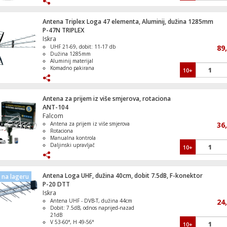
Ohm • Nagib: 0° • Montaža na jarbol s
vanjskim promjerom: 20-50 mm Pakiranje
5 komada
Antena Triplex Loga 47 elementa, Aluminij, dužina 1285mm
P-47N TRIPLEX
Iskra
Televizor Smart QLED P7K UHD 55", Goo
UHF 21-69, dobit: 11-17 db
89
Dužina 1285mm
Aluminij materijal
Komadno pakirana
10+
DVB-T spremna (160% bolji prijem)
Televizor Smart V6C LED 4K 55", Google 
Antena za prijem iz više smjerova, rotaciona
ANT-104
Falcom
Antena za prijem iz više smjerova
36
Rotaciona
Manualna kontrola
Televizor Smart Hi-QLED E7S UHD 4K 65
Daljinski upravljač
10+
Antena Loga UHF, dužina 40cm, dobit 7.5dB, F-konektor
na lageru
P-20 DTT
Iskra
Televizor Smart LED A6S UHD 4K 65"
Antena UHF - DVB-T, dužina 44cm
24
Dobit: 7.5dB, odnos naprijed-nazad
21dB
V 53-60°, H 49-56°
10+