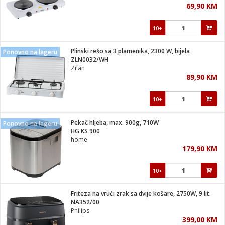
69,90 KM
i
10+
Plinski rešo sa 3 plamenika, 2300 W, bijela
Ponovno na lageru
ZLN0032/WH
Zilan
89,90 KM
10+
Pekač hljeba, max. 900g, 710W
Ponovno na lageru
HG KS 900
home
179,90 KM
10+
Friteza na vrući zrak sa dvije košare, 2750W, 9 lit.
NA352/00
Philips
399,00 KM