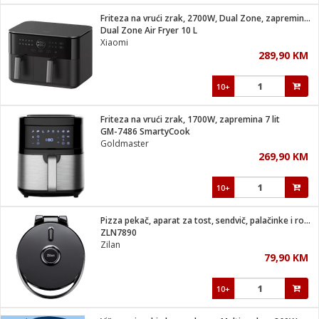
Friteza na vrući zrak, 2700W, Dual Zone, zapremina 10 lit.
 hrane
t
Dual Zone Air Fryer 10 L
i
 dom
Xiaomi
lušalice
ji i oprema
289,90 KM
ki aparati
i
 stanice
10+
A-100
ik
 pohrana
aciju
je
Friteza na vrući zrak, 1700W, zapremina 7 lit
e
GM-7486 SmartyCook
glodare
e namjene
eđaje
 oprema
električne brave
Goldmaster
ije
odaci
269,90 KM
te
erije
etar
rtphone
i
10+
je mesa
e
e
i program
Pizza pekač, aparat za tost, sendvič, palačinke i roštilj
hone
trošni materijal
i zraka
ZLN7890
anje
am
er
Zilan
prema
o kafu
let
ram
79,90 KM
l
oprema
spenzer
nderi
10+
 Čistači
čnice
ene
sat
kupatilo