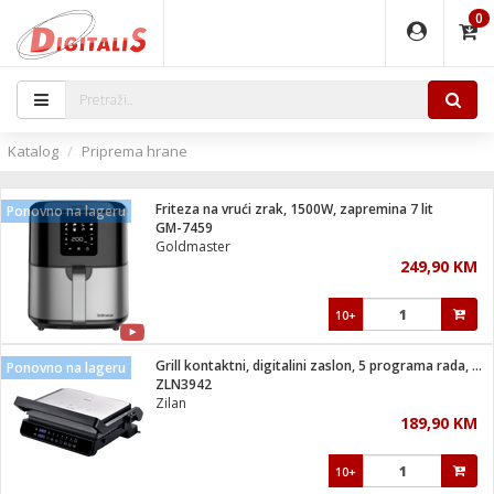
0
EĐAJI
PARATI
TI
IJA
i oprema
uređaji
ka
rane
i pribor
r - Analogija
Katalog
Priprema hrane
 BULLET
čni)
i
G9 / G4
- DOME
Friteza na vrući zrak, 1500W, zapremina 7 lit
Ponovno na lageru
ževi
XVR
laptop
ijal
GM-7459
lsku
tiljke
dzor
nari
Goldmaster
249,90 KM
a svjetla
r
deo
r - IP
je
essional
lati i pribor
10+
ere
ači
x
a grla
čnici
Grill kontaktni, digitalini zaslon, 5 programa rada, 2000 W
Ponovno na lageru
e
S2
jenje
ZLN3942
Zilan
 C
ribor
li
189,90 KM
ndroid
blet ...
a IP kamere
e
zor- IP
10+
jeći