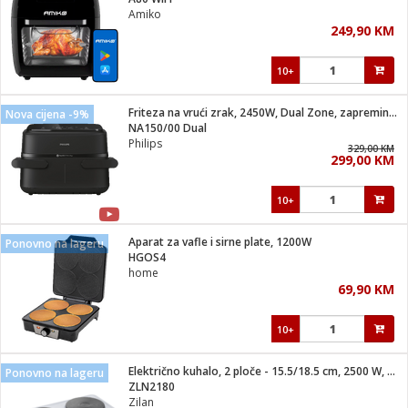
suđa
Amiko
249,90 KM
e
10+
i
ja
Friteza na vrući zrak, 2450W, Dual Zone, zapremina 7 lit.
Nova cijena -9%
NA150/00 Dual
Philips
veša
329,00 KM
299,00 KM
plažu
 veša
eša/Sušilica
10+
/kamp tuš
bil
Aparat za vafle i sirne plate, 1200W
Ponovno na lageru
HGOS4
home
ga / Zdravlje
69,90 KM
10+
i za kosu
za brijanje
Električno kuhalo, 2 ploče - 15.5/18.5 cm, 2500 W, bijela
Ponovno na lageru
ZLN2180
Zilan