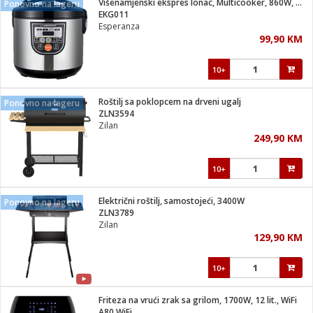
Višenamjenski ekspres lonac, Multicooker, 860W, 5 lit.
Ponovno na lageru
 Smartphone
čvrsto gorivo
EKG011
iPhone
je
Esperanza
99,90 KM
a
pretvaraći
če
pis
ice/ostalo
10+
i
dodaci
na metar
/čistače
i
hinjski pribor
Roštilj sa poklopcem na drveni ugalj
Ponovno na lageru
ZLN3594
aći/pribor
Zilan
i
249,90 KM
mari i kutije
taći/pribor
10+
je
Zabava
ika
/osigurači
Električni roštilj, samostojeći, 3400W
Ponovno na lageru
ZLN3789
Zilan
 noževe
129,90 KM
a
e
Exterijer
witch
10+
itch 2
i/ Vitrine
Friteza na vrući zrak sa grilom, 1700W, 12 lit., WiFi
A80 WiFi