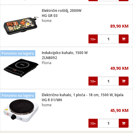
Električni roštilj, 2000W
HG GR 03
home
89,90 KM
10+
Indukcijsko kuhalo, 1500 W
Ponovno na lageru
ZLN8092
Floria
49,90 KM
10+
Električno kuhalo, 1 ploča - 18 cm, 1500 W, bijela
Ponovno na lageru
HG R 01/WH
home
45,90 KM
10+