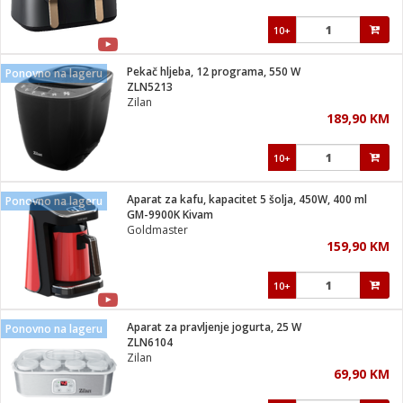
10+
Pekač hljeba, 12 programa, 550 W
Ponovno na lageru
ZLN5213
Zilan
189,90 KM
10+
Aparat za kafu, kapacitet 5 šolja, 450W, 400 ml
Ponovno na lageru
GM-9900K Kivam
Goldmaster
159,90 KM
10+
Aparat za pravljenje jogurta, 25 W
Ponovno na lageru
ZLN6104
Zilan
69,90 KM