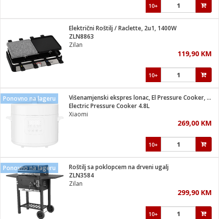
10+
Električni Roštilj / Raclette, 2u1, 1400W
ZLN8863
Zilan
119,90 KM
10+
Višenamjenski ekspres lonac, El Pressure Cooker, 4.8 lit.
Ponovno na lageru
Electric Pressure Cooker 4.8L
Xiaomi
269,00 KM
10+
Roštilj sa poklopcem na drveni ugalj
Ponovno na lageru
ZLN3584
Zilan
299,90 KM
10+