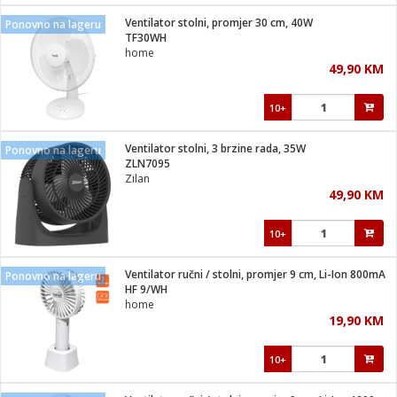
Ventilator stolni, promjer 30 cm, 40W
Ponovno na lageru
 hrane
t
TF30WH
i
 dom
home
lušalice
ji i oprema
49,90 KM
ki aparati
i
 stanice
10+
A-100
ik
 pohrana
aciju
je
Ventilator stolni, 3 brzine rada, 35W
Ponovno na lageru
e
ZLN7095
glodare
e namjene
eđaje
 oprema
električne brave
Zilan
ije
odaci
49,90 KM
te
erije
etar
rtphone
i
10+
je mesa
e
e
i program
Ventilator ručni / stolni, promjer 9 cm, Li-Ion 800mA
hone
Ponovno na lageru
trošni materijal
i zraka
HF 9/WH
anje
am
er
home
prema
o kafu
let
ram
19,90 KM
l
oprema
spenzer
nderi
10+
 Čistači
čnice
ene
sat
kupatilo