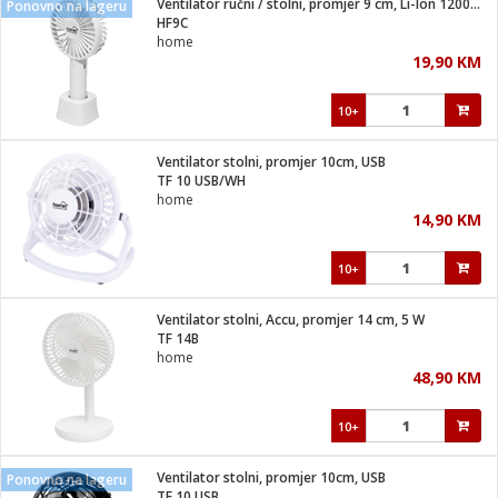
Ventilator ručni / stolni, promjer 9 cm, Li-Ion 1200mA,4W
Ponovno na lageru
 Smartphone
čvrsto gorivo
HF9C
iPhone
je
home
19,90 KM
a
pretvaraći
če
pis
ice/ostalo
10+
i
dodaci
na metar
/čistače
i
hinjski pribor
Ventilator stolni, promjer 10cm, USB
TF 10 USB/WH
aći/pribor
home
i
14,90 KM
mari i kutije
taći/pribor
10+
je
Zabava
ika
/osigurači
Ventilator stolni, Accu, promjer 14 cm, 5 W
TF 14B
home
 noževe
48,90 KM
a
e
Exterijer
witch
10+
itch 2
i/ Vitrine
Ventilator stolni, promjer 10cm, USB
Ponovno na lageru
TF 10 USB