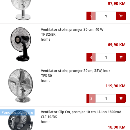
97,90 KM
i
5
Ventilator stolni, promjer 30 cm, 40 W
TF 32/BK
home
69,90 KM
6
Ventilator stolni, promjer 30cm, 35W, Inox
TFS 30
home
119,90 KM
3
Ventilator Clip On, promjer 10 cm, Li-Ion 1800mA
Ponovno na lageru
CLF 10/BK
home
18,90 KM