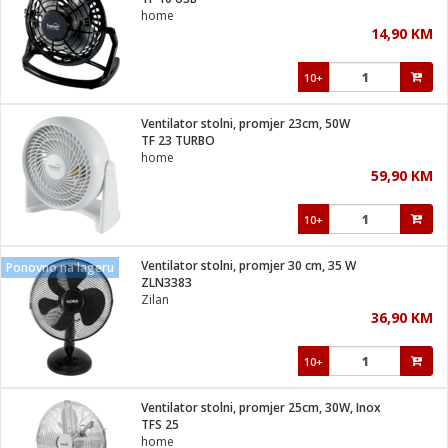
suđa
home
14,90 KM
e
10+
i
ja
Ventilator stolni, promjer 23cm, 50W
TF 23 TURBO
home
veša
59,90 KM
plažu
 veša
eša/Sušilica
10+
/kamp tuš
bil
Ventilator stolni, promjer 30 cm, 35 W
Ponovno na lageru
ZLN3383
Zilan
ga / Zdravlje
36,90 KM
10+
i za kosu
za brijanje
Ventilator stolni, promjer 25cm, 30W, Inox
TFS 25
home