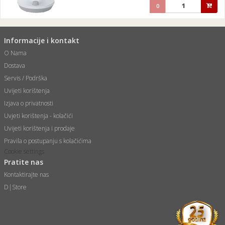
0
Informacije i kontakt
O Nama
Dostava
Servis / Podrška
Uvijeti korištenja
Izjava o privatnosti
Uvjeti korištenja - kolačići
Uvijeti korištenja i prodaje
Pravila o postupanju s kolačićima
Cookie settings
Pratite nas
Kontaktirajte nas
D|Store