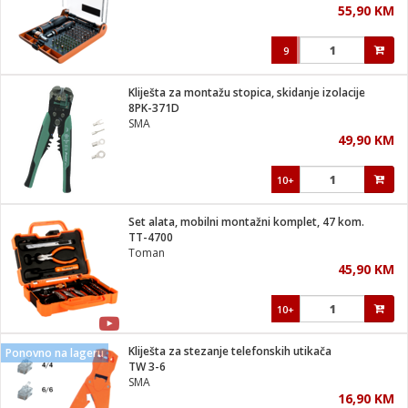
55,90 KM
i
9
Kliješta za montažu stopica, skidanje izolacije
8PK-371D
SMA
49,90 KM
10+
Set alata, mobilni montažni komplet, 47 kom.
TT-4700
Toman
45,90 KM
10+
Kliješta za stezanje telefonskih utikača
Ponovno na lageru
TW 3-6
SMA
16,90 KM