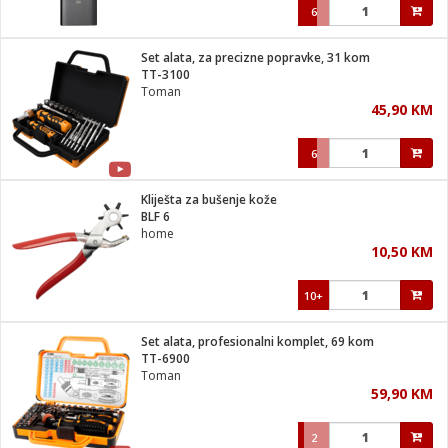
6
Set alata, za precizne popravke, 31 kom
TT-3100
Toman
45,90 KM
6
Kliješta za bušenje kože
BLF 6
home
10,50 KM
10+
Set alata, profesionalni komplet, 69 kom
TT-6900
Toman
59,90 KM
2