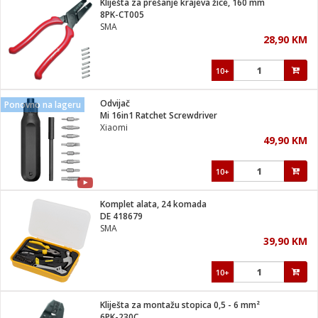
Kliješta za prešanje krajeva žice, 160 mm
 Smartphone
čvrsto gorivo
8PK-CT005
iPhone
je
SMA
28,90 KM
a
pretvaraći
če
pis
ice/ostalo
10+
i
dodaci
na metar
/čistače
i
hinjski pribor
Odvijač
Ponovno na lageru
Mi 16in1 Ratchet Screwdriver
aći/pribor
Xiaomi
i
49,90 KM
mari i kutije
taći/pribor
10+
je
Zabava
ika
/osigurači
Komplet alata, 24 komada
DE 418679
SMA
 noževe
39,90 KM
a
e
Exterijer
witch
10+
itch 2
i/ Vitrine
Kliješta za montažu stopica 0,5 - 6 mm²
6PK-230C