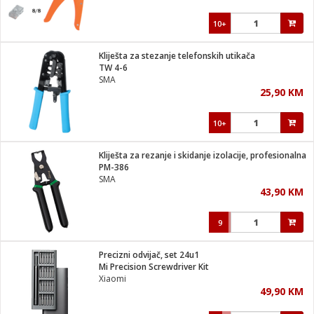
10+
Kliješta za stezanje telefonskih utikača
TW 4-6
SMA
25,90 KM
10+
Kliješta za rezanje i skidanje izolacije, profesionalna
PM-386
SMA
43,90 KM
9
Precizni odvijač, set 24u1
Mi Precision Screwdriver Kit
Xiaomi
49,90 KM