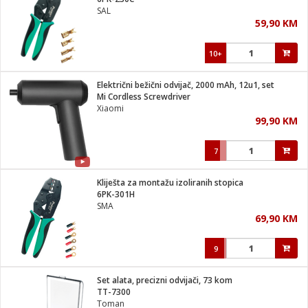
suđa
SAL
59,90 KM
e
10+
i
ja
Električni bežični odvijač, 2000 mAh, 12u1, set
Mi Cordless Screwdriver
Xiaomi
veša
99,90 KM
plažu
 veša
eša/Sušilica
7
/kamp tuš
bil
Kliješta za montažu izoliranih stopica
6PK-301H
SMA
ga / Zdravlje
69,90 KM
9
i za kosu
za brijanje
Set alata, precizni odvijači, 73 kom
TT-7300
Toman