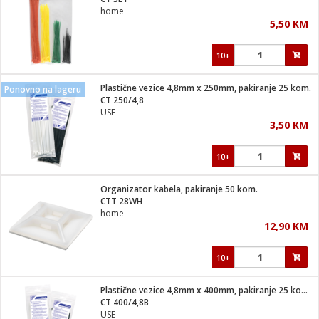
suđa
home
5,50 KM
e
10+
i
ja
Plastične vezice 4,8mm x 250mm, pakiranje 25 kom.
Ponovno na lageru
CT 250/4,8
USE
veša
3,50 KM
plažu
 veša
eša/Sušilica
10+
/kamp tuš
bil
Organizator kabela, pakiranje 50 kom.
CTT 28WH
home
ga / Zdravlje
12,90 KM
10+
i za kosu
za brijanje
Plastične vezice 4,8mm x 400mm, pakiranje 25 kom. crna
CT 400/4,8B
USE