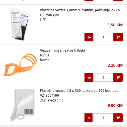
Plastične vezice 4,8mm x 250mm, pakiranje 25 kom. crna
CT 250/4,8B
USE
3,50 KM
10+
Vezica - organizator kabela
NV CT
home
2,20 KM
10+
Plastične vezice 4.8 x 300, pakiranje 100 komada
VZ-300/100
ZED electronic
9,90 KM
9