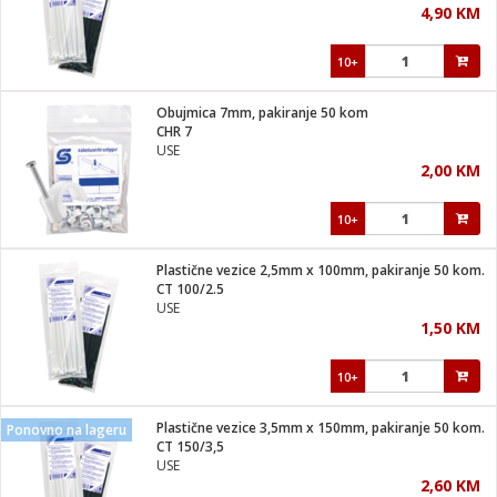
4,90 KM
i
10+
Obujmica 7mm, pakiranje 50 kom
CHR 7
USE
2,00 KM
10+
Plastične vezice 2,5mm x 100mm, pakiranje 50 kom.
CT 100/2.5
USE
1,50 KM
10+
Plastične vezice 3,5mm x 150mm, pakiranje 50 kom.
Ponovno na lageru
CT 150/3,5
USE
2,60 KM