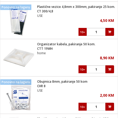
Plastične vezice 4,8mm x 300mm, pakiranje 25 kom.
Ponovno na lageru
 hrane
t
CT 300/4,8
i
 dom
USE
lušalice
ji i oprema
4,50 KM
ki aparati
i
 stanice
10+
A-100
ik
 pohrana
aciju
je
Organizator kabela, pakiranje 50 kom.
e
CTT 19WH
glodare
e namjene
eđaje
 oprema
električne brave
home
ije
odaci
8,90 KM
te
erije
etar
rtphone
i
10+
je mesa
e
e
i program
Obujmica 8mm, pakiranje 50 kom
hone
Ponovno na lageru
trošni materijal
i zraka
CHR 8
anje
am
er
USE
prema
o kafu
let
ram
2,00 KM
l
oprema
spenzer
nderi
10+
 Čistači
čnice
ene
sat
kupatilo