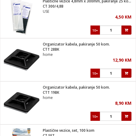
Plastične vezice 4,8mm x 300mm, pakiranje 25 kom. crna
 Smartphone
čvrsto gorivo
CT 300/4,8B
iPhone
je
USE
4,50 KM
a
pretvaraći
če
pis
ice/ostalo
10+
i
dodaci
na metar
/čistače
i
hinjski pribor
Organizator kabela, pakiranje 50 kom.
CTT 28BK
aći/pribor
home
i
12,90 KM
mari i kutije
taći/pribor
10+
je
Zabava
ika
/osigurači
Organizator kabela, pakiranje 50 kom.
CTT 19BK
home
 noževe
8,90 KM
a
e
Exterijer
witch
10+
itch 2
i/ Vitrine
Plastične vezice, set, 100 kom
CT SET