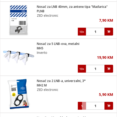
Nosač za LNB 40mm, za antene tipa "Mađarica"
 hrane
t
PLNB
i
 dom
ZED electronic
lušalice
ji i oprema
7,90 KM
ki aparati
i
 stanice
10+
A-100
ik
 pohrana
aciju
je
Nosač za 5 LNB-ova, metalni
e
MH5
glodare
e namjene
eđaje
 oprema
električne brave
Inverto
ije
odaci
19,90 KM
te
erije
etar
rtphone
i
10+
je mesa
e
e
i program
Nosač za 2 LNB-a, univerzalni, 3°
hone
trošni materijal
i zraka
MH2 M
anje
am
er
ZED electronic
prema
o kafu
let
ram
5,90 KM
l
oprema
spenzer
nderi
5
 Čistači
čnice
ene
sat
kupatilo