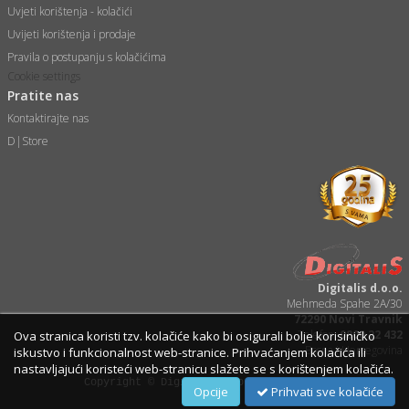
Uvjeti korištenja - kolačići
suđa
Uvijeti korištenja i prodaje
Pravila o postupanju s kolačićima
e
Cookie settings
i
Pratite nas
ja
Kontaktirajte nas
D|Store
veša
plažu
 veša
eša/Sušilica
/kamp tuš
bil
ga / Zdravlje
Digitalis d.o.o.
Mehmeda Spahe 2A/30
72290 Novi Travnik
Telefon:
0800 22 432
Ova stranica koristi tzv. kolačiće kako bi osigurali bolje korisiničko
i za kosu
Bosna i Hercegovina
iskustvo i funkcionalnost web-stranice. Prihvaćanjem kolačića ili
nastavljajući koristeći web-stranicu slažete se s korištenjem kolačića.
za brijanje
Copyright © Digitalis d.o.o. 2001-2026
Opcije
Prihvati sve kolačiće