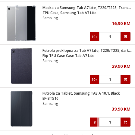
Maska za Samsung Tab A7 Lite, T220/T225, Transparent
 hrane
t
TPU Case, Samsung Tab A7 Lite
i
 dom
Samsung
lušalice
ji i oprema
16,90 KM
ki aparati
i
 stanice
10+
A-100
ik
 pohrana
aciju
je
Futrola preklopna za Tab A7 Lite, T220/T225, dark blue
e
Flip TPU Case Case Tab A7 Lite
glodare
e namjene
eđaje
 oprema
električne brave
Samsung
ije
odaci
29,90 KM
te
erije
etar
rtphone
i
10+
je mesa
e
e
i program
Futrola za Tablet, Samsung TAB A 10.1, Black
hone
trošni materijal
i zraka
EF-BT510
anje
am
er
Samsung
prema
o kafu
let
ram
39,90 KM
l
oprema
spenzer
nderi
8
 Čistači
čnice
ene
sat
kupatilo