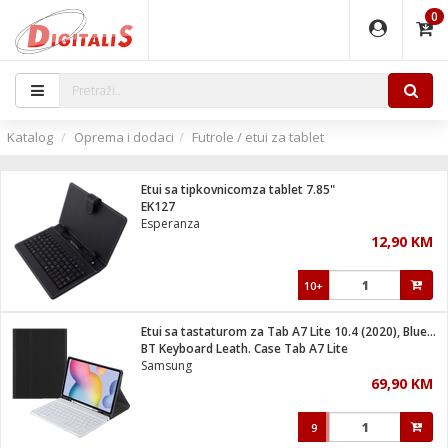
0
EĐAJI
PARATI
TI
IJA
i oprema
uređaji
ka
rane
i pribor
r - Analogija
Katalog
Oprema i dodaci
Futrole / etui za tablet
 BULLET
čni)
i
G9 / G4
- DOME
Etui sa tipkovnicomza tablet 7.85"
ževi
XVR
laptop
ijal
EK127
lsku
tiljke
dzor
nari
Esperanza
12,90 KM
a svjetla
r
deo
r - IP
je
essional
lati i pribor
10+
ere
ači
x
a grla
čnici
Etui sa tastaturom za Tab A7 Lite 10.4 (2020), Bluetooth
e
S2
jenje
BT Keyboard Leath. Case Tab A7 Lite
Samsung
 C
ribor
li
69,90 KM
ndroid
blet ...
a IP kamere
e
zor- IP
9
jeći