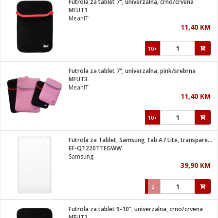
Futrola za tablet 7", univerzalna, crno/crvena
 Smartphone
čvrsto gorivo
MFUT1
iPhone
je
MeanIT
11,40 KM
a
pretvaraći
če
pis
ice/ostalo
10+
i
dodaci
na metar
/čistače
i
hinjski pribor
Futrola za tablet 7", univerzalna, pink/srebrna
MFUT3
aći/pribor
MeanIT
i
11,40 KM
mari i kutije
taći/pribor
10+
je
Zabava
ika
/osigurači
Futrola za Tablet, Samsung Tab A7 Lite, transparent
EF-QT220TTEGWW
Samsung
 noževe
39,90 KM
a
e
Exterijer
witch
2
itch 2
i/ Vitrine
Futrola za tablet 9-10", univerzalna, crno/crvena
MFUT2