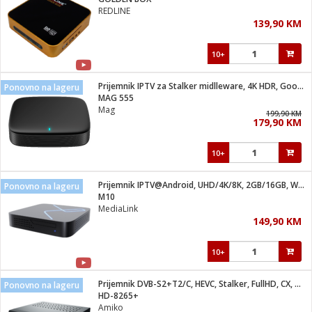
suđa
REDLINE
139,90 KM
e
10+
i
ja
Prijemnik IPTV za Stalker midlleware, 4K HDR, Google TV
Ponovno na lageru
MAG 555
Mag
veša
199,90 KM
179,90 KM
plažu
 veša
eša/Sušilica
10+
/kamp tuš
bil
Prijemnik IPTV@Android, UHD/4K/8K, 2GB/16GB, WiFi, Bluetooth
Ponovno na lageru
M10
MediaLink
ga / Zdravlje
149,90 KM
10+
i za kosu
za brijanje
Prijemnik DVB-S2+T2/C, HEVC, Stalker, FullHD, CX, CI+
Ponovno na lageru
HD-8265+
Amiko