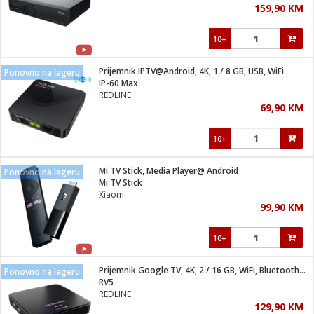
159,90 KM
i
10+
Prijemnik IPTV@Android, 4K, 1 / 8 GB, USB, WiFi
Ponovno na lageru
IP-60 Max
REDLINE
69,90 KM
10+
Mi TV Stick, Media Player@ Android
Ponovno na lageru
Mi TV Stick
Xiaomi
99,90 KM
10+
Prijemnik Google TV, 4K, 2 / 16 GB, WiFi, Bluetooth, LAN
Ponovno na lageru
RV5
REDLINE
129,90 KM