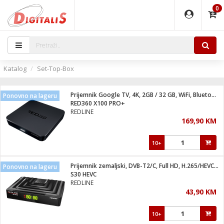
0
EĐAJI
PARATI
TI
IJA
i oprema
uređaji
ka
rane
i pribor
r - Analogija
Katalog
Set-Top-Box
 BULLET
čni)
i
G9 / G4
- DOME
Prijemnik Google TV, 4K, 2GB / 32 GB, WiFi, Bluetooth, LAN
Ponovno na lageru
ževi
XVR
laptop
ijal
RED360 X100 PRO+
lsku
tiljke
dzor
nari
REDLINE
169,90 KM
a svjetla
r
deo
r - IP
je
essional
lati i pribor
10+
ere
ači
x
a grla
čnici
Prijemnik zemaljski, DVB-T2/C, Full HD, H.265/HEVC, WiFi
Ponovno na lageru
e
S2
jenje
S30 HEVC
REDLINE
 C
ribor
li
43,90 KM
ndroid
blet ...
a IP kamere
e
zor- IP
10+
jeći