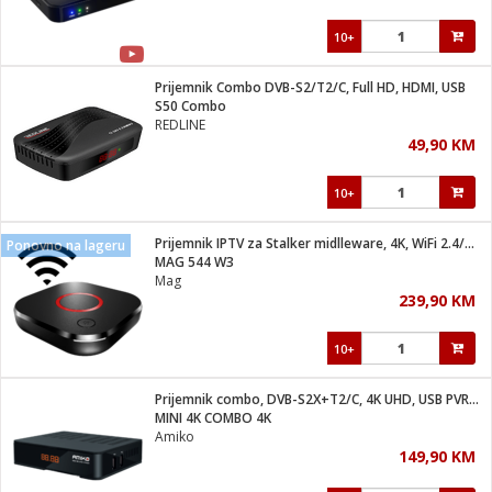
10+
Prijemnik Combo DVB-S2/T2/C, Full HD, HDMI, USB
S50 Combo
REDLINE
49,90 KM
10+
Prijemnik IPTV za Stalker midlleware, 4K, WiFi 2.4/5 GHz
Ponovno na lageru
MAG 544 W3
Mag
239,90 KM
10+
Prijemnik combo, DVB-S2X+T2/C, 4K UHD, USB PVR, Ethernet
MINI 4K COMBO 4K
Amiko
149,90 KM