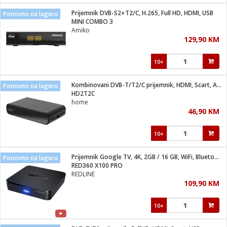
Prijemnik DVB-S2+T2/C, H.265, Full HD, HDMI, USB
Ponovno na lageru
 hrane
t
MINI COMBO 3
i
 dom
Amiko
lušalice
ji i oprema
129,90 KM
ki aparati
i
 stanice
10+
A-100
ik
 pohrana
aciju
je
Kombinovani DVB-T/T2/C prijemnik, HDMI, Scart, AUX, USB
Ponovno na lageru
e
HD2T2C
glodare
e namjene
eđaje
 oprema
električne brave
home
ije
odaci
46,90 KM
te
erije
etar
rtphone
i
10+
je mesa
e
e
i program
Prijemnik Google TV, 4K, 2GB / 16 GB, WiFi, Bluetooth, LAN
hone
Ponovno na lageru
trošni materijal
i zraka
RED360 X100 PRO
anje
am
er
REDLINE
prema
o kafu
let
ram
109,90 KM
l
oprema
spenzer
nderi
10+
 Čistači
čnice
ene
sat
kupatilo