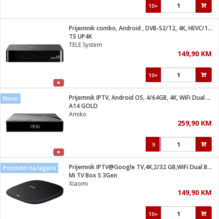
10+
Prijemnik combo, Android , DVB-S2/T2, 4K, HEVC/10 bit
TS UP4K
TELE System
149,90 KM
10+
Prijemnik IPTV, Android OS, 4/64GB, 4K, WiFi Dual Band, BT
Novo
A14 GOLD
Amiko
259,90 KM
9
Prijemnik IPTV@Google TV,4K,2/32 GB,WiFi Dual Band,Bluetooth
Ponovno na lageru
Mi TV Box S 3Gen
Xiaomi
149,90 KM
10+