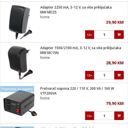
Adapter 2250 mA, 3-12 V, sa više priključaka
 hrane
t
MW MD25
i
 dom
home
lušalice
ji i oprema
39,90 KM
ki aparati
i
 stanice
10+
A-100
ik
 pohrana
aciju
je
Adapter 1500/2100 mA, 3-12 V, sa više priključaka
e
MW MC15N
glodare
e namjene
eđaje
 oprema
električne brave
home
ije
odaci
28,90 KM
te
erije
etar
rtphone
i
10+
je mesa
e
e
i program
Pretvarač napona 220 / 110 V, 200 VA / 160 W
hone
Ponovno na lageru
trošni materijal
i zraka
VTF200VA
anje
am
er
home
prema
o kafu
let
ram
79,90 KM
l
oprema
spenzer
nderi
10+
 Čistači
čnice
ene
sat
kupatilo