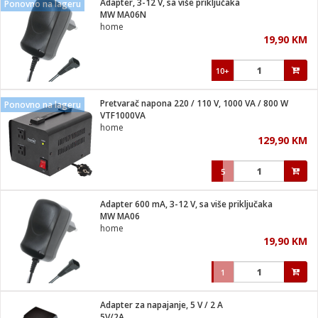
Adapter, 3-12 V, sa više priključaka
Ponovno na lageru
 Smartphone
čvrsto gorivo
MW MA06N
iPhone
je
home
19,90 KM
a
pretvaraći
če
pis
ice/ostalo
10+
i
dodaci
na metar
/čistače
i
hinjski pribor
Pretvarač napona 220 / 110 V, 1000 VA / 800 W
Ponovno na lageru
VTF1000VA
aći/pribor
home
i
129,90 KM
mari i kutije
taći/pribor
5
je
Zabava
ika
/osigurači
Adapter 600 mA, 3-12 V, sa više priključaka
MW MA06
home
 noževe
19,90 KM
a
e
Exterijer
witch
1
itch 2
i/ Vitrine
Adapter za napajanje, 5 V / 2 A
5V/2A