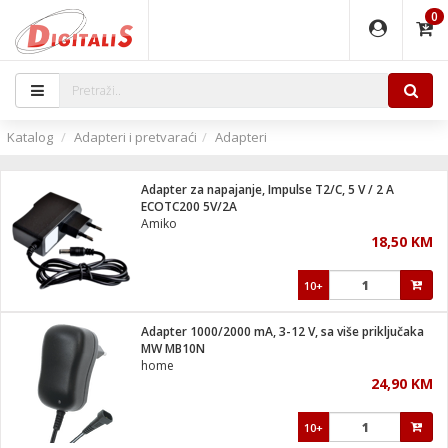
0
EĐAJI
PARATI
TI
IJA
i oprema
uređaji
ka
rane
i pribor
r - Analogija
Katalog
Adapteri i pretvaraći
Adapteri
 BULLET
čni)
i
G9 / G4
- DOME
Adapter za napajanje, Impulse T2/C, 5 V / 2 A
ževi
XVR
laptop
ijal
ECOTC200 5V/2A
lsku
tiljke
dzor
nari
Amiko
18,50 KM
a svjetla
r
deo
r - IP
je
essional
lati i pribor
10+
ere
ači
x
a grla
čnici
Adapter 1000/2000 mA, 3-12 V, sa više priključaka
e
S2
jenje
MW MB10N
home
 C
ribor
li
24,90 KM
ndroid
blet ...
a IP kamere
e
zor- IP
10+
jeći