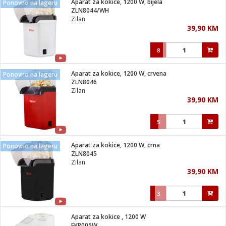
Aparat za kokice, 1200 W, bijela
Ponovno na lageru
 Smartphone
čvrsto gorivo
ZLN8044/WH
iPhone
je
Zilan
39,90 KM
a
pretvaraći
če
pis
ice/ostalo
8
i
dodaci
na metar
/čistače
i
hinjski pribor
Aparat za kokice, 1200 W, crvena
Ponovno na lageru
ZLN8046
aći/pribor
Zilan
i
39,90 KM
mari i kutije
taći/pribor
5
je
Zabava
ika
/osigurači
Aparat za kokice, 1200 W, crna
Ponovno na lageru
ZLN8045
Zilan
 noževe
39,90 KM
a
e
Exterijer
witch
3
itch 2
i/ Vitrine
Aparat za kokice , 1200 W
EKP005W