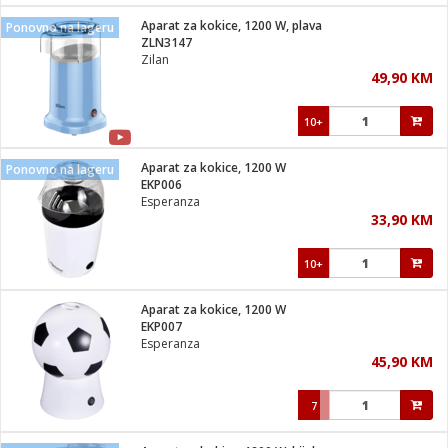
Aparat za kokice, 1200 W, plava
Ponovno na lageru
 hrane
t
ZLN3147
i
 dom
Zilan
lušalice
ji i oprema
49,90 KM
ki aparati
i
 stanice
10+
A-100
ik
 pohrana
aciju
je
Aparat za kokice, 1200 W
Ponovno na lageru
e
EKP006
glodare
e namjene
eđaje
 oprema
električne brave
Esperanza
ije
odaci
33,90 KM
te
erije
etar
rtphone
i
10+
je mesa
e
e
i program
Aparat za kokice, 1200 W
hone
trošni materijal
i zraka
EKP007
anje
am
er
Esperanza
prema
o kafu
let
ram
45,90 KM
l
oprema
spenzer
nderi
7
 Čistači
čnice
ene
sat
kupatilo