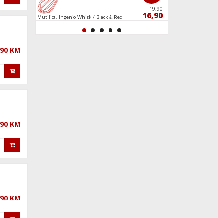
159,90
19,90
129,90
16,90
2500
Mutilica, Ingenio Whisk / Black & Red
Sat sa alarmom i mje
vlažnosti
,90 KM
,90 KM
,90 KM