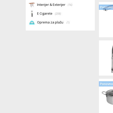
Interijer & Exterijer
(16)
Ponovno 
E Cigarete
(208)
Oprema za plažu
(1)
Ponovno 