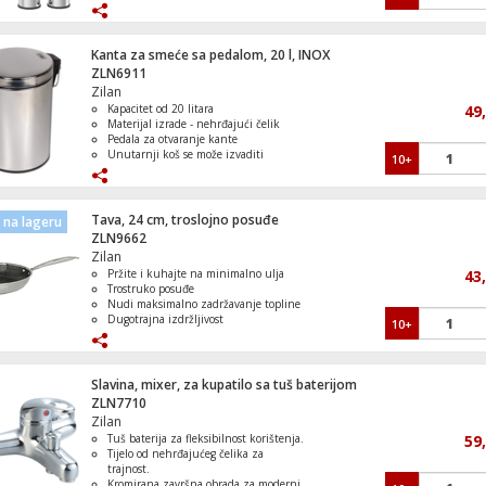
Držač četkica za zube.
Kompresor, prijenosni, digitalni prikaz, 
Kanta za smeće sa pedalom, 20 l, INOX
mAh
ZLN6911
Zilan
Kapacitet od 20 litara
49
Materijal izrade - nehrđajući čelik
Pedala za otvaranje kante
Unutarnji koš se može izvaditi
10+
Pogodan za sve prostorije u domu
Tava, 24 cm, troslojno posuđe
na lageru
ZLN9662
Zilan
Pržite i kuhajte na minimalno ulja
43
Trostruko posuđe
Nudi maksimalno zadržavanje topline
Dugotrajna izdržljivost
10+
Može se prati u perilici posuđa
Slavina, mixer, za kupatilo sa tuš baterijom
ZLN7710
Zilan
Tuš baterija za fleksibilnost korištenja.
59
Tijelo od nehrđajućeg čelika za
trajnost.
Kromirana završna obrada za moderni