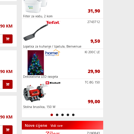
59,90
31,90
Filter za vodu, 2 kom
Kanta za smeće sa pe
MO 430524
2743712
,90 KM
9,90
9,50
Lopatica za kuhanje / špatula, Bienvenue
Lončasta četka za bu
PXC TECD 1
KI 200C LE
299,90
29,90
,90 KM
Dekorativna LED rasvjeta
Patrone za ljepljen
ZLN0850
TC-BG 150
59,90
99,00
Stolna brusilica, 150 W
Džepni nož na prekla
,90 KM
Nove cijene
Vidi sve
G2550472
ZLN0843