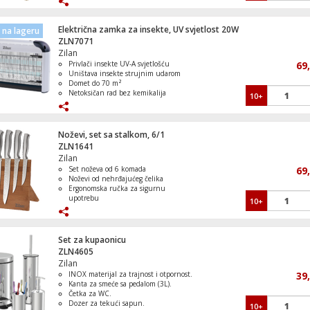
Izdržljivo inox kućište koje odolijeva
koroziji
Jednostavna i ergonomska kontrola
Električna zamka za insekte, UV svjetlost 20W
na lageru
protoka i temperature
ZLN7071
Zilan
Tava, 24 cm, Unlimited
Privlači insekte UV-A svjetlošću
69
Uništava insekte strujnim udarom
Domet do 70 m²
Netoksičan rad bez kemikalija
10+
2 x 10 W UV-cijevi
Kompresor, pametni, sa svjetlom, 3 bar, 4
Noževi, set sa stalkom, 6/1
mAh
ZLN1641
Zilan
Set noževa od 6 komada
69
Noževi od nehrđajućeg čelika
Ergonomska ručka za sigurnu
Aku kosilica, 18 V / 4000 mAh
upotrebu
10+
Stalak od bambusa s magnetom
Proizvod koji se može prati u perilici
posuđa
Set za kupaonicu
ZLN4605
Zilan
Sat sa alarmom, Nintendo Sound Clock A
INOX materijal za trajnost i otpornost.
39
Kanta za smeće sa pedalom (3L).
Četka za WC.
Dozer za tekući sapun.
10+