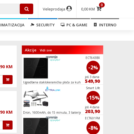
0
Veleprodaja
0,00 KM
IMATIZACIJA
SECURITY
PC & GAME
INTERNO
Akcije
Vidi sve
RI418EE0
ECT643BX
,90 KM
-9
-2
%
%
još 10 dana
još 3 dana
909,10
549,90
Ugradbena staklokeramička ploča za kuhanje,
Zamrzivač / Škrinja 
7000W
ZLN4819
Smart Life
-20
-15
%
%
još 10 dana
još 4 dana
367,90
203,90
,90 KM
Dron, 1600mAh, do 15 minuta, 3 baterije
Mašina za veš, 1200 
Y100 Black
ECT601FM
-20
-8
%
%