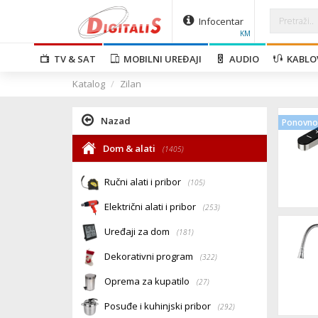
Infocentar
KM
TV & SAT
MOBILNI UREĐAJI
AUDIO
KABLO
Katalog
Zilan
Nazad
Ponovno 
Dom & alati
(1405)
Ručni alati i pribor
(105)
Električni alati i pribor
(253)
Uređaji za dom
(181)
Dekorativni program
(322)
Oprema za kupatilo
(27)
Posuđe i kuhinjski pribor
(292)