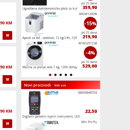
još 0 dana
još 25 dana
39,90
359,90
Nano
Ugradbena staklokeramička ploča za kuhanje,
Usisavač sa posudom, 
6500W
GFORCEAQUA
WNS94A1TWI
IMDW1200W
-7
-15
,90 KM
%
%
još 24 dana
još 25 dana
929,90
219,90
iFi, A
Aparat za led - Ledomat, 12 kg/24h, 120W
Mikser štapni, snag
V15 G4 AMN
W1NGPI72SB
-9
-4
%
%
još 3 dana
još 10 dana
999,05
529,00
,90 KM
GHz,
Mašina za pranje veša 7 kg, 1200 obrtaja,
Ventilator stupni, 4
SLIM, B
Novi proizvodi
Vidi sve
DRM 16
SMASMARTEA
149,90
22,50
,90 KM
a kuća
Digitalni pametni mjerni instrument, LED
Posuđe, set, indukcij
ekran
TT-6900
MX+ Pro Pu