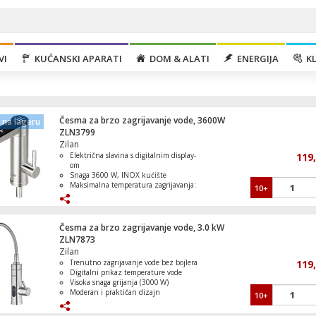
VI
KUĆANSKI APARATI
DOM & ALATI
ENERGIJA
KL
Česma za brzo zagrijavanje vode, 3600W
na lageru
ZLN3799
Zilan
Električna slavina s digitalnim display-
119
om
Snaga 3600 W, INOX kućište
Maksimalna temperatura zagrijavanja:
10+
Frižider ugradbeni, zapremina 301 lit., E
55 °C
Vrijeme zagrijavanja: 15–20 sekundi
Ugrađeni aerator – smanjuje potrošnju
vode
Česma za brzo zagrijavanje vode, 3.0 kW
ZLN7873
Zilan
Trenutno zagrijavanje vode bez bojlera
119
Aparat za slushi, kapacitet 2 lit., 200W
Digitalni prikaz temperature vode
Visoka snaga grijanja (3000 W)
Moderan i praktičan dizajn
10+
Jednostavna instalacija i upotreba