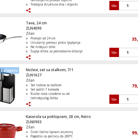
ravnomjerno provodi toplinu
Troslojna struktura dna i stijenki
10+
Može se koristiti na svim vrstama ploča
za kuhanje, uključujući indukciju
Može se prati u perilici posuđa
Tava, 24 cm
ZLN4090
Zilan
Promjer od 24 cm
35
Unutarnji premaz protiv ljepljenja
Ne hrđajući čelik
Šuplja drška za jednostavno držanje
10+
Indukcijsko dno za ravnomjerno
kuhanje
Noževi, set sa stalkom, 7/1
na lageru
ZLN1627
Zilan
Set noževa sa stalkom
79
Set sadrži 7 komada
Ručke noža izrađene su od
nehrđajućeg čelika
10+
Nosač od nehrđajućeg čelika
Noževi se mogu prati u perilici posuđa
Kaserola sa poklopcem, 28 cm, Retro
ZLN0903
Zilan
Čvrsti tlačno lijevani aluminij
99
Pogodno za pećnicu do 280°C