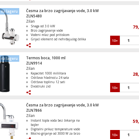
Česma za brzo zagrijavanje vode, 3.0 kW
na lageru
ZLN5480
Set alata, profesionalni komplet, 69 kom
Zilan
Snaga od 3.0 kW
79
Brzo zagrijavanje vode
Vodeni mlaz pod pritiskom
Grijaći element od nehrđajućeg čelika
10+
Ergonomska jednostruka ručka
Dekorativni sprej, 8 šablona, 150ml
Termos boca, 1000 ml
na lageru
ZLN9914
Zilan
Kapacitet 1000 mililitara
28
Održava hladnoću 24 sata
Aku udarna bušilica, 18 V / 2000 mAh
Održava toplinu 12 sati
Dvostruki zid
10+
Nepropusni poklopac
Česma za brzo zagrijavanje vode, 3.0 kW
ZLN7866
Lonac sa staklenim poklopcem, 26 cm
Zilan
Instant topla voda bez čekanja na
59
bojler
Digitalni prikaz temperature vode
Moćno grijanje od 3000 W za brzo
10+
zagrijavanje