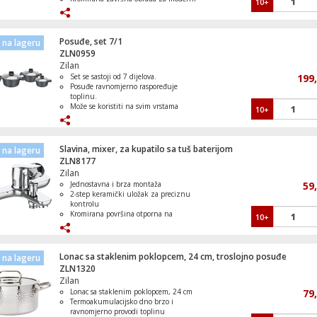
10+
izgled.
Uložak sa dugim vijekom trajanja za
izdržljivost.
Filter za vodu za čistu vodu.
Posuđe, set 7/1
na lageru
ZLN0959
Zilan
Set se sastoji od 7 dijelova.
199
Posuđe ravnomjerno raspoređuje
toplinu.
Može se koristiti na svim vrstama
10+
ploča.
Soft Touch ručka za udobno držanje.
Moderan i elegantan dizajn.
Slavina, mixer, za kupatilo sa tuš baterijom
na lageru
ZLN8177
Zilan
Jednostavna i brza montaža
59
2-step keramički uložak za preciznu
kontrolu
Kromirana površina otporna na
10+
koroziju
Stabilna konstrukcija za svakodnevnu
upotrebu
Usklađen dizajn koji se uklapa u
Lonac sa staklenim poklopcem, 24 cm, troslojno posuđe
na lageru
različite enterijere
ZLN1320
Zilan
Lonac sa staklenim poklopcem, 24 cm
79
Termoakumulacijsko dno brzo i
ravnomjerno provodi toplinu