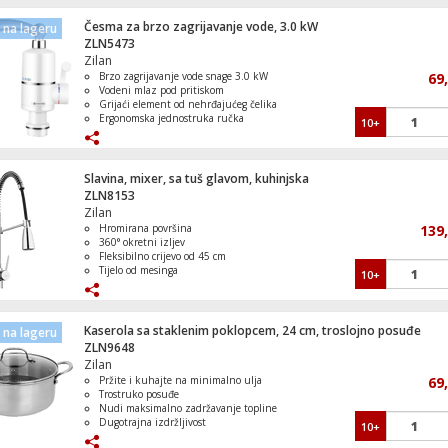
Česma za brzo zagrijavanje vode, 3.0 kW
na lageru
Pametni sat za djecu, 1.44" ekran, 2G, 
ZLN5473
SIM
Zilan
Brzo zagrijavanje vode snage 3.0 kW
69
Vodeni mlaz pod pritiskom
Grijaći element od nehrđajućeg čelika
Ergonomska jednostruka ručka
10+
Mašina za veš, 1400 obrtaja, 9 kg veša, W
Indikatorska lampica grijanja i
trenutno zagrijavanje
Slavina, mixer, sa tuš glavom, kuhinjska
ZLN8153
Zilan
Hromirana površina
139
Laptop 15.6", AMD Ryzen 5 7520U 2.8 
360° okretni izljev
16GB, SSD 512 GB
Fleksibilno crijevo od 45 cm
Tijelo od mesinga
10+
Jednostavan za rukovanje
Kaserola sa staklenim poklopcem, 24 cm, troslojno posuđe
na lageru
ZLN9648
Zilan
Pržite i kuhajte na minimalno ulja
69
Trostruko posuđe
Dekorativna LED rasvjeta, Diorama, bijel
Nudi maksimalno zadržavanje topline
Dugotrajna izdržljivost
10+
Može se prati u perilici posuđa