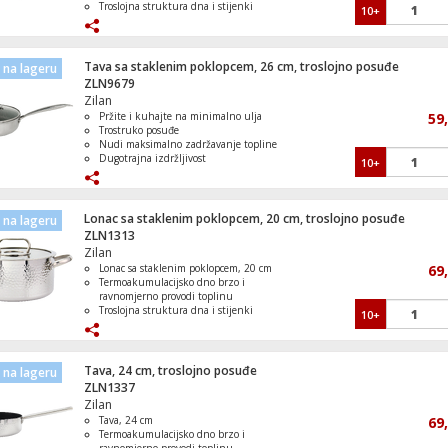
Troslojna struktura dna i stijenki
10+
Poklopac od kaljenog stakla s izlazom
za paru
Može se koristiti na svim vrstama ploča
za kuhanje
Tava sa staklenim poklopcem, 26 cm, troslojno posuđe
na lageru
ZLN9679
Zilan
Pržite i kuhajte na minimalno ulja
59
Trostruko posuđe
Nudi maksimalno zadržavanje topline
Dugotrajna izdržljivost
10+
Može se prati u perilici posuđa
Lonac sa staklenim poklopcem, 20 cm, troslojno posuđe
na lageru
ZLN1313
Zilan
Lonac sa staklenim poklopcem, 20 cm
69
Termoakumulacijsko dno brzo i
ravnomjerno provodi toplinu
Troslojna struktura dna i stijenki
10+
Poklopac od kaljenog stakla s izlazom
za paru
Može se koristiti na svim vrstama ploča
za kuhanje
Tava, 24 cm, troslojno posuđe
na lageru
ZLN1337
Zilan
Tava, 24 cm
69
Termoakumulacijsko dno brzo i