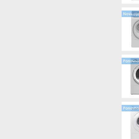
Nova cij
Ponovno 
Ponovno 