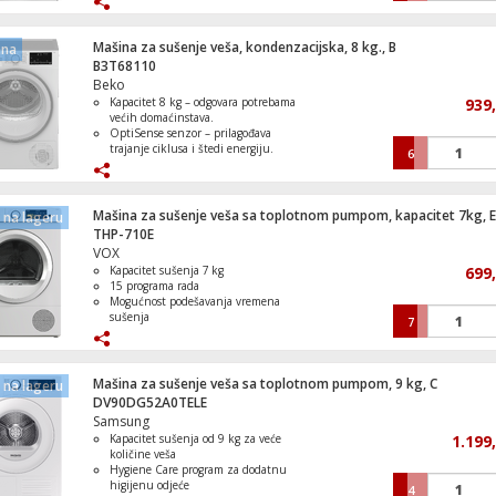
vibracije
R290 rashladni plin ekološki
prihvatljiv
Mašina za sušenje veša, kondenzacijska, 8 kg., B
ena
B3T68110
Beko
Friteza na vrući zrak, 2000W, zapremina
Kapacitet 8 kg – odgovara potrebama
939
lit.
većih domaćinstava.
OptiSense senzor – prilagođava
trajanje ciklusa i štedi energiju.
6
AquaWave bubanj – nježni tretman
tkanina i bolji rezultat sušenja.
15 programa sušenja – omogućava
Aparat za njegu lica i tijela, 10in1, All-i
prilagodbu raznim vrstama odjeće.
Mašina za sušenje veša sa toplotnom pumpom, kapacitet 7kg, E
Trimmer
na lageru
Standardne dimenzije i prihvatljiva
THP-710E
buka – pogodna za svakodnevnu
VOX
upotrebu u stanu.
Kapacitet sušenja 7 kg
699
15 programa rada
Mogućnost podešavanja vremena
Ugradbena staklokeramička ploča za kuh
sušenja
7
60 cm, Serie 4
Prozirna vrata za praćenje sušenja
Kompaktne dimenzije i klasičan
dizajn
Mašina za sušenje veša sa toplotnom pumpom, 9 kg, C
na lageru
DV90DG52A0TELE
Samsung
Set ugradbena pećnica / ploča, A+
Kapacitet sušenja od 9 kg za veće
1.199
količine veša
Hygiene Care program za dodatnu
higijenu odjeće
4