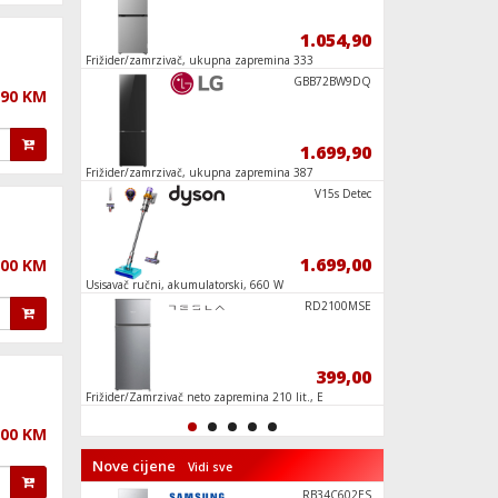
369,00
1.054,90
 7.2
Frižider/zamrzivač, ukupna zapremina 333
Set četkica za čišćenj
lit., E
HGPB8
XS3000
GBB72BW9DQ
,90 KM
26,90
1.699,90
Frižider/zamrzivač, ukupna zapremina 387
Mikrovalna pećnica 
lit., D
zapremina 25 lit.
HBA571BB4
V15s Detec
1.189,00
1.699,00
,00 KM
W,
Usisavač ručni, akumulatorski, 660 W
Spremnik za prašinu
LCS107618E
RD2100MSE
559,90
399,00
, 45
Frižider/Zamrzivač neto zapremina 210 lit., E
Filtera za Roborock 
Combo/ F25/F25 AC
,00 KM
Nove cijene
Vidi sve
NA342/00
RB34C602ES