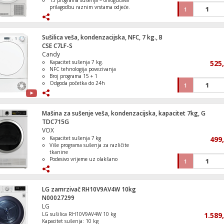
15 programa sušenja – omogućava
prilagodbu raznim vrstama odjeće.
1
Program Hygiene+ eliminira bakterije i
alergene
Senzor OptiSense® osigurava
optimalno sušenje bez pretjerivanja
Sušilica veša, kondenzacijska, NFC, 7 kg., B
Funkcija DirectDrain uklanja potrebu
CSE C7LF-S
za ručnim pražnjenjem
Candy
Kapacitet sušenja 7 kg.
525
NFC tehnologija povezivanja
Broj programa 15 + 1
Odgoda početka do 24h
1
Elektronički senzor vlage
Mašina za sušenje veša, kondenzacijska, kapacitet 7kg, G
TDC715G
VOX
Kapacitet sušenja 7 kg
499
Više programa sušenja za različite
tkanine
Podesivo vrijeme uz olakšano
1
upravljanje
Prozirna vrata za praćenje sušenja
Ravnomjerno sušenje zahvaljujući
perforiranom bubnju
LG zamrzivač RH10V9AV4W 10kg
N00027299
LG
LG sušilica RH10V9AV4W 10 kg
1.589
Kapacitet sušenja: 10 kg