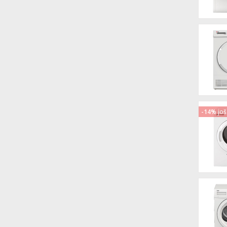
-14% još