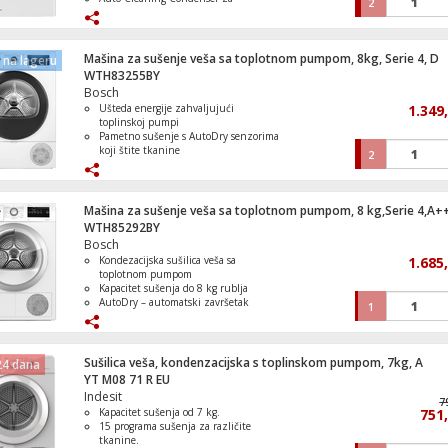
2
automatsko čišćenje kondenzatora
ThinQ™ i Smart Pairing za pametno
upravljanje
Automatski odabir programa
Mašina za sušenje veša sa toplotnom pumpom, 8kg, Serie 4, D
na lageru
WTH83255BY
Bosch
Ušteda energije zahvaljujući
1.349
toplinskoj pumpi
Pametno sušenje s AutoDry senzorima
koji štite tkanine
2
Nježno i ravnomjerno sušenje s
minimalnim gužvanjem
Pouzdan Bosch kvalitet i dugotrajnost
Tih i praktičan rad s intuitivnim
Mašina za sušenje veša sa toplotnom pumpom, 8 kg,Serie 4,A+
upravljanjem
WTH85292BY
Bosch
Kondezacijska sušilica veša sa
1.685
toplotnom pumpom
Kapacitet sušenja do 8 kg rublja
AutoDry – automatski završetak
1
sušenja po željenoj razini
Brzi program "Super Quick 40" za
hitno sušenje
LED zaslon sa touch‑tipkama za
Sušilica veša, kondenzacijska s toplinskom pumpom, 7kg, A
24 dana
vođenje programa
YT M08 71 R EU
Indesit
7
Kapacitet sušenja od 7 kg.
751
15 programa sušenja za različite
tkanine.