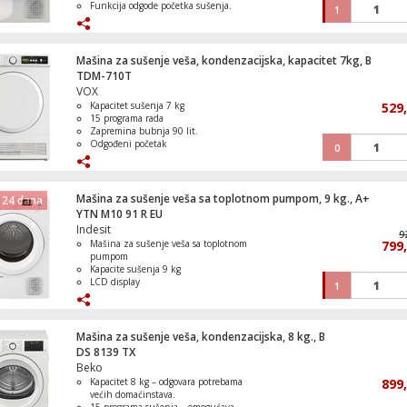
Funkcija odgode početka sušenja.
1
Indikator punog spremnika i vlage.
Energetski razred A+.
Mašina za sušenje veša, kondenzacijska, kapacitet 7kg, B
TDM-710T
VOX
Kapacitet sušenja 7 kg
529
15 programa rada
Zapremina bubnja 90 lit.
Odgođeni početak
0
Sigurnosno zaključavanje
Mašina za sušenje veša sa toplotnom pumpom, 9 kg., A+
 24 dana
YTN M10 91 R EU
Indesit
9
Mašina za sušenje veša sa toplotnom
799
pumpom
Kapacite sušenja 9 kg
LCD display
1
Antibakterijski sistem
Odložen start
Mašina za sušenje veša, kondenzacijska, 8 kg., B
DS 8139 TX
Beko
Kapacitet 8 kg – odgovara potrebama
899
većih domaćinstava.