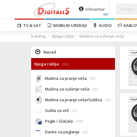
Infocentar
KM
TV & SAT
MOBILNI UREĐAJI
AUDIO
KABLO
Katalog
Njega rublja
Mašina za sušenje veša
Nazad
Njega rublja
(365)
Mašina za pranje veša
(97)
Mašina za sušenje veša
(35)
Mašina za pranje veša/Sušilica
(32)
Sušila za veš
(21)
Pegle / Glačala
(159)
Daske za peglanje
(21)