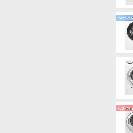
Ponovno 
-6% još 