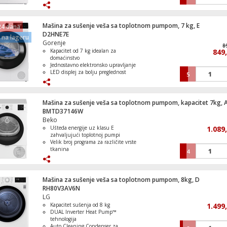
SmartThings povezivanje za pametno
upravljanje
AI Energy Mode za optimizovanu
Frižider/zamrzivač, zapremina 390 lit.,
potrošnju energije
Mašina za sušenje veša sa toplotnom pumpom, 7 kg, E
NoFrost, E
24 dana
SpaceMax dizajn za veći kapacitet u
D2HNE7E
na lageru
standardnim dimenzijama
Gorenje
8
Kapacitet od 7 kg idealan za
849
domaćinstvo
Jednostavno elektronsko upravljanje
LED displej za bolju preglednost
5
Funkcija odgode starta za fleksibilnost
Ravnomjerno i sigurno sušenje
tkanina
Mašina za sušenje veša sa toplotnom pumpom, kapacitet 7kg, 
BMTD37146W
Beko
Ušteda energije uz klasu E
1.089
zahvaljujući toplotnoj pumpi
Velik broj programa za različite vrste
tkanina
4
Nježan tretman veša uz AquaWave®
bubanj
Praktične opcije kao senzor sušenja i
digitalni displej
Mašina za sušenje veša sa toplotnom pumpom, 8kg, D
Mogućnost direktnog odvodnjavanja
RH80V3AV6N
kondenzata i jednostavno održavanje
LG
filtera
Kapacitet sušenja od 8 kg
1.499
DUAL Inverter Heat Pump™
tehnologija
Auto Cleaning Condenser za