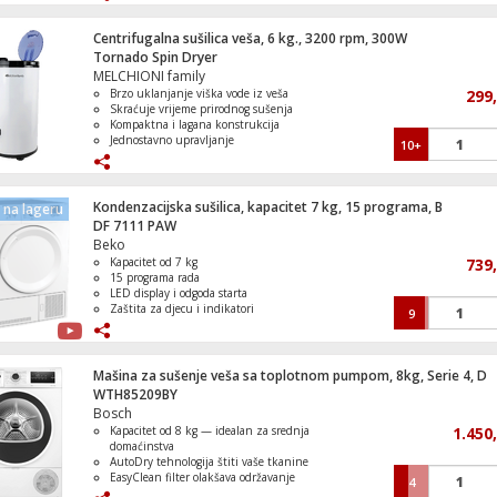
tkanina
LED displej s prikazom preostalog
vremena
Centrifugalna sušilica veša, 6 kg., 3200 rpm, 300W
Reverzibilno okretanje bubnja i
Tornado Spin Dryer
Friteza na vrući zrak, 2000W, zapremina
senzor vlažnosti za bolje rezultate
MELCHIONI family
lit.
Brzo uklanjanje viška vode iz veša
299
Skraćuje vrijeme prirodnog sušenja
Kompaktna i lagana konstrukcija
Jednostavno upravljanje
10+
Idealna za manje prostore i vikendice
Tablete za čišćenje aparata za kafu
Kondenzacijska sušilica, kapacitet 7 kg, 15 programa, B
na lageru
DF 7111 PAW
Beko
Kapacitet od 7 kg
739
15 programa rada
Ugradbena pećnica, kapacitet 71 l, 3600 
LED display i odgoda starta
Serie 2, A+
Zaštita za djecu i indikatori
9
Zvučni signal na kraju ciklusa
Mašina za sušenje veša sa toplotnom pumpom, 8kg, Serie 4, D
WTH85209BY
Mašina za suđe, 10 kompleta, 7 programa
Bosch
cm, E
Kapacitet od 8 kg — idealan za srednja
1.450
domaćinstva
AutoDry tehnologija štiti vaše tkanine
EasyClean filter olakšava održavanje
4
AntiVibration dizajn smanjuje buku i