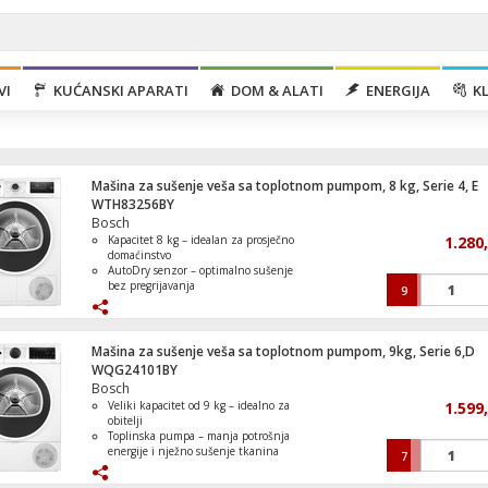
VI
KUĆANSKI APARATI
DOM & ALATI
ENERGIJA
KL
Mašina za sušenje veša sa toplotnom pumpom, 8 kg, Serie 4, E
WTH83256BY
Bosch
Kapacitet 8 kg – idealan za prosječno
1.280
domaćinstvo
AutoDry senzor – optimalno sušenje
bez pregrijavanja
9
Dron, 1600mAh, do 15 minuta, 3 baterij
EasyClean filter i jednostavno
održavanje
AntiVibration dizajn – tiši i stabilniji
rad
Mašina za sušenje veša sa toplotnom pumpom, 9kg, Serie 6,D
Brzi program 40’ za hitne potrebe
WQG24101BY
sušenja
Bosch
Veliki kapacitet od 9 kg – idealno za
1.599
Usisavač sa posudom, HEPA filter, 2000W
obitelji
Toplinska pumpa – manja potrošnja
energije i nježno sušenje tkanina
7
AutoDry senzor i Half Load opcija –
prilagođeno svakoj potrebi