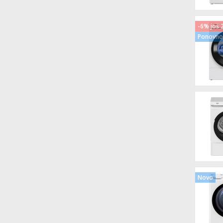
-6% još 
Ponovno 
Novo