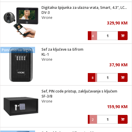
Digitalna špijunka za ulazna vrata, Smart, 4.3", LCD, WiFi
 hrane
t
DV-3
i
 dom
Virone
lušalice
ji i oprema
329,90 KM
ki aparati
i
 stanice
4
A-100
ik
 pohrana
aciju
je
Sef za ključeve sa šifrom
Ponovno na lageru
e
KL-1
glodare
e namjene
eđaje
 oprema
električne brave
Virone
ije
odaci
37,90 KM
te
erije
etar
rtphone
i
8
je mesa
e
e
i program
Sef, PIN code pristup, zaključavanje s ključem
hone
trošni materijal
i zraka
SF-3/B
anje
am
er
Virone
prema
o kafu
let
ram
159,90 KM
l
oprema
spenzer
nderi
2
 Čistači
čnice
ene
sat
kupatilo