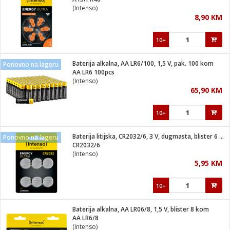
suđa
(Intenso)
8,90 KM
e
10+
i
ja
Baterija alkalna, AA LR6/100, 1,5 V, pak. 100 kom
Ponovno na lageru
AA LR6 100pcs
(Intenso)
veša
65,90 KM
plažu
 veša
eša/Sušilica
10+
/kamp tuš
bil
Baterija litijska, CR2032/6, 3 V, dugmasta, blister 6 kom
Ponovno na lageru
CR2032/6
(Intenso)
ga / Zdravlje
5,95 KM
10+
i za kosu
za brijanje
Baterija alkalna, AA LR06/8, 1,5 V, blister 8 kom
AA LR6/8
(Intenso)