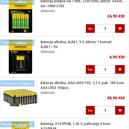
Baterija punjiva AA / HR6, 2100 mAh, blister 4 komada
Ponovno na lageru
 Smartphone
čvrsto gorivo
AA / HR6/2100
iPhone
je
(Intenso)
24,90 KM
a
pretvaraći
če
pis
ice/ostalo
10+
i
dodaci
na metar
/čistače
i
hinjski pribor
Baterija alkalna, 6LR61, 9 V, blister 1 komad
Ponovno na lageru
6LR61 / 9V
aći/pribor
(Intenso)
i
4,90 KM
mari i kutije
taći/pribor
10+
je
Zabava
ika
/osigurači
Baterija alkalna, AAA LR03/100, 1,5 V, pak. 100 kom
Ponovno na lageru
AAA LR03 100pcs
(Intenso)
 noževe
49,90 KM
a
e
Exterijer
witch
10+
itch 2
i/ Vitrine
Baterija, A13/PR48, 1.45 V, pakiranje 6 kom
Ponovno na lageru
A13/PR48