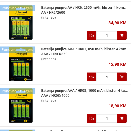
Baterija punjiva AA / HR6, 2600 mAh, blister 4 komada
Ponovno na lageru
 hrane
t
AA / HR6/2600
i
 dom
(Intenso)
lušalice
ji i oprema
34,90 KM
ki aparati
i
 stanice
10+
A-100
ik
 pohrana
aciju
je
Baterija punjiva AAA / HR03, 850 mAh, blister 4 kom
Ponovno na lageru
e
AAA / HR03/850
glodare
e namjene
eđaje
 oprema
električne brave
(Intenso)
ije
odaci
15,90 KM
te
erije
etar
rtphone
i
10+
je mesa
e
e
i program
Baterija punjiva AAA / HR03, 1000 mAh, blister 4 kom
hone
Ponovno na lageru
trošni materijal
i zraka
AAA / HR03/1000
anje
am
er
(Intenso)
prema
o kafu
let
ram
18,90 KM
l
oprema
spenzer
nderi
10+
 Čistači
čnice
ene
sat
kupatilo