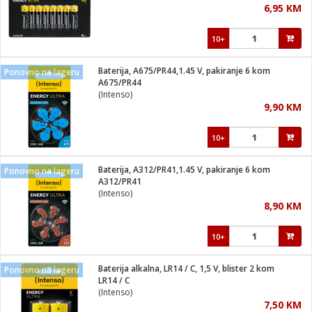
6,95 KM
i
10+
Baterija, A675/PR44,1.45 V, pakiranje 6 kom
Ponovno na lageru
A675/PR44
(Intenso)
9,90 KM
10+
Baterija, A312/PR41,1.45 V, pakiranje 6 kom
Ponovno na lageru
A312/PR41
(Intenso)
8,90 KM
10+
Baterija alkalna, LR14 / C, 1,5 V, blister 2 kom
Ponovno na lageru
LR14 / C
(Intenso)
7,50 KM