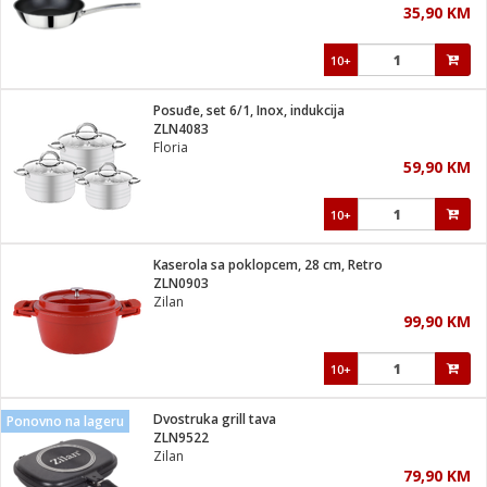
35,90 KM
i
10+
Posuđe, set 6/1, Inox, indukcija
ZLN4083
Floria
59,90 KM
10+
Kaserola sa poklopcem, 28 cm, Retro
ZLN0903
Zilan
99,90 KM
10+
Dvostruka grill tava
Ponovno na lageru
ZLN9522
Zilan
79,90 KM