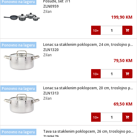
Posuđe, set 7/1
Ponovno na lageru
 Smartphone
čvrsto gorivo
ZLN0959
iPhone
je
Zilan
199,90 KM
a
pretvaraći
če
pis
ice/ostalo
10+
i
dodaci
na metar
/čistače
i
hinjski pribor
Lonac sa staklenim poklopcem, 24 cm, troslojno posuđe
Ponovno na lageru
ZLN1320
aći/pribor
Zilan
i
79,50 KM
mari i kutije
taći/pribor
10+
je
Zabava
ika
/osigurači
Lonac sa staklenim poklopcem, 20 cm, troslojno posuđe
Ponovno na lageru
ZLN1313
Zilan
 noževe
69,50 KM
a
e
Exterijer
witch
10+
itch 2
i/ Vitrine
Tava sa staklenim poklopcem, 26 cm, troslojno posuđe
Ponovno na lageru
ZLN9679