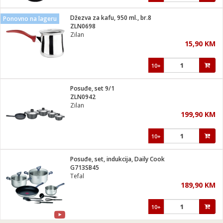
Džezva za kafu, 950 ml., br.8
Ponovno na lageru
ZLN0698
Zilan
15,90 KM
10+
Posuđe, set 9/1
ZLN0942
Zilan
199,90 KM
10+
Posuđe, set, indukcija, Daily Cook
G713SB45
Tefal
189,90 KM
10+