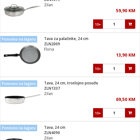
suđa
Zilan
59,90 KM
e
10+
i
ja
Tava za palačinke, 24 cm
Ponovno na lageru
ZLN2009
Floria
veša
13,90 KM
plažu
 veša
eša/Sušilica
10+
/kamp tuš
bil
Tava, 24 cm, troslojno posuđe
Ponovno na lageru
ZLN1337
Zilan
ga / Zdravlje
69,50 KM
10+
i za kosu
za brijanje
Tava, 24 cm
Ponovno na lageru
ZLN4090
Zilan