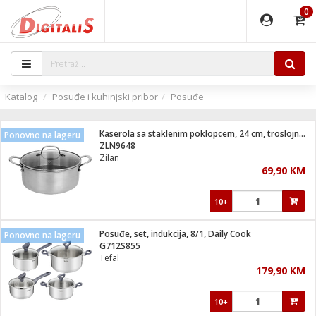
0
EĐAJI
PARATI
TI
IJA
i oprema
uređaji
ka
rane
i pribor
r - Analogija
Katalog
Posuđe i kuhinjski pribor
Posuđe
 BULLET
čni)
i
G9 / G4
- DOME
Kaserola sa staklenim poklopcem, 24 cm, troslojno posuđe
Ponovno na lageru
ževi
XVR
laptop
ijal
ZLN9648
lsku
tiljke
dzor
nari
Zilan
69,90 KM
a svjetla
r
deo
r - IP
je
essional
lati i pribor
10+
ere
ači
x
a grla
čnici
Posuđe, set, indukcija, 8/1, Daily Cook
Ponovno na lageru
e
S2
jenje
G712S855
Tefal
 C
ribor
li
179,90 KM
ndroid
blet ...
a IP kamere
e
zor- IP
10+
jeći