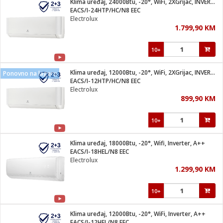
Klima uređaj, 24000Btu, -20°, WiFi, 2XGrijac, INVERTER, A++
 Smartphone
čvrsto gorivo
EACS/I-24HTP/HC/N8 EEC
iPhone
je
Electrolux
1.799,90 KM
a
pretvaraći
če
pis
ice/ostalo
10+
i
dodaci
na metar
/čistače
i
hinjski pribor
Klima uređaj, 12000Btu, -20°, WiFi, 2XGrijac, INVERTER, A++
Ponovno na lageru
EACS/I-12HTP/HC/N8 EEC
aći/pribor
Electrolux
i
899,90 KM
mari i kutije
taći/pribor
10+
je
Zabava
ika
/osigurači
Klima uređaj, 18000Btu, -20°, Wifi, Inverter, A++
EACS/I-18HEL/N8 EEC
Electrolux
 noževe
1.299,90 KM
a
e
Exterijer
witch
10+
itch 2
i/ Vitrine
Klima uređaj, 12000Btu, -20°, WiFi, Inverter, A++
EACS/I-12HEL/N8 EEC