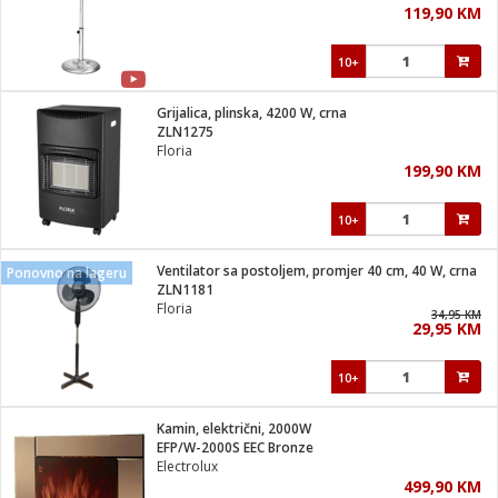
119,90 KM
i
10+
Grijalica, plinska, 4200 W, crna
ZLN1275
Floria
199,90 KM
10+
Ventilator sa postoljem, promjer 40 cm, 40 W, crna
Ponovno na lageru
ZLN1181
Floria
34,95 KM
29,95 KM
10+
Kamin, električni, 2000W
EFP/W-2000S EEC Bronze
Electrolux
499,90 KM