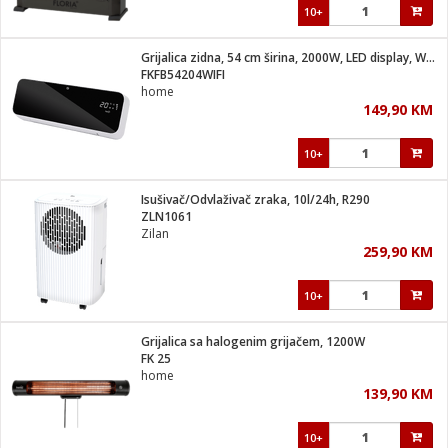
10+
Grijalica zidna, 54 cm širina, 2000W, LED display, WiFi
FKFB54204WIFI
home
149,90 KM
10+
Isušivač/Odvlaživač zraka, 10l/24h, R290
ZLN1061
Zilan
259,90 KM
10+
Grijalica sa halogenim grijačem, 1200W
FK 25
home
139,90 KM
10+