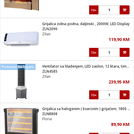
10+
Grijalica zidna-podna, daljinski , 2000W, LED Display
ZLN2090
Zilan
119,90 KM
10+
Ventilator sa hlađenjem, LED zaslon, 12 litara, timer, 40W
Ponovno na lageru
ZLN4585
Zilan
239,95 KM
10+
Grijalica sa halogenim ( kvarcnim ) grijačem, 1800 W, crna
ZLN8808
Floria
89,90 KM