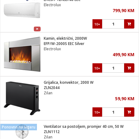
suđa
Electrolux
799,90 KM
e
10+
i
ja
Kamin, električni, 2000W
EFP/W-2000S EEC Silver
Electrolux
veša
499,90 KM
plažu
 veša
eša/Sušilica
10+
/kamp tuš
bil
Grijalica, konvektor, 2000 W
ZLN2044
Zilan
ga / Zdravlje
59,90 KM
10+
i za kosu
za brijanje
Ventilator sa postoljem, promjer 40 cm, 50 W
Ponovno na lageru
ZLN1112
Zilan