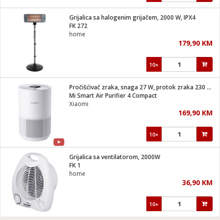
Grijalica sa halogenim grijačem, 2000 W, IPX4
FK 272
home
179,90 KM
10+
Pročišćivač zraka, snaga 27 W, protok zraka 230 m³/h
Mi Smart Air Purifier 4 Compact
Xiaomi
169,90 KM
10+
Grijalica sa ventilatorom, 2000W
FK 1
home
36,90 KM
10+