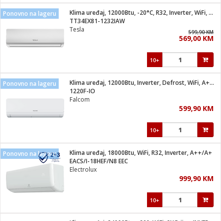
Klima uređaj, 12000Btu, -20°C, R32, Inverter, WiFi, A+++/A++
Ponovno na lageru
 hrane
t
TT34EX81-1232IAW
i
 dom
Tesla
599,90 KM
lušalice
ji i oprema
569,00 KM
ki aparati
i
 stanice
10+
A-100
ik
 pohrana
aciju
je
Klima uređaj, 12000Btu, Inverter, Defrost, WiFi, A+++
Ponovno na lageru
e
1220F-IO
glodare
e namjene
eđaje
 oprema
električne brave
Falcom
ije
odaci
599,90 KM
te
erije
etar
rtphone
i
10+
je mesa
e
e
i program
Klima uređaj, 18000Btu, WiFi, R32, Inverter, A++/A+
hone
Ponovno na lageru
trošni materijal
i zraka
EACS/I-18HEF/N8 EEC
anje
am
er
Electrolux
prema
o kafu
let
ram
999,90 KM
l
oprema
spenzer
nderi
10+
 Čistači
čnice
ene
sat
kupatilo