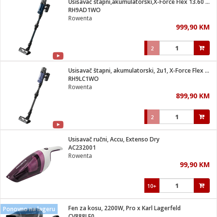
Usisavač štapni,akumulatorski,X-Force Flex 13.60 Animal Aqua
 Smartphone
čvrsto gorivo
RH9AD1WO
iPhone
je
Rowenta
999,90 KM
a
pretvaraći
če
pis
ice/ostalo
2
i
dodaci
na metar
/čistače
i
hinjski pribor
Usisavač štapni, akumulatorski, 2u1, X-Force Flex 12.60 Neo
RH9LC1WO
aći/pribor
Rowenta
i
899,90 KM
mari i kutije
taći/pribor
2
je
Zabava
ika
/osigurači
Usisavač ručni, Accu, Extenso Dry
AC232001
Rowenta
 noževe
99,90 KM
a
e
Exterijer
witch
10+
itch 2
i/ Vitrine
Fen za kosu, 2200W, Pro x Karl Lagerfeld
Ponovno na lageru
CV888LF0