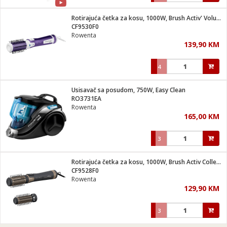
Rotirajuća četka za kosu, 1000W, Brush Activ' Volume & S
CF9530F0
Rowenta
139,90 KM
4
Usisavač sa posudom, 750W, Easy Clean
RO3731EA
Rowenta
165,00 KM
3
Rotirajuća četka za kosu, 1000W, Brush Activ Collection
CF9528F0
Rowenta
129,90 KM
3