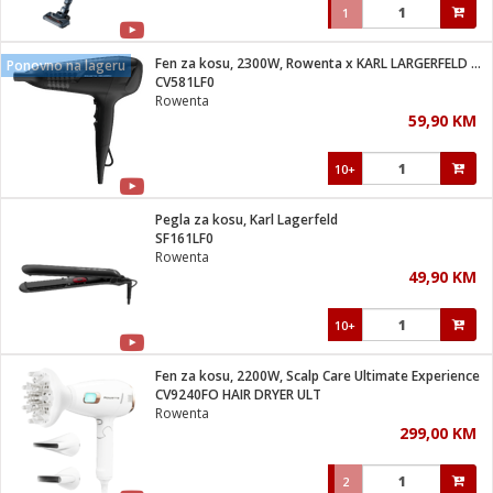
1
Fen za kosu, 2300W, Rowenta x KARL LARGERFELD Studio
Ponovno na lageru
CV581LF0
Rowenta
59,90 KM
10+
Pegla za kosu, Karl Lagerfeld
SF161LF0
Rowenta
49,90 KM
10+
Fen za kosu, 2200W, Scalp Care Ultimate Experience
CV9240FO HAIR DRYER ULT
Rowenta
299,00 KM
2