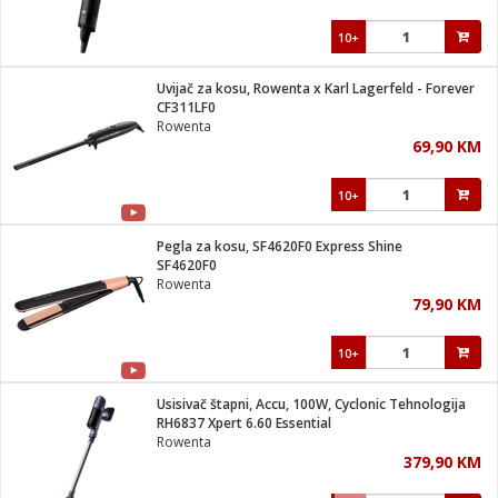
10+
Uvijač za kosu, Rowenta x Karl Lagerfeld - Forever
CF311LF0
Rowenta
69,90 KM
10+
Pegla za kosu, SF4620F0 Express Shine
SF4620F0
Rowenta
79,90 KM
10+
Usisivač štapni, Accu, 100W, Cyclonic Tehnologija
RH6837 Xpert 6.60 Essential
Rowenta
379,90 KM