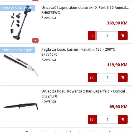
Usisavač štapni, akumulatorski, X-Pert 6.60 Animal Care
Ponovno na lageru
 hrane
t
RH6878WO
i
 dom
Rowenta
lušalice
ji i oprema
369,90 KM
ki aparati
i
 stanice
8
A-100
ik
 pohrana
aciju
je
Pegla za kosu, kašmir - keratin, 130 - 200°C
Ponovno na lageru
e
SF7510F0
glodare
e namjene
eđaje
 oprema
električne brave
Rowenta
ije
odaci
119,90 KM
te
erije
etar
rtphone
i
10+
je mesa
e
e
i program
Uvijač za kosu, Rowenta x Karl Lagerfeld - Conical Wave
hone
trošni materijal
i zraka
CF324LF0
anje
am
er
Rowenta
prema
o kafu
let
ram
69,90 KM
l
oprema
spenzer
nderi
10+
 Čistači
čnice
ene
sat
kupatilo