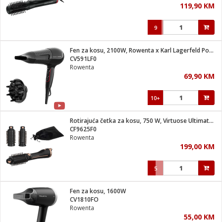
119,90 KM
i
9
Fen za kosu, 2100W, Rowenta x Karl Lagerfeld Powerline
CV591LF0
Rowenta
69,90 KM
10+
Rotirajuća četka za kosu, 750 W, Virtuose Ultimate Eperience
CF9625F0
Rowenta
199,00 KM
5
Fen za kosu, 1600W
CV1810FO
Rowenta
55,00 KM