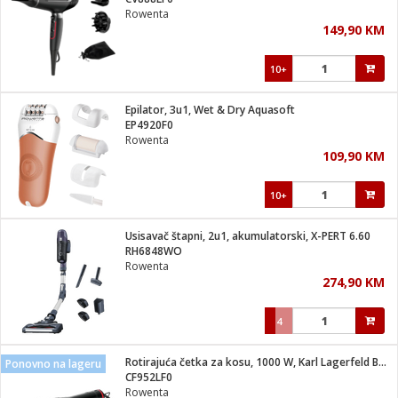
suđa
Rowenta
149,90 KM
e
10+
i
ja
Epilator, 3u1, Wet & Dry Aquasoft
EP4920F0
Rowenta
veša
109,90 KM
plažu
 veša
eša/Sušilica
10+
/kamp tuš
bil
Usisavač štapni, 2u1, akumulatorski, X-PERT 6.60
RH6848WO
Rowenta
ga / Zdravlje
274,90 KM
4
i za kosu
za brijanje
Rotirajuća četka za kosu, 1000 W, Karl Lagerfeld Brush Activ
Ponovno na lageru
CF952LF0
Rowenta