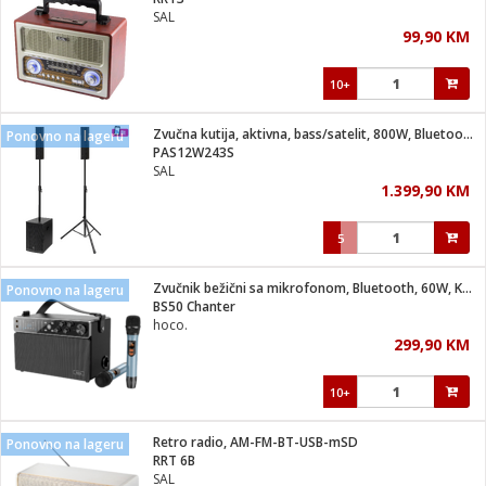
suđa
SAL
99,90 KM
e
10+
i
ja
Zvučna kutija, aktivna, bass/satelit, 800W, Bluetooth
Ponovno na lageru
PAS12W243S
SAL
veša
1.399,90 KM
plažu
 veša
eša/Sušilica
5
/kamp tuš
bil
Zvučnik bežični sa mikrofonom, Bluetooth, 60W, KARAOKE
Ponovno na lageru
BS50 Chanter
hoco.
ga / Zdravlje
299,90 KM
10+
i za kosu
za brijanje
Retro radio, AM-FM-BT-USB-mSD
Ponovno na lageru
RRT 6B
SAL