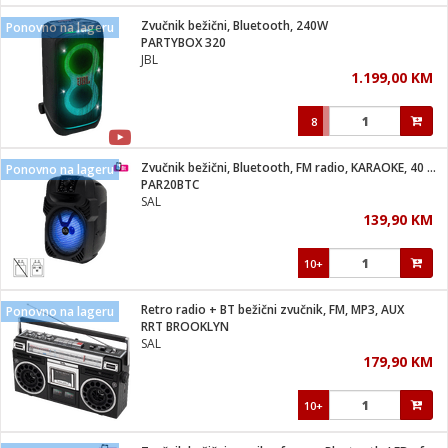
Zvučnik bežični, Bluetooth, 240W
Ponovno na lageru
 hrane
t
PARTYBOX 320
i
 dom
JBL
lušalice
ji i oprema
1.199,00 KM
ki aparati
i
 stanice
8
A-100
ik
 pohrana
aciju
je
Zvučnik bežični, Bluetooth, FM radio, KARAOKE, 40 / 25W
Ponovno na lageru
e
PAR20BTC
glodare
e namjene
eđaje
 oprema
električne brave
SAL
ije
odaci
139,90 KM
te
erije
etar
rtphone
i
10+
je mesa
e
e
i program
Retro radio + BT bežični zvučnik, FM, MP3, AUX
hone
Ponovno na lageru
trošni materijal
i zraka
RRT BROOKLYN
anje
am
er
SAL
prema
o kafu
let
ram
179,90 KM
l
oprema
spenzer
nderi
10+
 Čistači
čnice
ene
sat
kupatilo