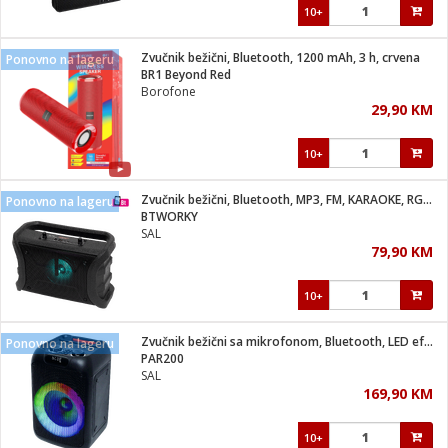
10+
Zvučnik bežični, Bluetooth, 1200 mAh, 3 h, crvena
Ponovno na lageru
BR1 Beyond Red
Borofone
29,90 KM
10+
Zvučnik bežični, Bluetooth, MP3, FM, KARAOKE, RGB, 8W
Ponovno na lageru
BTWORKY
SAL
79,90 KM
10+
Zvučnik bežični sa mikrofonom, Bluetooth, LED efekti, 50W
Ponovno na lageru
PAR200
SAL
169,90 KM
10+