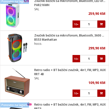
Zvučnik bežični sa mikrofonom, Bluetooth, LED efekti, 60W
Ponovno na lageru
 Smartphone
čvrsto gorivo
PAR216WH
iPhone
je
SAL
259,90 KM
a
pretvaraći
če
pis
ice/ostalo
10+
i
dodaci
na metar
/čistače
i
hinjski pribor
Zvučnik bežični sa mikrofonom, Bluetooth, 3600 mAh
BS53 Manhattan
aći/pribor
hoco.
i
299,90 KM
mari i kutije
taći/pribor
10+
je
Zabava
ika
/osigurači
Retro radio + BT bežični zvučnik, 4in1, FM, MP3, AUX
RRT 4B
SAL
 noževe
109,90 KM
a
e
Exterijer
witch
10+
itch 2
i/ Vitrine
Retro radio + BT bežični zvučnik, 4in1, FM, MP3, AUX
Ponovno na lageru
RRT3