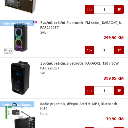
10+
Zvučnik bežični, Bluetooth , FM radio , KARAOKE, 80W
Ponovno na lageru
PAR2100BT
SAL
299,90 KM
10+
Zvučnik bežični, Bluetooth , KARAOKE, 120 / 80W
PAR 2200BT
SAL
399,95 KM
10+
Radio prijemnik, džepni, AM/FM, MP3, Bluetooth
Ponovno na lageru
HI50
hoco.
39,90 KM