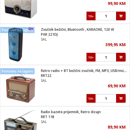
99,90 KM
i
10+
Zvučnik bežični, Bluetooth , KARAOKE, 120 W
Ponovno na lageru
PAR 221DJ
SAL
399,95 KM
10+
Retro radio + BT bežični zvučnik, FM, MP3, USB/microSD
Ponovno na lageru
RRT22
SAL
69,90 KM
10+
Radio kazete prijemnik, Retro dizajn
RRT 11B
SAL
89,90 KM