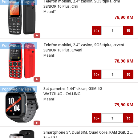
Telefon mobilni, 2.4" zaslon, SOS tipka, crni
Ponovno na lageru
 Smartphone
čvrsto gorivo
SENIOR 10 Plus, Crni
iPhone
je
MeanIT
78,90 KM
a
pretvaraći
če
pis
ice/ostalo
10+
i
dodaci
na metar
/čistače
i
hinjski pribor
Telefon mobilni, 2.4" zaslon, SOS tipka, crveni
Ponovno na lageru
SENIOR 10 Plus, Crveni
aći/pribor
MeanIT
i
78,90 KM
mari i kutije
taći/pribor
10+
je
Zabava
ika
/osigurači
Sat pametni, 1.44" ekran, GSM 4G
Ponovno na lageru
WATCH 4G - CALLING
MeanIT
 noževe
79,90 KM
a
e
Exterijer
witch
10+
itch 2
i/ Vitrine
Smartphone 5", Dual SIM, Quad Core, RAM 2GB, 2 Mpixel
Start S5