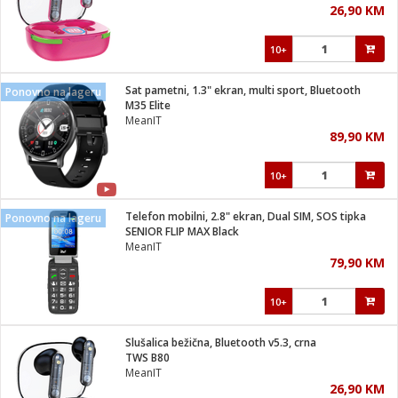
26,90 KM
i
10+
Sat pametni, 1.3" ekran, multi sport, Bluetooth
Ponovno na lageru
M35 Elite
MeanIT
89,90 KM
10+
Telefon mobilni, 2.8" ekran, Dual SIM, SOS tipka
Ponovno na lageru
SENIOR FLIP MAX Black
MeanIT
79,90 KM
10+
Slušalica bežična, Bluetooth v5.3, crna
TWS B80
MeanIT
26,90 KM