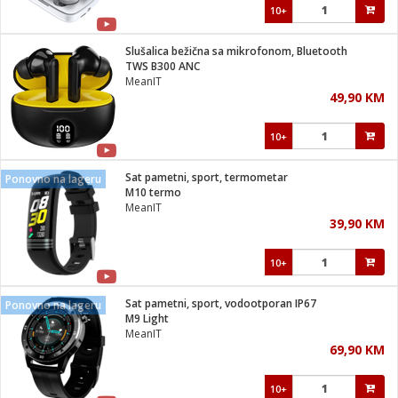
10+
Slušalica bežična sa mikrofonom, Bluetooth
TWS B300 ANC
MeanIT
49,90 KM
10+
Sat pametni, sport, termometar
Ponovno na lageru
M10 termo
MeanIT
39,90 KM
10+
Sat pametni, sport, vodootporan IP67
Ponovno na lageru
M9 Light
MeanIT
69,90 KM
10+