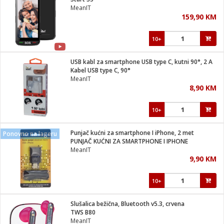
suđa
MeanIT
159,90 KM
e
10+
i
ja
USB kabl za smartphone USB type C, kutni 90°, 2 A
Kabel USB type C, 90°
MeanIT
veša
8,90 KM
plažu
 veša
eša/Sušilica
10+
/kamp tuš
bil
Punjač kućni za smartphone I iPhone, 2 met
Ponovno na lageru
PUNJAČ KUĆNI ZA SMARTPHONE I IPHONE
MeanIT
ga / Zdravlje
9,90 KM
10+
i za kosu
za brijanje
Slušalica bežična, Bluetooth v5.3, crvena
TWS B80
MeanIT