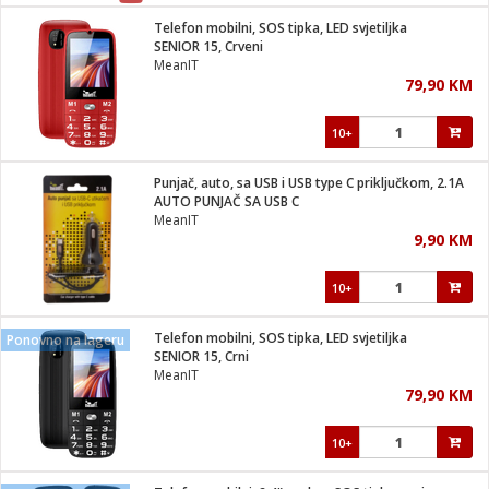
Telefon mobilni, SOS tipka, LED svjetiljka
 hrane
t
SENIOR 15, Crveni
i
 dom
MeanIT
lušalice
ji i oprema
79,90 KM
ki aparati
i
 stanice
10+
A-100
ik
 pohrana
aciju
je
Punjač, auto, sa USB i USB type C priključkom, 2.1A
e
AUTO PUNJAČ SA USB C
glodare
e namjene
eđaje
 oprema
električne brave
MeanIT
ije
odaci
9,90 KM
te
erije
etar
rtphone
i
10+
je mesa
e
e
i program
Telefon mobilni, SOS tipka, LED svjetiljka
hone
Ponovno na lageru
trošni materijal
i zraka
SENIOR 15, Crni
anje
am
er
MeanIT
prema
o kafu
let
ram
79,90 KM
l
oprema
spenzer
nderi
10+
 Čistači
čnice
ene
sat
kupatilo