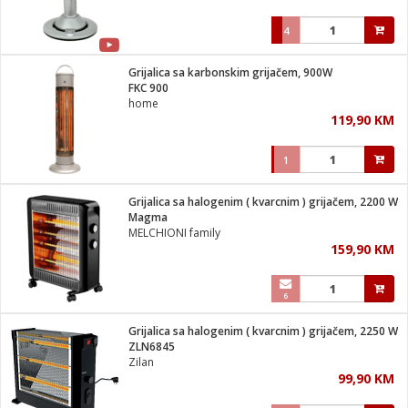
4
Grijalica sa karbonskim grijačem, 900W
FKC 900
home
119,90 KM
1
Grijalica sa halogenim ( kvarcnim ) grijačem, 2200 W
Magma
MELCHIONI family
159,90 KM
6
Grijalica sa halogenim ( kvarcnim ) grijačem, 2250 W
ZLN6845
Zilan
99,90 KM