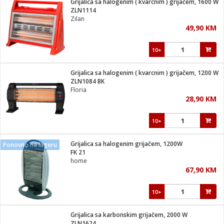
Grijalica sa halogenim ( kvarcnim ) grijačem, 1600 W
 Smartphone
čvrsto gorivo
ZLN1114
iPhone
je
Zilan
49,90 KM
a
pretvaraći
če
pis
ice/ostalo
10+
i
dodaci
na metar
/čistače
i
hinjski pribor
Grijalica sa halogenim ( kvarcnim ) grijačem, 1200 W
ZLN1084 BK
aći/pribor
Floria
i
28,90 KM
mari i kutije
taći/pribor
10+
je
Zabava
ika
/osigurači
Grijalica sa halogenim grijačem, 1200W
Ponovno na lageru
FK 21
home
 noževe
67,90 KM
a
e
Exterijer
witch
10+
itch 2
i/ Vitrine
Grijalica sa karbonskim grijačem, 2000 W
ZLN1624