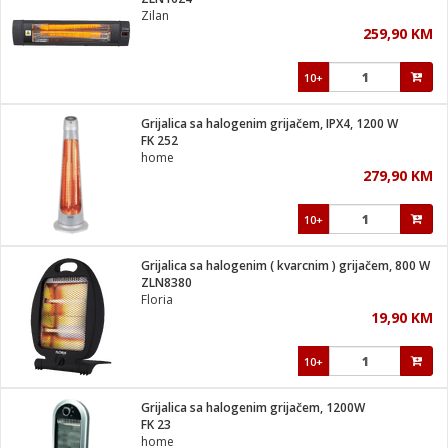
suđa
Zilan
259,90 KM
e
10+
i
ja
Grijalica sa halogenim grijačem, IPX4, 1200 W
FK 252
home
veša
279,90 KM
plažu
 veša
eša/Sušilica
10+
/kamp tuš
bil
Grijalica sa halogenim ( kvarcnim ) grijačem, 800 W
ZLN8380
Floria
ga / Zdravlje
19,90 KM
10+
i za kosu
za brijanje
Grijalica sa halogenim grijačem, 1200W
FK 23
home