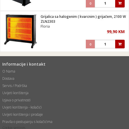
0
Grijalica sa halogenim ( kvarcnim ) grijačem, 2100 W
ZLN2303
Floria
99,90 KM
0
Informacije i kontakt
O Nama
Dostava
Servis / Podrška
Uvijeti korištenja
Izjava o privatnosti
Uvjeti korištenja - kolačići
Uvijeti korištenja i prodaje
Pravila o postupanju s kolačićima
Cookie settings