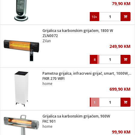
79,90 KM
i
10+
Grijalica sa karbonskim grijačem, 1800 W
ZLN0072
Zilan
249,90 KM
8
Pametna grijalca, infracrveni grijač, smart, 1000W, IP20
FKIR 270 WIFI
home
699,90 KM
1
Grijalica sa karbonskim grijačem, 900W
FKC 901
home
99,90 KM