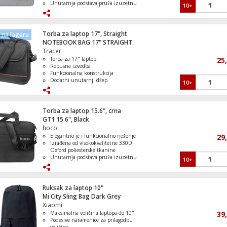
Unutarnja podstava pruža izuzetnu
10+
zaštitu od ogrebotina i oštećenja
Patentni zatvarač, za sigurno
zatvaranje
Torba je teška samo 380g
Torba za laptop 17", Straight
na lageru
NOTEBOOK BAG 17" STRAIGHT
Tracer
Torba za 17" laptop
25
Robusna izvedba
Funkcionalna konstrukcija
Dodatni unutarnji džep
10+
Materijal izrade - poliester
Torba za laptop 15.6", crna
GT1 15.6", Black
hoco.
Elegantno je i funkcionalno rješenje
29
Izrađena od visokokvalitetne 330D
Oxford poliesterske tkanine
Unutarnja podstava pruža izuzetnu
10+
zaštitu od ogrebotina i oštećenja
Patentni zatvarač, za sigurno
zatvaranje
Torba je teška samo 380g
Ruksak za laptop 10"
Mi City Sling Bag Dark Grey
Xiaomi
Maksimalna veličina laptopa do 10".
39
Podesive naramenice za prilagodbu