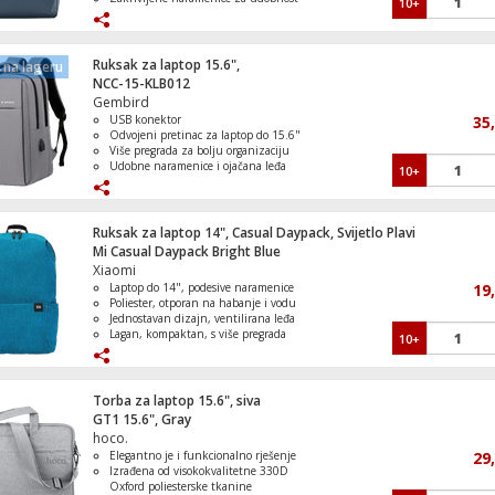
10+
Prednji džep s nevidljivim zatvaračem
Vodootporna tkanina i tkanina
otporna na habanje
Ruksak za laptop 15.6",
na lageru
NCC-15-KLB012
Gembird
USB konektor
35
Odvojeni pretinac za laptop do 15.6"
Više pregrada za bolju organizaciju
Udobne naramenice i ojačana leđa
10+
Moderan i poslovni dizajn
Ruksak za laptop 14", Casual Daypack, Svijetlo Plavi
Mi Casual Daypack Bright Blue
Xiaomi
Laptop do 14", podesive naramenice
19
Poliester, otporan na habanje i vodu
Jednostavan dizajn, ventilirana leđa
Lagan, kompaktan, s više pregrada
10+
Prikladan za svakodnevnu upotrebu.
Torba za laptop 15.6", siva
GT1 15.6", Gray
hoco.
Elegantno je i funkcionalno rješenje
29
Izrađena od visokokvalitetne 330D
Oxford poliesterske tkanine