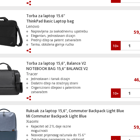
zaštitu od ogrebotina i oštećenja
Patentni zatvarač, za sigurno
zatvaranje
Wireless N Access Point, 300Mbps, 13dBi
Torba je teška samo 380g
Torba za laptop 15.6"
ThinkPad Basic Laptop bag
Lenovo
Napravljena za svakodnevnu upotrebu
59
Elegantan, jednostavan dizajn
Prednji džep sa patent zatvaračem
Tanka, obložena gornja ručka
10+
Podesiva, podstavljena naramenica
Torba za laptop 15,6", Balance V2
NOTEBOOK BAG 15,6" BALANCE V2
Tracer
Jednostavan i tanak dizajn
46
Dodatni džep na stražnjoj strani
Organizirani džepovi s patentnim
zatvaračem
10+
Podstavljeni pretinac za prijenosno
računalo
Podesiva i uklonjiva naramenica
Ruksak za laptop 15,6", Commuter Backpack Light Blue
Mi Commuter Backpack Light Blue
Xiaomi
Kapacitet od 21L daje razne
59
mogućnosti
Nosivost prijenosog računala do 15.6"
Zakrivljene naramenice za udobnost