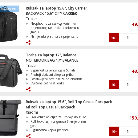
Ruksak za laptop 15,6", City Carrier
na lageru
Kuhinjska napa, ugradbena, 146 W,
BACKPACK 15,6" CITY CARRIER
aluminijum/staklo
Tracer
Neophodno za svakog korisnika
49
prijenosnog računala u pokretu u
gradu
Namjenski pretinci za prijenosno
10+
Kombinirani štednjak, pećnica 71 l, 580
računalo, tablet, miš i napajanje
Pretinac za prijenosno računalo s
trakom na čičak
Reflektirajući dizajn za veću sigurnost
Torba za laptop 17", Balance
nakon što padne mrak
NOTEBOOK BAG 17" BALANCE
Meka podstava na leđima i
Tracer
naramenicama za udobnost
Sigurnost prijenosnog računala.
48
Višenamjenski lonac, All-in-one, 1000 W
Prednji dodatni džep za pribor.
Podstavljeni pretinac za prijenosnik.
Ojačane bočne stijenke.
10+
Podesiva i uklonjiva naramenica.
Ruksak za laptop 15.6", Roll Top Casual Backpack
Mi Roll Top Casual Backpack
Xiaomi
Dva velika odjeljka za uređaje do 15.6"
159
Roll top dizajn osigurava širenje prema
Vatrogasni kamion, LEGO Duplo
gore
Sigurnosna kopča pretinca
10+
Dizajn koji pruža potporu za leđa