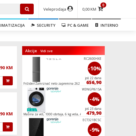
0
Veleprodaja
0,00 KM
IMATIZACIJA
SECURITY
PC & GAME
INTERNO
Akcije
Vidi sve
HGPZ02
RC2600HXE
,90 KM
-10
-10
%
%
još 17 dana
još 22 dana
449,90
656,90
IPX4
Frižider/Zamrzivač neto zapremina 262 lit., E
Usisavač sa vrećicom
LI8 S2E X
W3NGPI61SA
-7
-4
%
%
još 10 dana
još 23 dana
826,75
479,90
,90 KM
Mašina za veš, 1000 obrtaja, 6 kg veša, A
Klima uređaj, 12000B
WiFi, A+++/A++
BHI611ES
ECT321BCSC
-13
-9
%
%