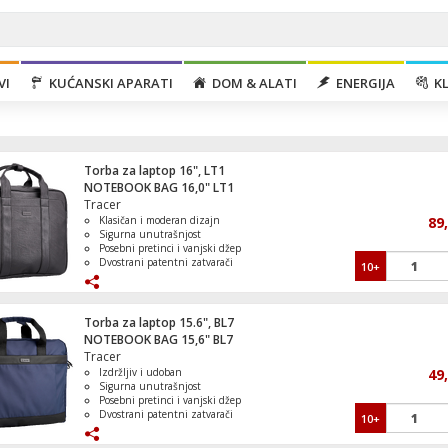
VI
KUĆANSKI APARATI
DOM & ALATI
ENERGIJA
KL
Torba za laptop 16", LT1
NOTEBOOK BAG 16,0" LT1
Tracer
Klasičan i moderan dizajn
89
Sigurna unutrašnjost
Posebni pretinci i vanjski džep
Dvostrani patentni zatvarači
10+
Električna peć za pizzu, 2000W, 380°C, 
Umjetna koža
Torba za laptop 15.6", BL7
NOTEBOOK BAG 15,6" BL7
Tracer
Izdržljiv i udoban
49
Frižider/Zamrzivač, zapremina 339l, A++
Sigurna unutrašnjost
Posebni pretinci i vanjski džep
Dvostrani patentni zatvarači
10+
Udobna naramenica