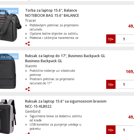
Mat završni materijal tijela ruksaka
Torba za laptop 15.6", Balance
na lageru
NOTEBOOK BAG 15.6" BALANCE
Vatrogasni spasilački helikopter, LEGO Ci
Tracer
Podstavljeni pretinac za prijenosno
49
računalo.
Ojačane bočne stijenke za zaštitu.
Podesiva i uklonjiva naramenica za
10+
udobnost.
Prednji dodatni džep za pohranu
Kawasaki Ninja H2R motor, LEGO Techni
dodataka.
Remen za prtljagu za praktičnost.
Ruksak za laptop do 17", Business Backpack GL
na lageru
Business Backpack GL
Xiaomi
Praktično nošenje uz višestruke
169
pretince
Zombi tamnica, LEGO Minecraft
Prostrani pretinac za prijenosno
računalo do 17"
10+
Kapacitet 30 litara
Dvostruki bočni pretinci
Ergonomski dizajn ruksaka sa širokim
naramenicama
Ruksak za laptop 15.6" sa sigurnosnom bravom
NCC-15-KLB022
Fudbal: Lionel Messi – proslava, LEGO Edi
Gembird
Sigurnosna brava za dodatnu zaštitu
49
od krađe
USB konektor za punjenje uređaja u
pokretu
10+
Izdržljiv Oxford + EVA materijal