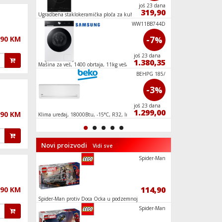
još 23 dana
još 23 dana
259,00
319,90
Ugradbena staklokeramička ploča za kuhanje,
Ugradbeni frižider, z
30 cm, crna
GK6B40WG
WW11BB744D
-14
-7
,90 KM
%
%
još 23 dana
još 23 dana
649,90
1.380,35
0W, A
Mašina za veš, 1400 obrtaja, 11kg veša,
Usisavač sa posudom,
Inverter, WiFi, A
MC6MBK
BEHPG 185/
-21
-3
%
%
još 23 dana
još 23 dana
149,95
1.299,00
,90 KM
Klima uređaj, 18000Btu, -15°C, R32, Inverter,
Mikser štapni, snag
WiFi, A++/A+
Novi proizvodi
Vidi sve
Vatrogasni
Spider-Man
63,90
114,90
,90 KM
Spider-Man protiv Doca Ocka u podzemnoj
Buket tulipana, LEG
željeznici
Vatrogasni
Spider-Man