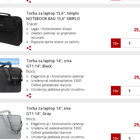
Ergonomski dizajn za udobno nošenje
Više pretinaca za bolju organizaciju
stvari
Torba za laptop 15,6", Simplo
NOTEBOOK BAG 15,6" SIMPLO
Tracer
Igra PlayStation 4: The Quarry
Lagan i funkcionalan dizajn
25
Zasebni pretinac za prijenosno
računalo
Pojačane bočne strane za zaštitu
10+
laptopa
Prednji vanjski džep s čičkom
Dodatni džepovi za sitnice
Električni Romobil, 25 km/h, Domet do 
Torba za laptop 14", crna
na lageru
GT1 14", Black
hoco.
Elegantno je i funkcionalno rješenje
29
Izrađena od visokokvalitetne 330D
Oxford poliesterske tkanine
4G mobilni WiFi router, 195 Mbps
Unutarnja podstava pruža izuzetnu
10+
zaštitu od ogrebotina i oštećenja
Patentni zatvarač, za sigurno
zatvaranje
Torba je teška samo 380g
Torba za laptop 14", siva
GT1 14", Gray
hoco.
Fudbal: Lionel Messi – proslava, LEGO Edi
Elegantno je i funkcionalno rješenje
29
Izrađena od visokokvalitetne 330D
Oxford poliesterske tkanine
Unutarnja podstava pruža izuzetnu
10+