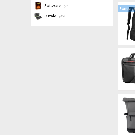
Software
(7)
Ponovno 
Ostalo
(45)