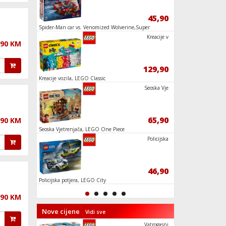
21,90
45,90
ty
Spider-Man car vs. Venomized Wolverine,Super
Elsin ledeni dvorac,
Heroes Marvel
Kawasaki N
Kreacije v
,90 KM
169,90
129,90
c
Kreacije vozila, LEGO Classic
Zabranjena šuma: E
Harry Potter
Zombi tamn
Seoska Vje
63,90
65,90
,90 KM
Seoska Vjetrenjača, LEGO One Piece
Epska bitka: Spide
Super Heroes Marvel
Fudbal: Li
Policijska
359,90
46,90
tions
Policijska potjera, LEGO City
Anna I Elsa Zabava
LEGO Duplo
,90 KM
Nove cijene
Vidi sve
PS4 The Qu
Vatrogasni