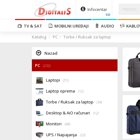
Infocentar
KM
TV & SAT
MOBILNI UREĐAJI
AUDIO
KABLO
Katalog
PC
Torbe / Ruksak za laptop
Nazad
PC
(232)
Laptopi
(51)
Laptop oprema
(12)
Torbe / Ruksak za laptop
(34)
Desktop & AiO računari
(12)
Monitori
(48)
UPS / Napajanja
(23)