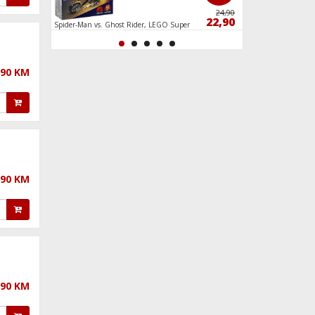
169,90
24,90
159,90
22,90
, 5GHz
Spider-Man vs. Ghost Rider, LEGO Super
Policijska potjera, L
Heroes Marvel
,90 KM
,90 KM
,90 KM