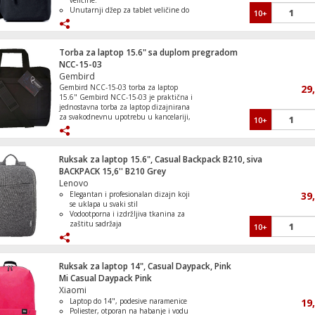
veličine.
Unutarnji džep za tablet veličine do
10+
7".
Neklizajući patent zatvarač za
sigurnost uređaja.
Izdržljiv materijal od poliestera.
Torba za laptop 15.6" sa duplom pregradom
NCC-15-03
Gembird
Gembird NCC-15-03 torba za laptop
29
15.6" Gembird NCC-15-03 je praktična i
jednostavna torba za laptop dizajnirana
za svakodnevnu upotrebu u kancelariji,
10+
školi ili na putu. Namijenjena je za
uređaje do 15.6 inča i pruža osnovnu
zaštitu zahvaljujući unutrašnjem dijelu
obloženom mekanim slojem koji štiti
Ruksak za laptop 15.6", Casual Backpack B210, siva
laptop od ogrebotina i manjih udaraca.
BACKPACK 15,6'' B210 Grey
Torba posjeduje duplu pregradu koja
Lenovo
omogućava bolju organizaciju – pored
Elegantan i profesionalan dizajn koji
39
laptopa, moguće je odvojeno smjestiti
se uklapa u svaki stil
punjač, miš, dokumente ili druge sitnice.
Vodootporna i izdržljiva tkanina za
Dodatni džepovi olakšavaju nošenje
zaštitu sadržaja
dodatne opreme, dok kompaktan i lagan
10+
Specijaliziran pretinac za laptop +
dizajn čini ovu torbu pogodnom za
organizirani džepovi za dodatke
svakodnevno nošenje. Klasičan crni izgled
Lagan, ugodan za nošenje i praktičan
odgovara poslovnim i privatnim prilikama.
za svakodnevnu upotrebu
• Tip: Torba za laptop • Kompatibilnost:
Ruksak za laptop 14", Casual Daypack, Pink
Idealan partner za rad, školu ili kraća
Laptop do 15.6" • Dimenzije: 43 x 31 x 10
Mi Casual Daypack Pink
poslovna putovanja
cm • Boja: Crna • Težina: 0.6 kg •
Xiaomi
Pregrade: Dupla unutrašnja pregrada •
Laptop do 14", podesive naramenice
19
Zaštita: Unutrašnjost obložena mekanim
Poliester, otporan na habanje i vodu
materijalom • Dodatno: Poseban džep za