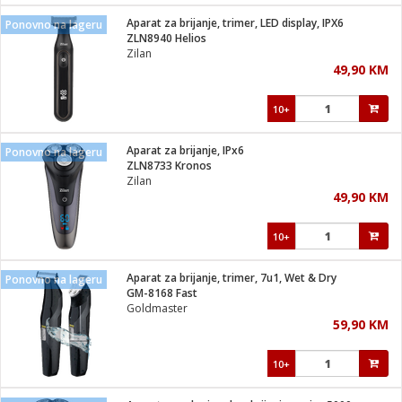
Aparat za brijanje, trimer, LED display, IPX6
Ponovno na lageru
 hrane
t
ZLN8940 Helios
i
 dom
Zilan
lušalice
ji i oprema
49,90 KM
ki aparati
i
 stanice
10+
A-100
ik
 pohrana
aciju
je
Aparat za brijanje, IPx6
Ponovno na lageru
e
ZLN8733 Kronos
glodare
e namjene
eđaje
 oprema
električne brave
Zilan
ije
odaci
49,90 KM
te
erije
etar
rtphone
i
10+
je mesa
e
e
i program
Aparat za brijanje, trimer, 7u1, Wet & Dry
hone
Ponovno na lageru
trošni materijal
i zraka
GM-8168 Fast
anje
am
er
Goldmaster
prema
o kafu
let
ram
59,90 KM
l
oprema
spenzer
nderi
10+
 Čistači
čnice
ene
sat
kupatilo