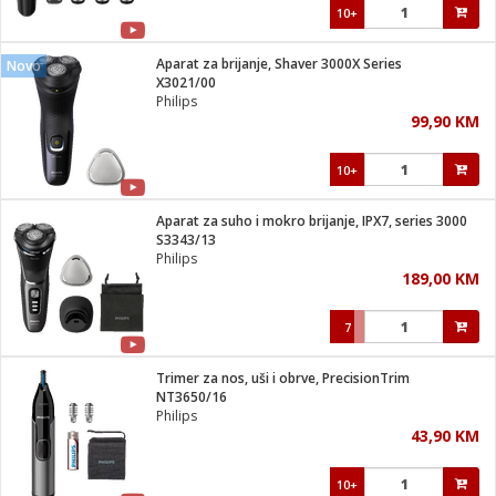
10+
Aparat za brijanje, Shaver 3000X Series
Novo
X3021/00
Philips
99,90 KM
10+
Aparat za suho i mokro brijanje, IPX7, series 3000
S3343/13
Philips
189,00 KM
7
Trimer za nos, uši i obrve, PrecisionTrim
NT3650/16
Philips
43,90 KM
10+