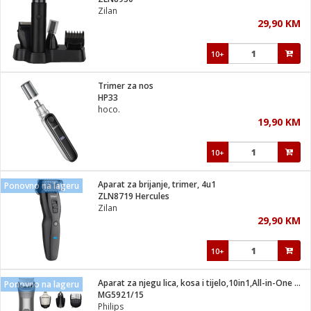
suđa
Zilan
29,90 KM
e
10+
i
ja
Trimer za nos
HP33
hoco.
veša
19,90 KM
plažu
 veša
eša/Sušilica
10+
/kamp tuš
bil
Aparat za brijanje, trimer, 4u1
Ponovno na lageru
ZLN8719 Hercules
Zilan
ga / Zdravlje
29,90 KM
10+
i za kosu
za brijanje
Aparat za njegu lica, kosa i tijelo,10in1,All-in-One Trimmer
Ponovno na lageru
MG5921/15
Philips