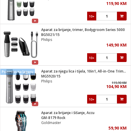
119,90 KM
i
10+
Aparat za brijanje, trimer, Bodygroom Series 5000
BG5021/15
Philips
149,90 KM
10+
Aparat za njegu lica i tijela, 10in1, All-in-One Trimmer
Ponovno na lageru
MG5920/15
Philips
119,90 KM
104,90 KM
10+
Aparat za brijanje i šišanje, Accu
GM-8179 Rock
Goldmaster
59,90 KM