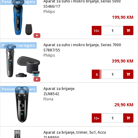
Aparat za suho i mokro brijanje, series 5000
Ponovno na lageru
 Smartphone
čvrsto gorivo
S5466/17
iPhone
je
Philips
199,90 KM
a
pretvaraći
če
pis
ice/ostalo
10+
i
dodaci
na metar
/čistače
i
hinjski pribor
Aparat za suho i mokro brijanje, Series 7000
Ponovno na lageru
S7887/55
aći/pribor
Philips
i
399,90 KM
mari i kutije
taći/pribor
8
je
Zabava
ika
/osigurači
Aparat za brijanje
Ponovno na lageru
ZLN8542
Floria
 noževe
29,90 KM
a
e
Exterijer
witch
10+
itch 2
i/ Vitrine
Aparat za brijanje, trimer, 5u1, Accu
ZLN8950