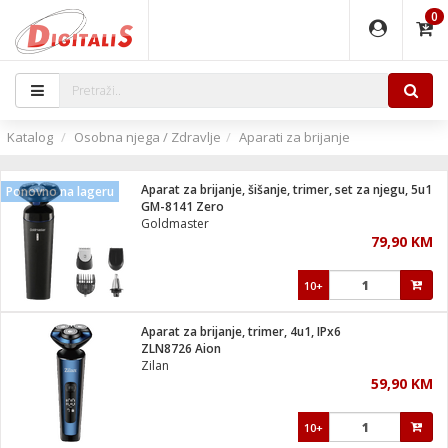
0
EĐAJI
PARATI
TI
IJA
i oprema
uređaji
ka
rane
i pribor
r - Analogija
Katalog
Osobna njega / Zdravlje
Aparati za brijanje
 BULLET
čni)
i
G9 / G4
- DOME
Aparat za brijanje, šišanje, trimer, set za njegu, 5u1
Ponovno na lageru
ževi
XVR
laptop
ijal
GM-8141 Zero
lsku
tiljke
dzor
nari
Goldmaster
79,90 KM
a svjetla
r
deo
r - IP
je
essional
lati i pribor
10+
ere
ači
x
a grla
čnici
Aparat za brijanje, trimer, 4u1, IPx6
e
S2
jenje
ZLN8726 Aion
Zilan
 C
ribor
li
59,90 KM
ndroid
blet ...
a IP kamere
e
zor- IP
10+
jeći