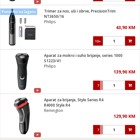
Trimer za nos, uši i obrve, PrecisionTrim
Ponovno na lageru
NT3650/16
Philips
43,90 KM
10+
Aparat za mokro i suho brijanje, series 1000
S1223/41
Philips
139,90 KM
7
Aparat za brijanje, Style Series R4
R4000 Style R4
Remington
129,90 KM
7