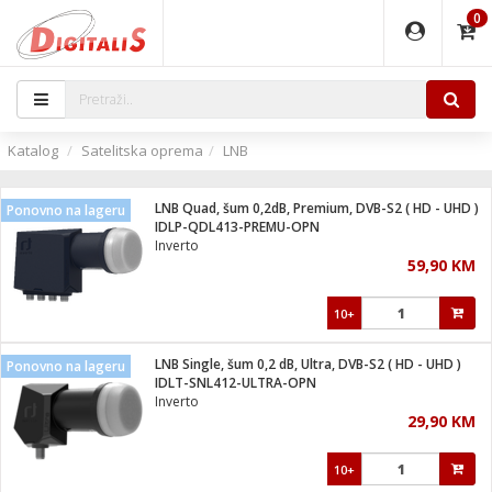
0
EĐAJI
PARATI
TI
IJA
i oprema
uređaji
ka
rane
i pribor
r - Analogija
Katalog
Satelitska oprema
LNB
 BULLET
čni)
i
G9 / G4
- DOME
LNB Quad, šum 0,2dB, Premium, DVB-S2 ( HD - UHD )
Ponovno na lageru
ževi
XVR
laptop
ijal
IDLP-QDL413-PREMU-OPN
lsku
tiljke
dzor
nari
Inverto
59,90 KM
a svjetla
r
deo
r - IP
je
essional
lati i pribor
10+
ere
ači
x
a grla
čnici
LNB Single, šum 0,2 dB, Ultra, DVB-S2 ( HD - UHD )
Ponovno na lageru
e
S2
jenje
IDLT-SNL412-ULTRA-OPN
Inverto
 C
ribor
li
29,90 KM
ndroid
blet ...
a IP kamere
e
zor- IP
10+
jeći