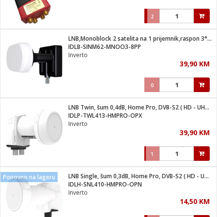
2
LNB,Monoblock 2 satelita na 1 prijemnik,raspon 3°,sum: 0.2dB
IDLB-SINM62-MNOO3-8PP
Inverto
39,90 KM
0
LNB Twin, šum 0,4dB, Home Pro, DVB-S2 ( HD - UHD )
IDLP-TWL413-HMPRO-OPX
Inverto
39,90 KM
1
LNB Single, šum 0,3dB, Home Pro, DVB-S2 ( HD - UHD )
Ponovno na lageru
IDLH-SNL410-HMPRO-OPN
Inverto
14,50 KM