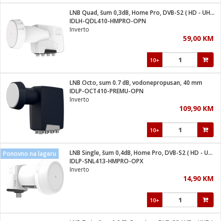
LNB Quad, šum 0,3dB, Home Pro, DVB-S2 ( HD - UHD )
 hrane
t
IDLH-QDL410-HMPRO-OPN
i
 dom
Inverto
lušalice
ji i oprema
59,00 KM
ki aparati
i
 stanice
10+
A-100
ik
 pohrana
aciju
je
LNB Octo, sum 0.7 dB, vodonepropusan, 40 mm
e
IDLP-OCT410-PREMU-OPN
glodare
e namjene
eđaje
 oprema
električne brave
Inverto
ije
odaci
109,90 KM
te
erije
etar
rtphone
i
10+
je mesa
e
e
i program
LNB Single, šum 0,4dB, Home Pro, DVB-S2 ( HD - UHD )
hone
Ponovno na lageru
trošni materijal
i zraka
IDLP-SNL413-HMPRO-OPX
anje
am
er
Inverto
prema
o kafu
let
ram
14,90 KM
l
oprema
spenzer
nderi
10+
 Čistači
čnice
ene
sat
kupatilo