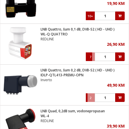
19,90 KM
i
10+
LNB Quattro, šum 0,1 dB, DVB-S2 ( HD - UHD )
WL-Q QUATTRO
REDLINE
26,90 KM
7
LNB Quattro, šum 0,2 dB, DVB-S2 ( HD - UHD )
IDLP-QTL413-PREMU-OPN
Inverto
49,90 KM
2
LNB Quad, 0,2dB sum, vodonepropusan
WL-4
REDLINE
39,90 KM