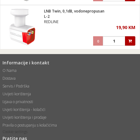
LNB Twin, 0,1dB, vodonepropusan
L-2
REDLINE
19,90 KM
0
Informacije i kontakt
O Nama
Dostava
Servis / Podrška
Uvijeti korištenja
Izjava o privatnosti
Uvjeti korištenja - kolačići
Uvijeti korištenja i prodaje
Pravila o postupanju s kolačićima
Cookie settings
Pratite nas