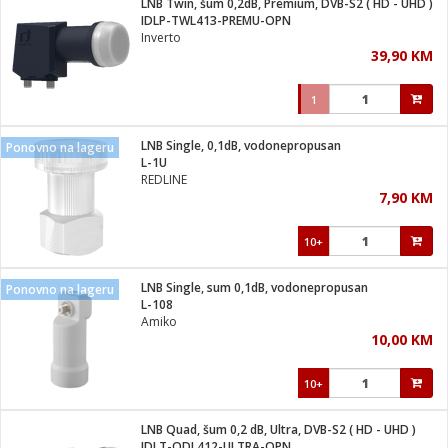
LNB Twin, šum 0,2dB, Premium, DVB-S2 ( HD - UHD )
 Smartphone
čvrsto gorivo
IDLP-TWL413-PREMU-OPN
iPhone
je
Inverto
39,90 KM
a
pretvaraći
če
pis
ice/ostalo
1
i
dodaci
na metar
/čistače
i
hinjski pribor
LNB Single, 0,1dB, vodonepropusan
Ponovno na lageru
L-1U
aći/pribor
REDLINE
i
7,90 KM
mari i kutije
taći/pribor
10+
je
Zabava
ika
/osigurači
LNB Single, sum 0,1dB, vodonepropusan
Ponovno na lageru
L-108
Amiko
 noževe
10,00 KM
a
e
Exterijer
witch
10+
itch 2
i/ Vitrine
LNB Quad, šum 0,2 dB, Ultra, DVB-S2 ( HD - UHD )
IDLT-QDL412-ULTRA-OPN