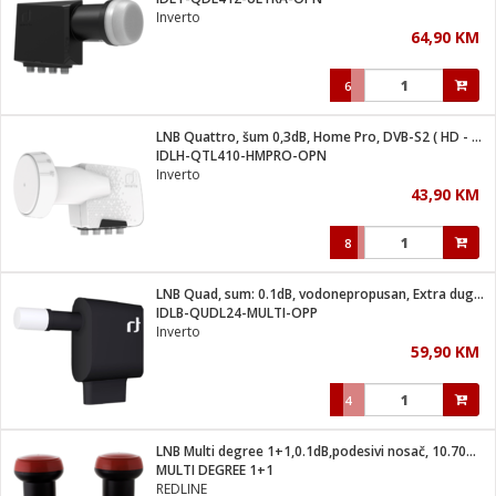
suđa
Inverto
64,90 KM
e
6
i
ja
LNB Quattro, šum 0,3dB, Home Pro, DVB-S2 ( HD - UHD )
IDLH-QTL410-HMPRO-OPN
Inverto
veša
43,90 KM
plažu
 veša
eša/Sušilica
8
/kamp tuš
bil
LNB Quad, sum: 0.1dB, vodonepropusan, Extra dugi vrat
IDLB-QUDL24-MULTI-OPP
Inverto
ga / Zdravlje
59,90 KM
4
i za kosu
za brijanje
LNB Multi degree 1+1,0.1dB,podesivi nosač, 10.70GHz-12.75GHz
MULTI DEGREE 1+1
REDLINE