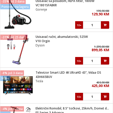
Usisavač sa posudom, HEPA filter, 1800W
-35% još 3 dana
 Smartphone
čvrsto gorivo
VC1801SFABKR
Ponovno na lageru
iPhone
je
Gorenje
199,90 KM
129,90 KM
a
pretvaraći
če
pis
ice/ostalo
10+
i
dodaci
na metar
/čistače
i
hinjski pribor
Usisavač ručni, akumulatorski, 525W
-31% još 25 dana
V10 Orgin
aći/pribor
Dyson
1.299,00 KM
i
899,05 KM
mari i kutije
taći/pribor
10+
je
Zabava
ika
/osigurači
Televizor Smart LED 4K UltraHD 43", Vidaa OS
-8% još 3 dana
43H665BUV
Novo
Tesla
 noževe
459,90 KM
425,00 KM
a
e
Exterijer
witch
10+
itch 2
i/ Vitrine
Električni Romobil, 8.5" točkovi, 25km/h, Domet do 30 km
-4% još 9 dana
ES Series 3 Advance