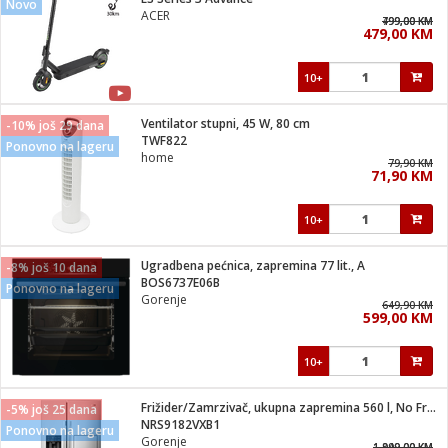
Novo
suđa
ACER
799,00 KM
499,00 KM
479,00 KM
e
10+
i
ja
Ventilator stupni, 45 W, 80 cm
-10% još 29 dana
TWF822
Ponovno na lageru
home
veša
79,90 KM
71,90 KM
plažu
 veša
eša/Sušilica
10+
/kamp tuš
bil
Ugradbena pećnica, zapremina 77 lit., A
-8% još 10 dana
BOS6737E06B
Ponovno na lageru
Gorenje
649,90 KM
ga / Zdravlje
599,00 KM
10+
i za kosu
za brijanje
Frižider/Zamrzivač, ukupna zapremina 560 l, No Frost Plus
-5% još 25 dana
NRS9182VXB1
Ponovno na lageru
Gorenje
1.949,00 KM
1.899,00 KM