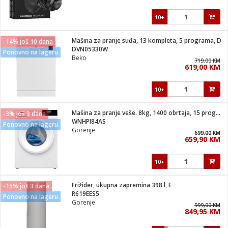
10+
Mašina za pranje suđa, 13 kompleta, 5 programa, D
-14% još 10 dana
DVN05330W
Ponovno na lageru
Beko
719,00 KM
619,00 KM
10+
Mašina za pranje veše. 8kg, 1400 obrtaja, 15 programa
-3% još 3 dana
WNHPI84AS
Ponovno na lageru
Gorenje
699,00 KM
679,00 KM
659,90 KM
10+
Frižider, ukupna zapremina 398 l, E
-15% još 3 dana
R619EES5
Ponovno na lageru
Gorenje
999,00 KM
849,95 KM