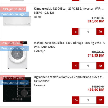
Klima uređaj, 12000Btu, -20°C, R32, Inverter, WiFi, A+++/A++
-10% još 10 dana
BEEPG 125/126
Ponovno na lageru
Beko
899,00 KM
810,00 KM
8
Mašina za veš/sušilica, 1400 obrtaja , 8/5 kg veša, A
-6% još 3 dana
W3D2A854ADS
Ponovno na lageru
Gorenje
799,00 KM
749,95 KM
9
Ugradbena staklokeramička kombinirana ploča za kuhanje,3000W
-9% još 10 dana
GCE691BSC
Ponovno na lageru
Gorenje
549,90 KM
499,90 KM
10+