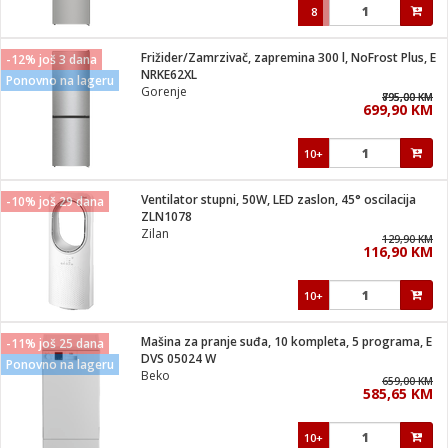
8
Frižider/Zamrzivač, zapremina 300 l, NoFrost Plus, E
-12% još 3 dana
NRKE62XL
Ponovno na lageru
Gorenje
895,00 KM
795,00 KM
699,90 KM
10+
Ventilator stupni, 50W, LED zaslon, 45° oscilacija
-10% još 29 dana
ZLN1078
Zilan
129,90 KM
116,90 KM
10+
Mašina za pranje suđa, 10 kompleta, 5 programa, E
-11% još 25 dana
DVS 05024 W
Ponovno na lageru
Beko
659,00 KM
585,65 KM
10+