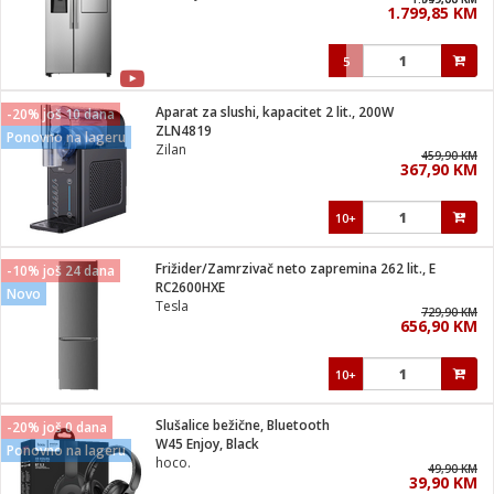
1.799,85 KM
i
5
Aparat za slushi, kapacitet 2 lit., 200W
-20% još 10 dana
ZLN4819
Ponovno na lageru
Zilan
459,90 KM
367,90 KM
10+
Frižider/Zamrzivač neto zapremina 262 lit., E
-10% još 24 dana
RC2600HXE
Novo
Tesla
729,90 KM
656,90 KM
10+
Slušalice bežične, Bluetooth
-20% još 0 dana
W45 Enjoy, Black
Ponovno na lageru
hoco.
49,90 KM
39,90 KM