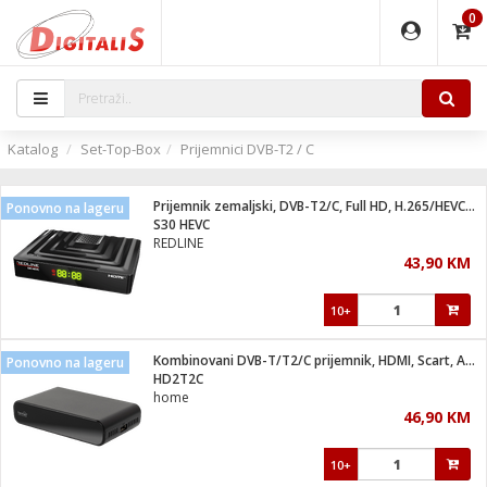
0
EĐAJI
PARATI
TI
IJA
i oprema
uređaji
ka
rane
i pribor
r - Analogija
Katalog
Set-Top-Box
Prijemnici DVB-T2 / C
 BULLET
čni)
i
G9 / G4
- DOME
Prijemnik zemaljski, DVB-T2/C, Full HD, H.265/HEVC, WiFi
Ponovno na lageru
ževi
XVR
laptop
ijal
S30 HEVC
lsku
tiljke
dzor
nari
REDLINE
43,90 KM
a svjetla
r
deo
r - IP
je
essional
lati i pribor
10+
ere
ači
x
a grla
čnici
Kombinovani DVB-T/T2/C prijemnik, HDMI, Scart, AUX, USB
Ponovno na lageru
e
S2
jenje
HD2T2C
home
 C
ribor
li
46,90 KM
ndroid
blet ...
a IP kamere
e
zor- IP
10+
jeći