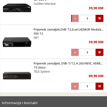
suđa
Golden Interstar
39,90 KM
e
1
i
ja
Prijemnik zemaljski,DVB-T2,Scart,HDMI,RF Modulator, displey
500 T2
NET
veša
39,90 KM
plažu
 veša
eša/Sušilica
0
/kamp tuš
bil
Prijemnik zemaljski, DVB-T/T2, H.265/HEVC, HDMI,Scart
TS Unico
TELE System
ga / Zdravlje
69,90 KM
0
i za kosu
za brijanje
Informacije i kontakt