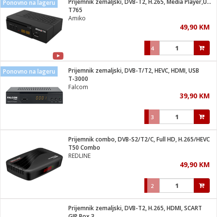
Prijemnik zemaljski, DVB-T2, H.265, Media Player,USB
Ponovno na lageru
 Smartphone
čvrsto gorivo
T765
iPhone
je
Amiko
49,90 KM
a
pretvaraći
če
pis
ice/ostalo
4
i
dodaci
na metar
/čistače
i
hinjski pribor
Prijemnik zemaljski, DVB-T/T2, HEVC, HDMI, USB
Ponovno na lageru
T-3000
aći/pribor
Falcom
i
39,90 KM
mari i kutije
taći/pribor
3
je
Zabava
ika
/osigurači
Prijemnik combo, DVB-S2/T2/C, Full HD, H.265/HEVC
T50 Combo
REDLINE
 noževe
49,90 KM
a
e
Exterijer
witch
2
itch 2
i/ Vitrine
Prijemnik zemaljski, DVB-T2, H.265, HDMI, SCART
GIP Box 3