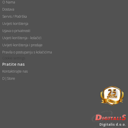
O Nama
i
Dostava
Servis / Podrška
Uvijeti korištenja
Izjava o privatnosti
Uvjeti korištenja - kolačići
Uvijeti korištenja i prodaje
Pravila o postupanju s kolačićima
Cookie settings
Pratite nas
Kontaktirajte nas
D|Store
Digitalis d.o.o.