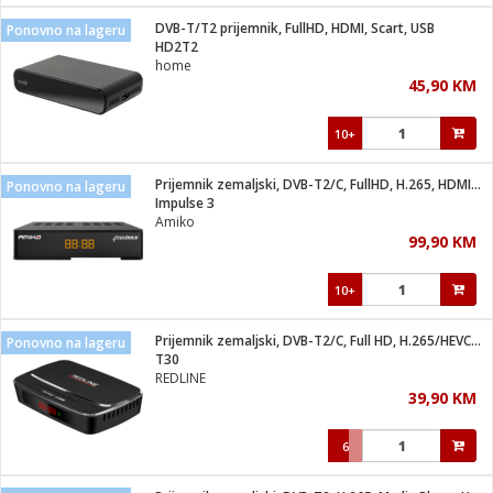
DVB-T/T2 prijemnik, FullHD, HDMI, Scart, USB
Ponovno na lageru
 hrane
t
HD2T2
i
 dom
home
lušalice
ji i oprema
45,90 KM
ki aparati
i
 stanice
10+
A-100
ik
 pohrana
aciju
je
Prijemnik zemaljski, DVB-T2/C, FullHD, H.265, HDMI, USB
Ponovno na lageru
e
Impulse 3
glodare
e namjene
eđaje
 oprema
električne brave
Amiko
ije
odaci
99,90 KM
te
erije
etar
rtphone
i
10+
je mesa
e
e
i program
Prijemnik zemaljski, DVB-T2/C, Full HD, H.265/HEVC, Scart
hone
Ponovno na lageru
trošni materijal
i zraka
T30
anje
am
er
REDLINE
prema
o kafu
let
ram
39,90 KM
l
oprema
spenzer
nderi
6
 Čistači
čnice
ene
sat
kupatilo