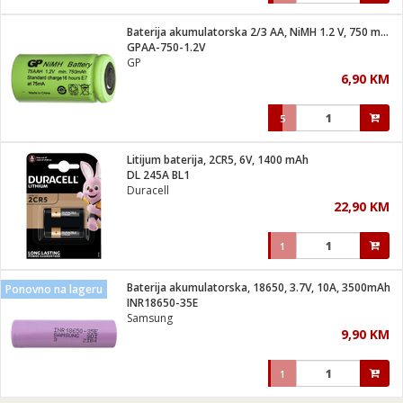
Baterija akumulatorska 2/3 AA, NiMH 1.2 V, 750 mAh
GPAA-750-1.2V
GP
6,90 KM
5
Litijum baterija, 2CR5, 6V, 1400 mAh
DL 245A BL1
Duracell
22,90 KM
1
Baterija akumulatorska, 18650, 3.7V, 10A, 3500mAh
Ponovno na lageru
INR18650-35E
Samsung
9,90 KM
1