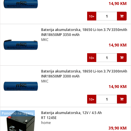
14,90 KM
i
10+
Baterija akumulatorska, 18650 Li-Ion 3.7V 3350mAh
INR18650MP 3350 mAh
MKC
14,90 KM
10+
Baterija akumulatorska, 18650 Li-Ion 3.7V 3300mAh
INR18650MP 3300 mAh
MKC
14,90 KM
10+
Baterija akumulatorska, 12V / 4.5 Ah
Ponovno na lageru
RT 1245E
home
39,90 KM