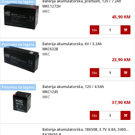
Baterija akumulatorska, premium, 12V / 7.2Ah
Ponovno na lageru
 Smartphone
čvrsto gorivo
MKC1272H
iPhone
je
MKC
45,90 KM
a
pretvaraći
če
pis
ice/ostalo
10+
i
dodaci
na metar
/čistače
i
hinjski pribor
Baterija akumulatorska, 6V / 3.2Ah
Ponovno na lageru
MKC632B
aći/pribor
MKC
i
23,90 KM
mari i kutije
taći/pribor
10+
je
Zabava
ika
/osigurači
Baterija akumulatorska, 12V / 4.5Ah
Ponovno na lageru
MKC1245
MKC
 noževe
37,90 KM
a
e
Exterijer
witch
10+
itch 2
i/ Vitrine
Baterija akumulatorska, 18650B, 3.7V, 6.8A, 3400mAh
PA18650-B