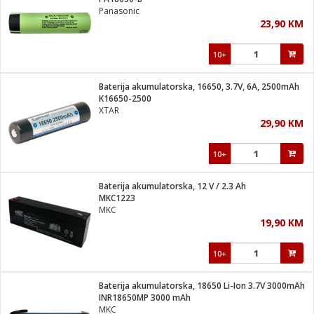
suđa
Panasonic
23,90 KM
e
10+
i
ja
Baterija akumulatorska, 16650, 3.7V, 6A, 2500mAh
K16650-2500
XTAR
veša
29,90 KM
plažu
 veša
eša/Sušilica
10+
/kamp tuš
bil
Baterija akumulatorska, 12 V / 2.3 Ah
MKC1223
MKC
ga / Zdravlje
19,90 KM
10+
i za kosu
za brijanje
Baterija akumulatorska, 18650 Li-Ion 3.7V 3000mAh
INR18650MP 3000 mAh
MKC