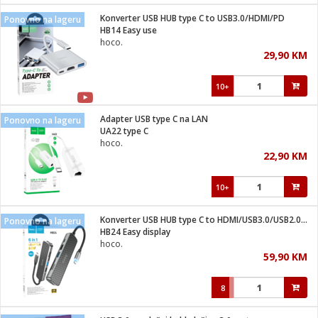
Konverter USB HUB type C to USB3.0/HDMI/PD
Ponovno na lageru
 hrane
t
HB14 Easy use
i
 dom
hoco.
lušalice
ji i oprema
29,90 KM
ki aparati
i
 stanice
10+
A-100
ik
 pohrana
aciju
je
Adapter USB type C na LAN
Ponovno na lageru
e
UA22 type C
glodare
e namjene
eđaje
 oprema
električne brave
hoco.
ije
odaci
22,90 KM
te
erije
etar
rtphone
i
10+
je mesa
e
e
i program
Konverter USB HUB type C to HDMI/USB3.0/USB2.0/SD/ TF/PD
hone
Ponovno na lageru
trošni materijal
i zraka
HB24 Easy display
anje
am
er
hoco.
prema
o kafu
let
ram
59,90 KM
l
oprema
spenzer
nderi
8
 Čistači
čnice
ene
sat
kupatilo