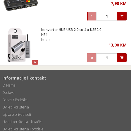
7,90 KM
i
1
Konverter HUB USB 2.0 to 4 x USB2.0
HB1
hoco.
13,90 KM
0
Informacije i kontakt
O Nama
Dostava
Servis / Podrška
Uvijeti korištenja
Izjava o privatnosti
Uvjeti korištenja - kolačići
Uvijeti korištenja i prodaje