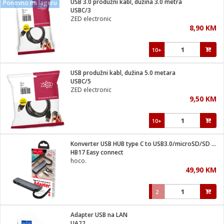
USB 3.0 produžni kabl, dužina 3.0 metra
Ponovno na lageru
 Smartphone
čvrsto gorivo
USBC/3
iPhone
je
ZED electronic
8,90 KM
a
pretvaraći
če
pis
ice/ostalo
10+
i
dodaci
na metar
/čistače
i
hinjski pribor
USB produžni kabl, dužina 5.0 metara
USBC/5
aći/pribor
ZED electronic
i
9,50 KM
mari i kutije
taći/pribor
10+
je
Zabava
ika
/osigurači
Konverter USB HUB type C to USB3.0/microSD/SD čitač
HB17 Easy connect
hoco.
 noževe
49,90 KM
a
e
Exterijer
witch
2
itch 2
i/ Vitrine
Adapter USB na LAN
UA22