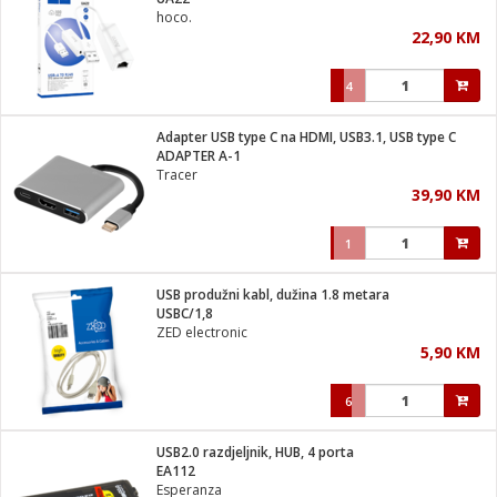
suđa
hoco.
22,90 KM
e
4
i
ja
Adapter USB type C na HDMI, USB3.1, USB type C
ADAPTER A-1
Tracer
veša
39,90 KM
plažu
 veša
eša/Sušilica
1
/kamp tuš
bil
USB produžni kabl, dužina 1.8 metara
USBC/1,8
ZED electronic
ga / Zdravlje
5,90 KM
6
i za kosu
za brijanje
USB2.0 razdjeljnik, HUB, 4 porta
EA112
Esperanza