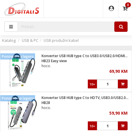
0
EĐAJI
PARATI
TI
IJA
i oprema
uređaji
ka
rane
i pribor
r - Analogija
Katalog
USB & PC
USB produžni kabel
 BULLET
čni)
i
G9 / G4
- DOME
Konverter USB HUB type C to USB3.0/USB2.0/HDMI/RJ45/PD
Ponovno na lageru
ževi
XVR
laptop
ijal
HB23 Easy view
lsku
tiljke
dzor
nari
hoco.
69,90 KM
a svjetla
r
deo
r - IP
je
essional
lati i pribor
10+
ere
ači
x
a grla
čnici
Konverter USB HUB type C to HDTV, USB3.0/USB2.0/PD/HDMI
Ponovno na lageru
e
S2
jenje
HB28
hoco.
 C
ribor
li
59,90 KM
ndroid
blet ...
a IP kamere
e
zor- IP
10+
jeći