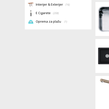
Interijer & Exterijer
(16)
E Cigarete
(208)
Oprema za plažu
(1)