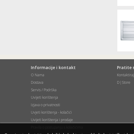
Informacije i kontakt
Pratite 
O Nama
Kontaktira
Dostava
D|Store
Servis / Podrška
Uvijeti korištenja
Izjava o privatnosti
Uvjeti korištenja - kolačići
Uvijeti korištenja i prodaje
Pravila o postupanju s kolačićima
Cookie settings