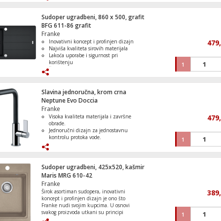
ergonomije. Sve slavine Franke izrađene
su od materijala koji ne utječu na osobine
i kvalitetu vode što je temeljna vrijednost
Sudoper ugradbeni, 860 x 500, grafit
za sigurnu i zdravu prehranu. Urban
BFG 611-86 grafit
Dekorativna LED rasvjeta, stablo za Hall
Doccia slavina, materijal i boja kašmir, tip
Franke
sa šišmišima
slavine jednoručna slavina sa
Inovativni koncept i profinjen dizajn
479
jednostrukim mlazom, uložak sa
Najviša kvaliteta sirovih materijala
keramičkim diskovima, fleksibilne cijevi
Lakoća uporabe i sigurnost pri
od nehrđajućeg čelika, baza Ø 50mm,
korištenju
rotacija cijevi 150°
1
Štednja vodne energije i zaštita okoliša
Ugradnja standardna
Tava 24 cm, Simply Clean
Slavina jednoručna, krom crna
Neptune Evo Doccia
Franke
Visoka kvaliteta materijala i završne
479
obrade.
Solarna vrtna LED lampa, staklo/plastika,
Jednoručni dizajn za jednostavnu
mAh
kontrolu protoka vode.
1
Mlaznica sa jednostrukim mlazom i
keramički diskovi.
Fleksibilnost i jednostavnost uporabe.
Ne utječe na kvalitetu vode.
Sudoper ugradbeni, 425x520, kašmir
Maris MRG 610-42
Slavina, mixer, kuhinjska
Franke
Širok asortiman sudopera, inovativni
389
koncept i profinjen dizajn je ono što
Franke nudi svojim kupcima. U osnovi
svakog proizvoda utkani su principi
1
Franke filozofije: najviša kvaliteta sirovih