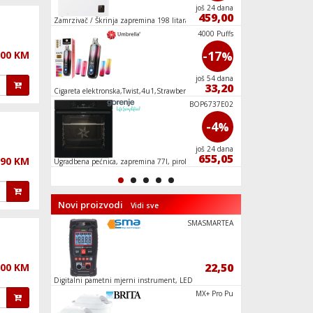
još 9 dana
još 24 dana
139,90
459,00
Zamrzivač / Škrinja zapremina 198 litara, E
Ugradbena mašina za
programa, D
4000 Puffs
4000 Puffs
-17
-17
,00 KM
%
%
još 54 dana
još 54 dana
33,20
33,20
y
Cigareta elektronska,Twist,4u1,Strawberry
Set za uređivanje no
Watermelon,20mg
WNS114A3TW
BOP6737E02
-15
-4
%
%
još 9 dana
još 24 dana
1.189,00
655,05
,90 KM
WiFi,
Ugradbena pećnica, zapremina 77l, piroliza, A
Ugradbeni frižider/
l, E
Novi proizvodi
Vidi sve
MX 720
SMASMARTEA
4,90
22,50
,00 KM
 mAh
Digitalni pametni mjerni instrument, LED
Dekorativna rasveta,
ekran
HTT 40
MX+ Pro Pu