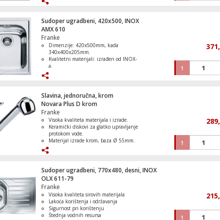
materijala, lakoća uporabe i sigurnost pri
korištenju, štednja vodne energije i
zaštita okoliša. Ugradbeni sudoper,
Sudoper ugradbeni, 420x500, INOX
dimenzije 425 x 520 mm, dimenzije kade
AMX 610
345 x 390 x 195 mm, ugradni otvor 405 x
Franke
Tava, 24 cm, Unlimited
500 mm, ormarić za ugradnju 50 cm,
Dimenzije: 420x500mm, kada
371
ugradnja standardna
340x400x205mm.
Kvalitetni materijali: izrađen od INOX-
a.
1
Franke filozofija: sigurnost, štednja
energije i okoliša.
Ugradbeni dizajn: ušteda prostora u
Kompresor, pametni, sa svjetlom, 3 bar, 4
kuhinji.
Slavina, jednoručna, krom
mAh
Estetski i praktičan: moderan i velika
Novara Plus D krom
površina kade.
Franke
Visoka kvaliteta materijala i izrade.
289
Keramički diskovi za glatko upravljanje
protokom vode.
Aku kosilica, 18 V / 4000 mAh
Materijal izrade krom, baza Ø 55mm.
1
Jednoručna mješalica s rotacijom od
110°.
Ne utječe na osobine i kvalitetu vode.
Sudoper ugradbeni, 770x480, desni, INOX
OLX 611-79
Franke
Sat sa alarmom, Nintendo Sound Clock A
Visoka kvaliteta sirovih materijala
215
Lakoća korištenja i održavanja
Sigurnost pri korištenju
Štednja vodnih resursa
1