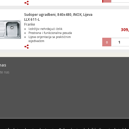
Ekološki prihvatljiv dizajn
Kompresor, prijenosni, digitalni prikaz, 
Sudoper ugradbeni, 840x480, INOX, Lijeva
mAh
LLX 611-L
Franke
Izdržljiv nehrđajući čelik
309
Prostrana i funkcionalna posuda
Lijeva orijentacija sa praktičnim
ocjeđivačem
0
Moderan dizajn koji se lako uklapa u
svaku kuhinju
Jednostavna ugradnja
nas
jte nas