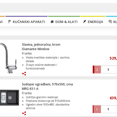
VI
KUĆANSKI APARATI
DOM & ALATI
ENERGIJA
KL
Slavina, jednoručna, krom
Diamante Window
Franke
Visoka kvaliteta materijala i završna
529
obrada
Dizajn snažne osobnosti i
funkcionalnosti
2
Mašina za veš/sušilica, 1400 obrtaja, 8/5
Materijali koji ne utječu na kvalitetu
veša, D
vode
Jednoručna mješalica s keramičkim
uloškom
Sudoper ugradbeni, 970x500, crna
Rotacija cijevi od 360° i stabilna baza.
MRG 651-A
Franke
Izdržljiv granitni materijal
639
Frižider/Zamrzivač brutto zapremina 320 
Prostrane dimenzije od 970x500mm
NoFrost Plus
Ugradni otvor 950x480, standardna
veličina
1
Otpornost na ogrebotine i visoke
temperature