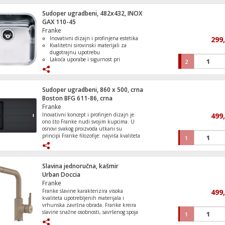
Moderna i elegantna crna boja
Sudoper ugradbeni, 482x432, INOX
Sokovnik, snaga motora 800W, 2 brzine
GAX 110-45
Franke
Inovativni dizajn i profinjena estetika
299
Kvalitetni sirovinski materijali za
dugotrajnu upotrebu
Lakoća uporabe i sigurnost pri
2
Cigareta elektronska,Twist,4u1,Strawberr
korištenju
Watermelon,20mg
Štednja vodne energije i zaštita okoliša
Dimenzije 482 x 432mm, ugradnja
ispod radne ploče
Sudoper ugradbeni, 860 x 500, crna
Boston BFG 611-86, crna
Franke
Inovativni koncept i profinjen dizajn je
499
Mašina za veš, 1400 obrtaja, 11 kg veša, 
ono što Franke nudi svojim kupcima. U
A
osnovi svakog proizvoda utkani su
principi Franke filozofije: najviša kvaliteta
1
sirovih materijala, lakoća uporabe i
sigurnost pri korištenju, štednja vodne
energije i zaštita okoliša. Ugradbeni
sudoper, granitni, dimenzije 860 x 500
Slavina jednoručna, kašmir
mm, dimenzije kade 340 x 420 x 200
Urban Doccia
mm, ugradni otvor 840 x 480 mm,
Franke
ormarić za ugradnju 45cm, ugradnja
Franke slavine karakterizira visoka
499
standardna
kvaliteta upotrebljenih materijala i
Solarna vrtna LED lampa, plastična, 200
vrhunska završna obrada. Franke kreira
slavine snažne osobnosti, savršenog spoja
1
dizajna i funkcionalnosti, stila i