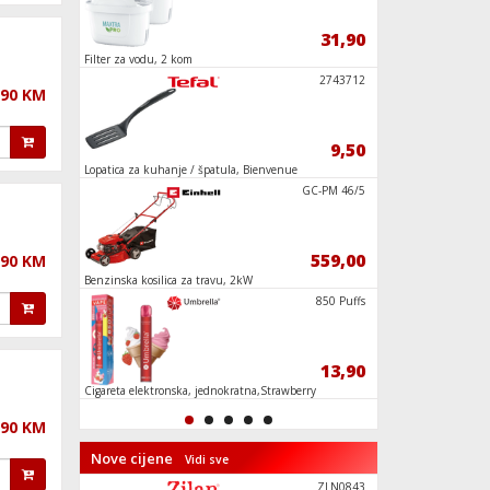
28,50
31,90
oween
Filter za vodu, 2 kom
Pinceta, 150 mm, 2k
kutom od 45°,
B5670453
2743712
,90 KM
35,90
9,50
Lopatica za kuhanje / špatula, Bienvenue
Česma za brzo zagrij
MX 623
GC-PM 46/5
16,90
559,00
,90 KM
 600
Benzinska kosilica za travu, 2kW
Mješač za boju, ljepi
ZLN7819
850 Puffs
37,90
13,90
Cigareta elektronska, jednokratna,Strawberry
Dekorativna LED rasv
Ice Cream 20mg
,90 KM
Nove cijene
Vidi sve
G2550472
ZLN0843