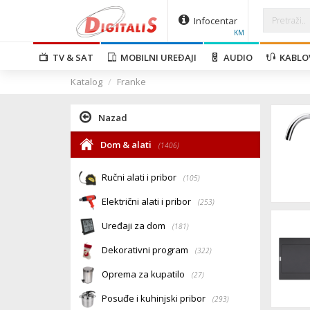
Infocentar
KM
TV & SAT
MOBILNI UREĐAJI
AUDIO
KABLO
Katalog
Franke
Nazad
Dom & alati
(1406)
Ručni alati i pribor
(105)
Električni alati i pribor
(253)
Uređaji za dom
(181)
Dekorativni program
(322)
Oprema za kupatilo
(27)
Posuđe i kuhinjski pribor
(293)