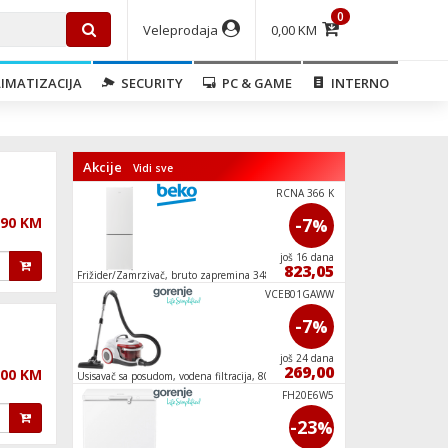
0
Veleprodaja
0,00 KM
IMATIZACIJA
SECURITY
PC & GAME
INTERNO
Akcije
Vidi sve
WD2PA854AD
RCNA 366 K
,90 KM
-7
-7
%
%
još 24 dana
još 16 dana
699,85
823,05
 kg
Frižider/Zamrzivač, bruto zapremina 348 l,
Frižider/Zamrzivač,
NeoFrost, F
No Frost Plus, E
NRK6191PW4
VCEB01GAWW
-10
-7
%
%
još 5 dana
još 24 dana
809,10
269,00
,00 KM
l,
Usisavač sa posudom, vodena filtracija, 800 W,
Mašina za veš, 1400 o
GFORCEAQUA
JC805EII
FH20E6W5
-7
-23
%
%