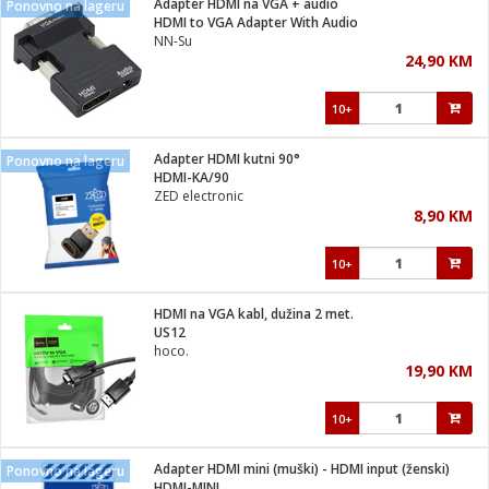
Adapter HDMI na VGA + audio
Ponovno na lageru
 Smartphone
čvrsto gorivo
HDMI to VGA Adapter With Audio
iPhone
je
NN-Su
24,90 KM
a
pretvaraći
če
pis
ice/ostalo
10+
i
dodaci
na metar
/čistače
i
hinjski pribor
Adapter HDMI kutni 90°
Ponovno na lageru
HDMI-KA/90
aći/pribor
ZED electronic
i
8,90 KM
mari i kutije
taći/pribor
10+
je
Zabava
ika
/osigurači
HDMI na VGA kabl, dužina 2 met.
US12
hoco.
 noževe
19,90 KM
a
e
Exterijer
witch
10+
itch 2
i/ Vitrine
Adapter HDMI mini (muški) - HDMI input (ženski)
Ponovno na lageru
HDMI-MINI