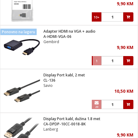
9,90 KM
i
10+
Adapter HDMI na VGA + audio
Ponovno na lageru
A-HDMI-VGA-06
Gembird
9,90 KM
1
Display Port kabl, 2 met
CL-136
Savio
10,50 KM
20
Display Port kabl, dužina 1.8 met
CA-DPDP-10CC-0018-BK
Lanberg
9,90 KM