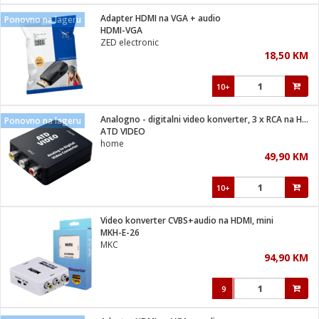
Adapter HDMI na VGA + audio
Ponovno na lageru
 hrane
t
HDMI-VGA
i
 dom
ZED electronic
lušalice
ji i oprema
18,50 KM
ki aparati
i
 stanice
10+
A-100
ik
 pohrana
aciju
je
Analogno - digitalni video konverter, 3 x RCA na HDMI
Ponovno na lageru
e
ATD VIDEO
glodare
e namjene
eđaje
 oprema
električne brave
home
ije
odaci
49,90 KM
te
erije
etar
rtphone
i
10+
je mesa
e
e
i program
Video konverter CVBS+audio na HDMI, mini
hone
trošni materijal
i zraka
MKH-E-26
anje
am
er
MKC
prema
o kafu
let
ram
94,90 KM
l
oprema
spenzer
nderi
9
 Čistači
čnice
ene
sat
kupatilo