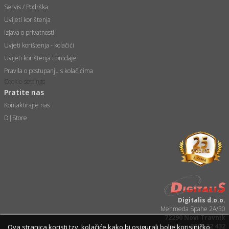
Servis / Podrška
Uvijeti korištenja
Izjava o privatnosti
Uvjeti korištenja - kolačići
Uvijeti korištenja i prodaje
Pravila o postupanju s kolačićima
Cookie settings
Pratite nas
Kontaktirajte nas
D|Store
Digitalis d.o.o.
Mehmeda Spahe 2A/30
72290 Novi Travnik
Telefon:
0800 22 432
Ova stranica koristi tzv. kolačiće kako bi osigurali bolje korisiničko