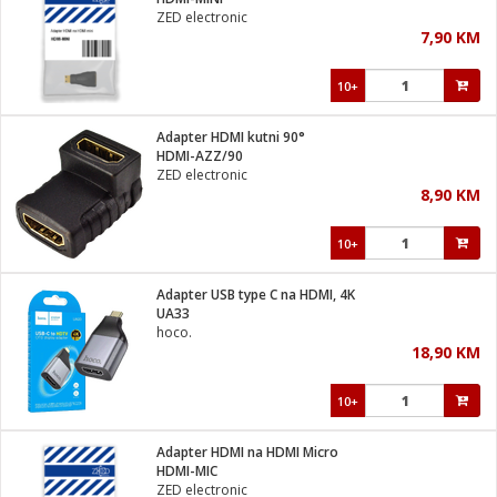
suđa
ZED electronic
7,90 KM
e
10+
i
ja
Adapter HDMI kutni 90°
HDMI-AZZ/90
ZED electronic
veša
8,90 KM
plažu
 veša
eša/Sušilica
10+
/kamp tuš
bil
Adapter USB type C na HDMI, 4K
UA33
hoco.
ga / Zdravlje
18,90 KM
10+
i za kosu
za brijanje
Adapter HDMI na HDMI Micro
HDMI-MIC
ZED electronic