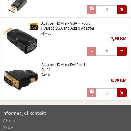
30
Adapter HDMI na VGA + audio
HDMI to VGA and Audio Adapter
NN-Su
7,90 KM
0
Adapter HDMI na DVI 24+1
CL-21
Savio
8,90 KM
27
Informacije i kontakt
O Nama
Dostava