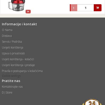
1
Informacije i kontakt
O Nama
Dostava
Servis / Podrška
Uvijeti korištenja
Izjava o privatnosti
Uvjeti korištenja - kolačići
Uvijeti korištenja i prodaje
Pravila o postupanju s kolačićima
Cookie settings
Pratite nas
Kontaktirajte nas
D|Store