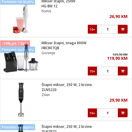
Mikser štapni, 250W
Ponovno na lageru
 Smartphone
čvrsto gorivo
HG BM 12
iPhone
je
home
26,90 KM
a
pretvaraći
če
pis
ice/ostalo
10+
i
dodaci
na metar
/čistače
i
hinjski pribor
Mikser štapni, snaga 800W
-14% još 7 dana
HBC807QB
Ponovno na lageru
aći/pribor
Gorenje
139,90 KM
i
119,90 KM
mari i kutije
taći/pribor
10+
je
Zabava
ika
/osigurači
Štapni mikser, 250 W, 2 brzine
ZLN5220
Zilan
 noževe
29,90 KM
a
e
Exterijer
witch
10+
itch 2
i/ Vitrine
Štapni mikser, 250 W, 2 brzine
Ponovno na lageru
ZLN7972