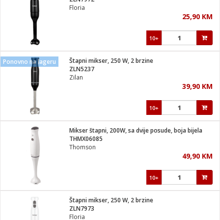
suđa
Floria
25,90 KM
e
10+
i
ja
Štapni mikser, 250 W, 2 brzine
Ponovno na lageru
ZLN5237
Zilan
veša
39,90 KM
plažu
 veša
eša/Sušilica
10+
/kamp tuš
bil
Mikser štapni, 200W, sa dvije posude, boja bijela
THMX06085
Thomson
ga / Zdravlje
49,90 KM
10+
i za kosu
za brijanje
Štapni mikser, 250 W, 2 brzine
ZLN7973
Floria