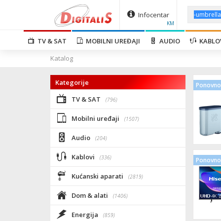
Infocentar
KM
TV & SAT
MOBILNI UREĐAJI
AUDIO
KABLO
Katalog
Kategorije
Ponovno 
TV & SAT
(796)
Mobilni uređaji
(1507)
Audio
(204)
Kablovi
(336)
Ponovno 
Kućanski aparati
(2819)
Dom & alati
(1406)
Energija
(859)