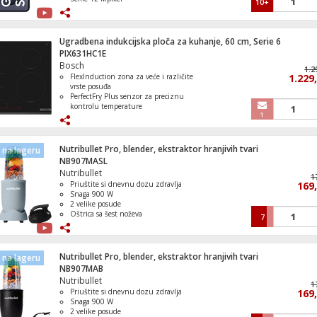
10+
Baterija Li-Ion 4300 mAh, funkcija
brzo punjenje 25 W
IP68 vodootporan ( 1.5 met. do 30
min. )
Ugradbena indukcijska ploča za kuhanje, 60 cm, Serie 6
Operativni sistem Android 16, One UI
PIX631HC1E
8.5
Bosch
1.2
FlexInduction zona za veće i različite
1.229
vrste posuđa
PerfectFry Plus senzor za preciznu
kontrolu temperature
1
DirectSelect MultiTouch upravljanje s
17 nivoa snage
Home Connect i Smart Hood
Automatic povezivanje s napom
Nutribullet Pro, blender, ekstraktor hranjivih tvari
na lageru
PowerBoost funkcija za izuzetno brzo
NB907MASL
zagrijavanje
Nutribullet
1
Priuštite si dnevnu dozu zdravlja
169
Snaga 900 W
2 velike posude
Oštrica sa šest noževa
7
Osigurava savršenu ekstrakciju
Nutribullet Pro, blender, ekstraktor hranjivih tvari
na lageru
NB907MAB
Nutribullet
1
Priuštite si dnevnu dozu zdravlja
169
Snaga 900 W
2 velike posude