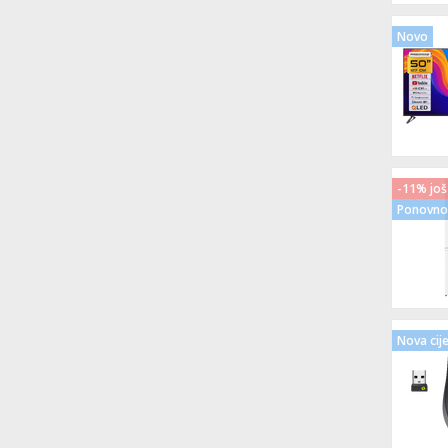
Novo
-11% još
Ponovno 
Nova cij