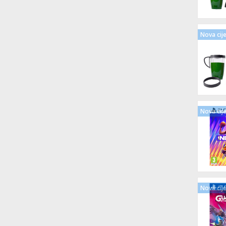
Nova cij
Nova cij
Nova cij