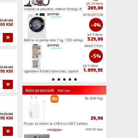
još 23 dana
još 24 dana
249,00
269,00
Usisavač sa posudom, vodena filtracija, 800 W,
Ugradbeni frižider, z
GFORCEAQUA
YT M08 71
W1NGPI72SB
49,00 KM
-6
-4
,00 KM
%
%
još 24 dana
još 9 dana
751,05
529,00
m
Mašina za pranje veša 7 kg, 1200 obrtaja,
Ugradbena mašina za
SLIM, B
programa, E
DVS 05024
NRKI517E41
-11
-5
%
%
još 24 dana
još 9 dana
99,90 KM
585,65
1.099,95
,90 KM
Ugradbeni frižider/zamrzivač, zapremina 252
Sokovnik, snaga mot
l, E
Novi proizvodi
Vidi sve
RC3100HE
Mi 45W Hyp
99,90 KM
689,90
39,90
,90 KM
 315
Punjač za Xiaomi sa USB-A to USB-C kablom,
Televizor Smart QL
brzi, 45W
50", Google TV
RH2901HE
VDP-IR Sma