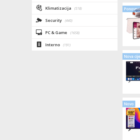
Klimatizacija
(518)
Ponovno 
Security
(440)
PC & Game
(1658)
Interno
(191)
Nova cij
Novo