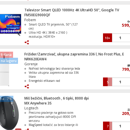
Refresh Rate 1000Hz
Operativni sistem Google TV
Televizor Smart QLED 1000Hz 4K UltraHD 50", Google TV
FM50EG9000QF
Zamrzivač / Škrinja zapremina 287 litara
Fobem
6
Smart QLED TV prijemnik, 50" (127
599
cm)
Ultra HD 4K ( 3840 x 2160 )
rezolucija, HDR10+
10+
DVB S/S2/C/T/T2 tuner, H265 HEVC
Refresh Rate 1000Hz
Zamrzivač ladičar, zapremina 238 lit., N
Operativni sistem Google TV
Frost, E
Frižider/Zamrzivač, ukupna zapremina 336 l, No Frost Plus, E
 9 dana
NRK620EAW4
na lageru
Gorenje
9
8
NoFrost tehnologija bez stvaranja leda
799
Velika ukupna zapremina od cca 336
Zamrzivač / Škrinja zapremina 198 litara
litara
Energetski efikasan rad
5
Tih rad od približno 39 dB
Promjenjiv smjer otvaranja vrata za
lakšu prilagodbu prostoru
Miš bežični, Bluetooth , 6 tipki, 8000 dpi
ena -7%
MX Anywhere 3S
Štednjak 4 staklokeramičke ringle, pećni
Logitech
lit., 60cm, A
2
Precizno praćenje na gotovo svim
209
površinama zahvaljujući 8000 DPI
senzoru
MagSpeed kotačić za brzo listanje ili
7
precizno pomicanje kroz sadržaj