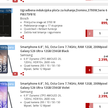
Tihi klikovi – idealno za rad u
zajedničkim prostorima
Dugotrajna baterija i USB-C punjenje
Ugradbena indukcijska ploča za kuhanje,Domino,3700W,Serie 6
ena -10%
– do 70 dana rada na jedno punjenje
PIB375FB1E
Bežična fleksibilnost – prebacivanje
Bosch
Igra PlayStaion 4:Horizon - Forbidden We
između do tri uređaja i višestruka OS
9
Priključna snaga od 3700 W
899
Standard Edition
podrška
Podešavanje snage u 17 stupnjeva
QuickStart i ReStart funkcije
Zaštita kod brisanja i sigurnosno
2
isključivanje
Dječija sigurnosna brava i indikator
uključivanja
Igra PlayStation 4: The Quarry
Smartphone 6.8", 5G, Octa Core 7.74GHz, RAM 12GB, 200Mpixel
na lageru
Galaxy S26 Ultra 12GB/256GB Black
Samsung
2.4
6.9" Dynamic LTPO AMOLED 2X,
2.399
120Hz, HDR10+, 2600 nits
Quad kamera 200 / 10 / 50 / 50
Mašina za veš /sušilica, 1400 obrtaja, 8/5
Mpixel, Selfie 12 Mpixel
8
Serie 4
Baterija Li-Ion 5000 mAh, funkcija
brzo punjenje 60 W
IP68 vodootporan ( 1.5 met. do 30
min. )
Smartphone 6.8", 5G, Octa Core 7.74GHz, RAM 12GB, 200Mpixel
na lageru
Operativni sistem Android 16, One UI
Galaxy S26 Ultra 12GB/256GB Violet
8.5
Samsung
Mikser sa posudom, 450W, 5 brzina, Erg
2.4
6.9" Dynamic LTPO AMOLED 2X,
2.399
120Hz, HDR10+, 2600 nits
Quad kamera 200 / 10 / 50 / 50
Mpixel, Selfie 12 Mpixel
5