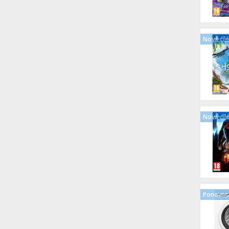
Nova cij
Nova cij
Ponovno 