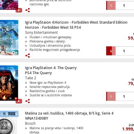
Jedinstvena priča sa različitim
načinima igre.
1
Borba protiv različitih neprijatelja.
Singleplayer kampanja i multiplayer
mode.
Igra PlayStaion 4:Horizon - Forbidden West Standard Edition
ena -40%
Horizon - Forbidden West SE PS4
Sony Entertainment
Fluidan i intuitivan gameplay.
59
Prekrasna grafika i detalji.
Uzbudljiva i dinamična priča.
Različite mogućnosti prilagođavanja
6
igre.
Izazovni neprijatelji i stvorenja.
Igra PlayStation 4: The Quarry
ena -27%
PS4 The Quarry
Take 2
1
Nova igra za PlayStation 4
79
Istražite nepoznata područja
Realistična grafika i zvuk
Suočite se s različitim vrstama
1
neprijatelja
Primjerena dobna granica: 18+
Mašina za veš /sušilica, 1400 obrtaja, 8/5 kg, Serie 4
na lageru
WNA13400BY
Bosch
2.0
Mašina za pranje veša / sušenje, 1400
1.999
obrtaja.