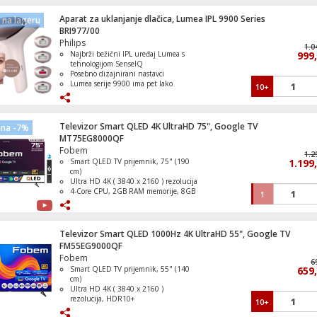
Aparat za uklanjanje dlačica, Lumea IPL 9900 Series
na lageru
Slušalice, stereo, bežične, Bluetooth, NFC
BRI977/00
Philips
1.0
Najbrži bežični IPL uređaj Lumea s
999
tehnologijom SenseIQ
Posebno dizajnirani nastavci
Lumea serije 9900 ima pet lako
10+
Sušilica veša, kondenzacijska s toplinsko
prilagodljivih postavki bljeska
pumpom, 7kg, A
Nježan tretman, čak i na osjetljivim
područjima
SmartSkin detektira vašu nijansu
Televizor Smart QLED 4K UltraHD 75", Google TV
ena -7%
kože
MT75EG8000QF
Fobem
1.2
Smart QLED TV prijemnik, 75" (190
1.199
Mašina za pranje suđa, 10 kompleta, 5
cm)
programa, E
Ultra HD 4K ( 3840 x 2160 ) rezolucija
4-Core CPU, 2GB RAM memorije, 8GB
1
ROM memorije
DVB- S2 / T2 / C tuner, H265 HEVC
Operativni sistem Google TV
Televizor Smart QLED 1000Hz 4K UltraHD 55", Google TV
FM55EG9000QF
Fobem
6
Smart QLED TV prijemnik, 55" (140
659
cm)
Frižider / Zamrzivač, ukupna zapremina
Ultra HD 4K ( 3840 x 2160 )
lit., E
rezolucija, HDR10+
10+
DVB S/S2/C/T/T2 tuner, H265 HEVC