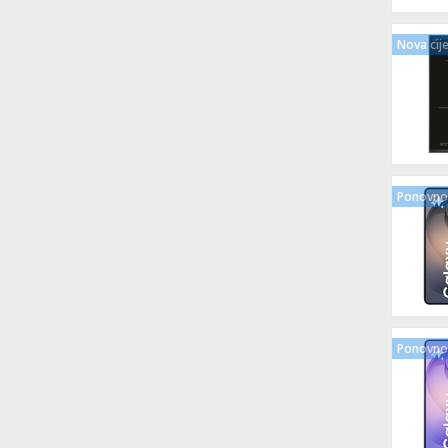
Nova cij
Ponovno 
Ponovno 