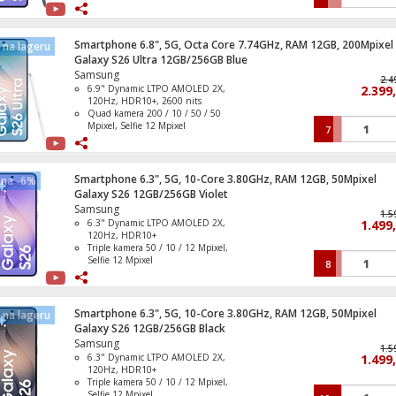
Baterija Li-Ion 5000 mAh, funkcija
brzo punjenje 60 W
IP68 vodootporan ( 1.5 met. do 30
Strujni razdjeljnik, 2 x Shuko utičnica p
min. )
Smartphone 6.8", 5G, Octa Core 7.74GHz, RAM 12GB, 200Mpixel
na lageru
Operativni sistem Android 16, One UI
Galaxy S26 Ultra 12GB/256GB Blue
8.5
Samsung
2.4
6.9" Dynamic LTPO AMOLED 2X,
2.399
120Hz, HDR10+, 2600 nits
Quad kamera 200 / 10 / 50 / 50
Mpixel, Selfie 12 Mpixel
7
Baterija Li-Ion 5000 mAh, funkcija
brzo punjenje 60 W
IP68 vodootporan ( 1.5 met. do 30
min. )
Smartphone 6.3", 5G, 10-Core 3.80GHz, RAM 12GB, 50Mpixel
ena -6%
Operativni sistem Android 16, One UI
Galaxy S26 12GB/256GB Violet
8.5
Samsung
1.5
6.3" Dynamic LTPO AMOLED 2X,
1.499
120Hz, HDR10+
Triple kamera 50 / 10 / 12 Mpixel,
Selfie 12 Mpixel
8
Baterija Li-Ion 4300 mAh, funkcija
brzo punjenje 25 W
IP68 vodootporan ( 1.5 met. do 30
min. )
Smartphone 6.3", 5G, 10-Core 3.80GHz, RAM 12GB, 50Mpixel
na lageru
Operativni sistem Android 16, One UI
Galaxy S26 12GB/256GB Black
8.5
Samsung
1.5
6.3" Dynamic LTPO AMOLED 2X,
1.499
120Hz, HDR10+
Triple kamera 50 / 10 / 12 Mpixel,
Selfie 12 Mpixel