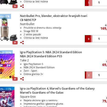
Oštrica sa šest noževa
5
Osigurava savršenu ekstrakciju
Nutribullet Pro, blender, ekstraktor hranjivih tvari
ena -5%
CB NB907CP
Nutribullet
1
Priuštite si dnevnu dozu zdravlja
169
Snaga 900 W
2 velike posude
Oštrica sa šest noževa
8
Osigurava savršenu ekstrakciju
Igra PlayStation 5: NBA 2K24 Standard Edition
ena -30%
NBA 2K24 Standard Edition PS5
Take 2
Igra PlayStation 5
69
NBA 2K24 Standard Edition
Žanr - Sport
Dobna granica 3+
2
Igra za PlayStation 4, Marvel's Guardians of the Galaxy
ena -11%
Marvel's Guardians of the Galax
Square Enix
Napeta akciona igra u svemiru.
79
Impresivna grafika i glasovna gluma.