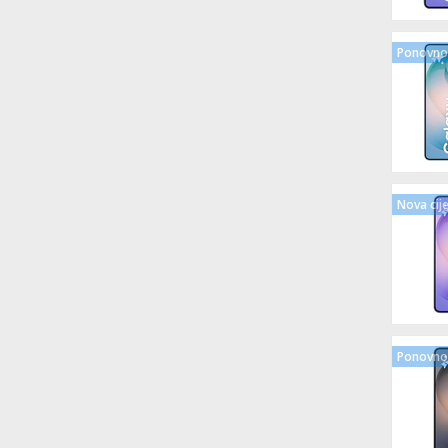
Ponovno 
Nova cij
Ponovno 