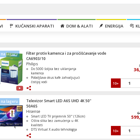
VI
KUĆANSKI APARATI
DOM & ALATI
ENERGIJA
KL
Filter protiv kamenca i za pročišćavanje vode
na lageru
CA6903/10
Philips
Do 5000 šoljica bez uklanjanja
36
kamenca
Poboljšava okus kafe zahvaljujući
čistijoj vodi
10+
Klima uređaj, 18000Btu, -15°C, R32, Inve
Smanjuje tvrdoću vode i naslage
WiFi, A++/A+
kamenca
Jednostavna i brza zamjena
Produžava vijek trajanja aparata za
Televizor Smart LED A6S UHD 4K 50"
na lageru
kafu
50A6S
Hisense
6
Smart LED TV prijemnik 50" (126cm)
599
Mašina za veš, 1000 obrtaja, 6 kg veša, A
Oštra slika bez zamućenja u 4K
kvaliteti
DTS Virtual X audio tehnologija
10+
Wi-Fi i Bluetooth povezivanje
VIDAA Smart platforma