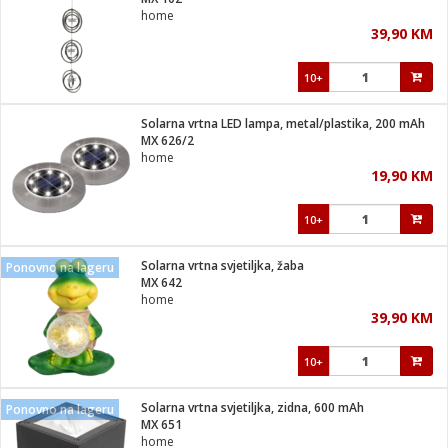
suđa
home
39,90 KM
e
10+
i
ja
Solarna vrtna LED lampa, metal/plastika, 200 mAh
MX 626/2
home
veša
19,90 KM
plažu
 veša
eša/Sušilica
10+
/kamp tuš
bil
Solarna vrtna svjetiljka, žaba
Ponovno na lageru
MX 642
home
ga / Zdravlje
39,90 KM
10+
i za kosu
za brijanje
Solarna vrtna svjetiljka, zidna, 600 mAh
Ponovno na lageru
MX 651
home