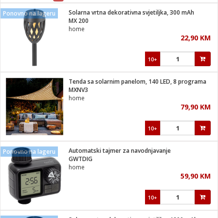
Solarna vrtna dekorativna svjetiljka, 300 mAh
Ponovno na lageru
 hrane
t
MX 200
i
 dom
home
lušalice
ji i oprema
22,90 KM
ki aparati
i
 stanice
10+
A-100
ik
 pohrana
aciju
je
Tenda sa solarnim panelom, 140 LED, 8 programa
e
MXNV3
glodare
e namjene
eđaje
 oprema
električne brave
home
ije
odaci
79,90 KM
te
erije
etar
rtphone
i
10+
je mesa
e
e
i program
Automatski tajmer za navodnjavanje
hone
Ponovno na lageru
trošni materijal
i zraka
GWTDIG
anje
am
er
home
prema
o kafu
let
ram
59,90 KM
l
oprema
spenzer
nderi
10+
 Čistači
čnice
ene
sat
kupatilo