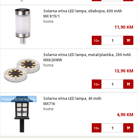
Solarna vrtna LED lampa, višebojna, 600 mAh
MX 819/1
home
11,90 KM
10+
Solarna vrtna LED lampa, metal/plastika, 200 mAh
MX626WW
home
13,90 KM
10+
Solarna vrtna LED lampa, 40 mAh
Ponovno na lageru
MX716
home
4,90 KM
10+