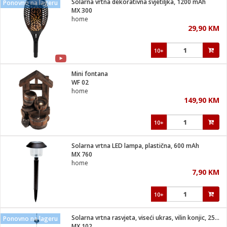
Solarna vrtna dekorativna svjetiljka, 1200 mAh
Ponovno na lageru
 Smartphone
čvrsto gorivo
MX 300
iPhone
je
home
29,90 KM
a
pretvaraći
če
pis
ice/ostalo
10+
i
dodaci
na metar
/čistače
i
hinjski pribor
Mini fontana
WF 02
aći/pribor
home
i
149,90 KM
mari i kutije
taći/pribor
10+
je
Zabava
ika
/osigurači
Solarna vrtna LED lampa, plastična, 600 mAh
MX 760
home
 noževe
7,90 KM
a
e
Exterijer
witch
10+
itch 2
i/ Vitrine
Solarna vrtna rasvjeta, viseći ukras, vilin konjic, 250 mAh
Ponovno na lageru
MX 102