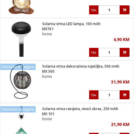
10+
Solarna vrtna LED lampa, 100 mAh
MX761
home
4,90 KM
10+
Solarna vrtna dekorativna svjetiljka, 500 mAh
Ponovno na lageru
MX 500
home
31,90 KM
10+
Solarna vrtna rasvjeta, viseći ukras, 250 mAh
Ponovno na lageru
MX 101
home
21,90 KM