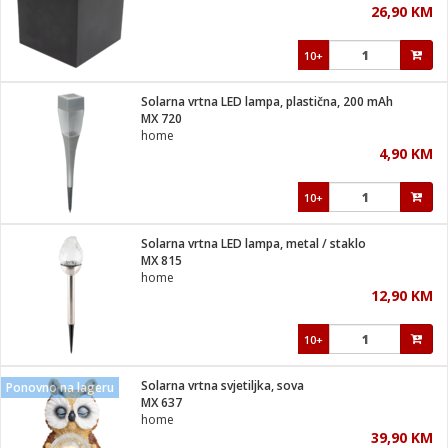
26,90 KM
i
10+
Solarna vrtna LED lampa, plastična, 200 mAh
MX 720
home
4,90 KM
10+
Solarna vrtna LED lampa, metal / staklo
MX 815
home
12,90 KM
10+
Solarna vrtna svjetiljka, sova
Ponovno na lageru
MX 637
home
39,90 KM