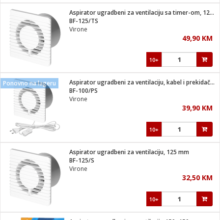
Aspirator ugradbeni za ventilaciju sa timer-om, 125 mm
 hrane
t
BF-125/TS
i
 dom
Virone
lušalice
ji i oprema
49,90 KM
ki aparati
i
 stanice
10+
A-100
ik
 pohrana
aciju
je
Aspirator ugradbeni za ventilaciju, kabel i prekidač, 100 mm
Ponovno na lageru
e
BF-100/PS
glodare
e namjene
eđaje
 oprema
električne brave
Virone
ije
odaci
39,90 KM
te
erije
etar
rtphone
i
10+
je mesa
e
e
i program
Aspirator ugradbeni za ventilaciju, 125 mm
hone
trošni materijal
i zraka
BF-125/S
anje
am
er
Virone
prema
o kafu
let
ram
32,50 KM
l
oprema
spenzer
nderi
10+
 Čistači
čnice
ene
sat
kupatilo