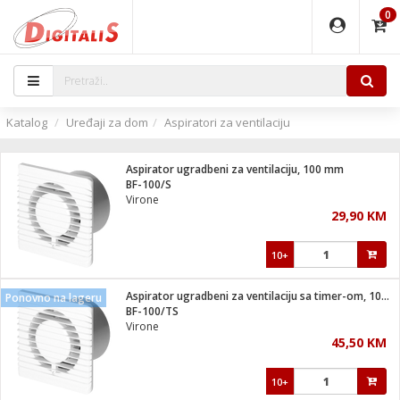
0
EĐAJI
PARATI
TI
IJA
i oprema
uređaji
ka
rane
i pribor
r - Analogija
Katalog
Uređaji za dom
Aspiratori za ventilaciju
 BULLET
čni)
i
G9 / G4
- DOME
Aspirator ugradbeni za ventilaciju, 100 mm
ževi
XVR
laptop
ijal
BF-100/S
lsku
tiljke
dzor
nari
Virone
29,90 KM
a svjetla
r
deo
r - IP
je
essional
lati i pribor
10+
ere
ači
x
a grla
čnici
Aspirator ugradbeni za ventilaciju sa timer-om, 100 mm
Ponovno na lageru
e
S2
jenje
BF-100/TS
Virone
 C
ribor
li
45,50 KM
ndroid
blet ...
a IP kamere
e
zor- IP
10+
jeći