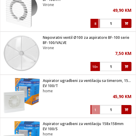
suđa
Virone
49,90 KM
e
8
i
ja
Nepovratni ventil Ø100 za aspiratore BF-100 serie
BF-100/VALVE
Virone
veša
7,50 KM
plažu
 veša
eša/Sušilica
10+
/kamp tuš
bil
Aspirator ugradbeni za ventilaciju sa timerom, 158x158mm
EV 100/T
home
ga / Zdravlje
45,90 KM
1
i za kosu
za brijanje
Aspirator ugradbeni za ventilaciju 158x158mm
EV 100/S
home