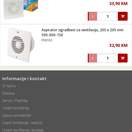
33,90 KM
i
1
Aspirator ugradbeni za ventilaciju, 205 x 205 mm
500-000-150
Horoz
32,90 KM
1
Informacije i kontakt
O Nama
Dostava
Servis / Podrška
Uvijeti korištenja
Izjava o privatnosti
Uvjeti korištenja - kolačići
Uvijeti korištenja i prodaje