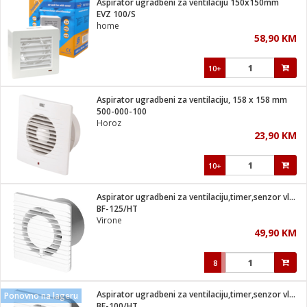
Aspirator ugradbeni za ventilaciju 150x150mm
 Smartphone
čvrsto gorivo
EVZ 100/S
iPhone
je
home
58,90 KM
a
pretvaraći
če
pis
ice/ostalo
10+
i
dodaci
na metar
/čistače
i
hinjski pribor
Aspirator ugradbeni za ventilaciju, 158 x 158 mm
500-000-100
aći/pribor
Horoz
i
23,90 KM
mari i kutije
taći/pribor
10+
je
Zabava
ika
/osigurači
Aspirator ugradbeni za ventilaciju,timer,senzor vlage,125mm
BF-125/HT
Virone
 noževe
49,90 KM
a
e
Exterijer
witch
8
itch 2
i/ Vitrine
Aspirator ugradbeni za ventilaciju,timer,senzor vlage,100mm
Ponovno na lageru
BF-100/HT