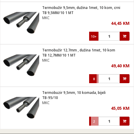
Termobužir 9,5mm, dužina 1met, 10 kom, crni
 hrane
t
TB 9,5MM/10 1 MT
i
 dom
MKC
lušalice
ji i oprema
44,45 KM
ki aparati
i
 stanice
10+
A-100
ik
 pohrana
aciju
je
Termobužir 12.7mm , dužina 1met, 10 kom
e
TB 12,7MM/10 1 MT
glodare
e namjene
eđaje
 oprema
električne brave
MKC
ije
odaci
49,40 KM
te
erije
etar
rtphone
i
8
je mesa
e
e
i program
Termobuzir 9,5mm, 10 komada, bijeli
hone
trošni materijal
i zraka
TB-95/10
anje
am
er
MKC
prema
o kafu
let
ram
45,05 KM
l
oprema
spenzer
nderi
2
 Čistači
čnice
ene
sat
kupatilo