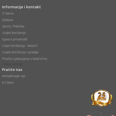
 Smartphone
čvrsto gorivo
Informacije i kontakt
iPhone
je
O Nama
a
pretvaraći
če
Dostava
pis
ice/ostalo
Servis / Podrška
i
dodaci
na metar
/čistače
Uvijeti korištenja
i
hinjski pribor
Izjava o privatnosti
aći/pribor
Uvjeti korištenja - kolačići
i
Uvijeti korištenja i prodaje
mari i kutije
taći/pribor
Pravila o postupanju s kolačićima
je
Cookie settings
Zabava
Pratite nas
ika
/osigurači
Kontaktirajte nas
D|Store
 noževe
a
e
Exterijer
witch
itch 2
i/ Vitrine