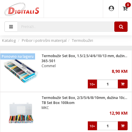
0
EĐAJI
PARATI
TI
IJA
i oprema
uređaji
ka
rane
i pribor
r - Analogija
Katalog
Pribor i potrošni materijal
Termobužiri
 BULLET
čni)
i
G9 / G4
- DOME
Termobužir Set Box, 1.5/2.5/4/6/10/13 mm, dužina 10 cm
Ponovno na lageru
ževi
XVR
laptop
ijal
365-501
lsku
tiljke
dzor
nari
Commel
8,90 KM
a svjetla
r
deo
r - IP
je
essional
lati i pribor
10+
ere
ači
x
a grla
čnici
Termobužir Set Box, 2/3/5/6/8/10mm, dužina 10cm,višebojni
e
S2
jenje
TB Set Box 100kom
MKC
 C
ribor
li
12,90 KM
ndroid
blet ...
a IP kamere
e
zor- IP
10+
jeći