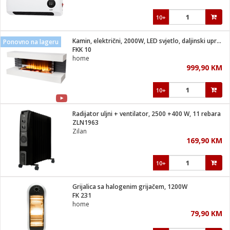
10+
Kamin, električni, 2000W, LED svjetlo, daljinski upravljač
Ponovno na lageru
FKK 10
home
999,90 KM
10+
Radijator uljni + ventilator, 2500 +400 W, 11 rebara
ZLN1963
Zilan
169,90 KM
10+
Grijalica sa halogenim grijačem, 1200W
FK 231
home
79,90 KM