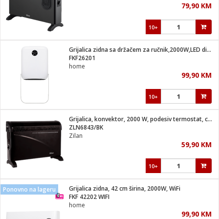
79,90 KM
i
10+
Grijalica zidna sa držačem za ručnik,2000W,LED display,IP22
FKF26201
home
99,90 KM
10+
Grijalica, konvektor, 2000 W, podesiv termostat, crna
ZLN6843/BK
Zilan
59,90 KM
10+
Grijalica zidna, 42 cm širina, 2000W, WiFi
Ponovno na lageru
FKF 42202 WIFI
home
99,90 KM