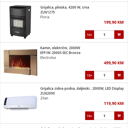
Grijalica, plinska, 4200 W, crna
 hrane
t
ZLN1275
i
 dom
Floria
lušalice
ji i oprema
199,90 KM
ki aparati
i
 stanice
10+
A-100
ik
 pohrana
aciju
je
Kamin, električni, 2000W
e
EFP/W-2000S EEC Bronze
glodare
e namjene
eđaje
 oprema
električne brave
Electrolux
ije
odaci
499,90 KM
te
erije
etar
rtphone
i
10+
je mesa
e
e
i program
Grijalica zidna-podna, daljinski , 2000W, LED Display
hone
trošni materijal
i zraka
ZLN2090
anje
am
er
Zilan
prema
o kafu
let
ram
119,90 KM
l
oprema
spenzer
nderi
10+
 Čistači
čnice
ene
sat
kupatilo