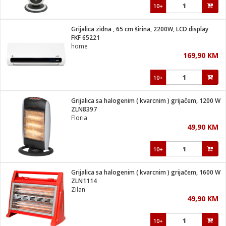
10+
Grijalica zidna , 65 cm širina, 2200W, LCD display
FKF 65221
home
169,90 KM
10+
Grijalica sa halogenim ( kvarcnim ) grijačem, 1200 W
ZLN8397
Floria
49,90 KM
10+
Grijalica sa halogenim ( kvarcnim ) grijačem, 1600 W
ZLN1114
Zilan
49,90 KM
10+