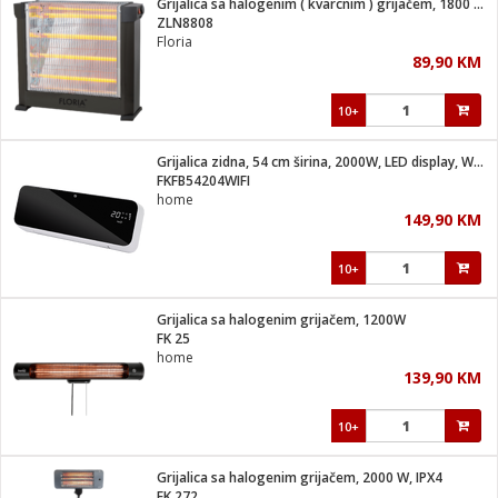
Grijalica sa halogenim ( kvarcnim ) grijačem, 1800 W, crna
 Smartphone
čvrsto gorivo
ZLN8808
iPhone
je
Floria
89,90 KM
a
pretvaraći
če
pis
ice/ostalo
10+
i
dodaci
na metar
/čistače
i
hinjski pribor
Grijalica zidna, 54 cm širina, 2000W, LED display, WiFi
FKFB54204WIFI
aći/pribor
home
i
149,90 KM
mari i kutije
taći/pribor
10+
je
Zabava
ika
/osigurači
Grijalica sa halogenim grijačem, 1200W
FK 25
home
 noževe
139,90 KM
a
e
Exterijer
witch
10+
itch 2
i/ Vitrine
Grijalica sa halogenim grijačem, 2000 W, IPX4
FK 272