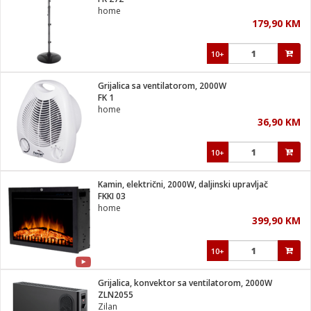
suđa
home
179,90 KM
e
10+
i
ja
Grijalica sa ventilatorom, 2000W
FK 1
home
veša
36,90 KM
plažu
 veša
eša/Sušilica
10+
/kamp tuš
bil
Kamin, električni, 2000W, daljinski upravljač
FKKI 03
home
ga / Zdravlje
399,90 KM
10+
i za kosu
za brijanje
Grijalica, konvektor sa ventilatorom, 2000W
ZLN2055
Zilan