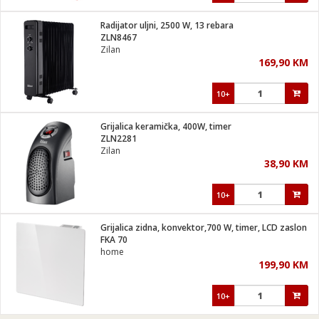
Radijator uljni, 2500 W, 13 rebara
ZLN8467
Zilan
169,90 KM
10+
Grijalica keramička, 400W, timer
ZLN2281
Zilan
38,90 KM
10+
Grijalica zidna, konvektor,700 W, timer, LCD zaslon
FKA 70
home
199,90 KM
10+