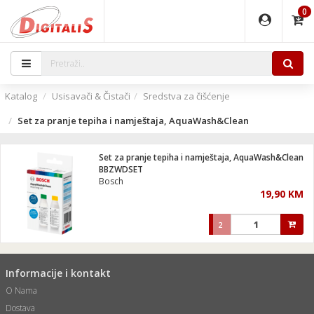
0
EĐAJI
PARATI
TI
IJA
i oprema
uređaji
ka
rane
i pribor
r - Analogija
Katalog
Usisavači & Čistači
Sredstva za čišćenje
 BULLET
čni)
i
G9 / G4
- DOME
Set za pranje tepiha i namještaja, AquaWash&Clean
ževi
XVR
laptop
ijal
lsku
tiljke
dzor
nari
Set za pranje tepiha i namještaja, AquaWash&Clean
BBZWDSET
a svjetla
r
deo
r - IP
Bosch
je
essional
lati i pribor
19,90 KM
ere
ači
x
a grla
čnici
2
e
S2
jenje
 C
ribor
li
Informacije i kontakt
ndroid
blet ...
a IP kamere
O Nama
e
zor- IP
jeći
Dostava