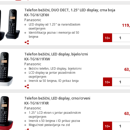
Konferencijski poziv i ugradnja na zid.
Baterije s vremenom razgovora do 15
sati.
Telefon bežični, DUO DECT, 1.25" LED display, crna boja
KX-TG1612FXH
Maska za mobitel Samsung A9 , silikonsk
Panasonic
transparent
LED display od 1.25" sa narandžastom
119
osvetljenjem
Identifikacija poziva i memorija od 50
brojeva
10+
Robustan dizajn i jednostavna
instalacija
Punjač sa USB-C kablom, 1 x USB-A, 1 x 
Napredne opcije kao što su ponovno
C, brzi, 25W
pozivanje
Telefon bežični, LED display, bijelo/crni
Dugotrajne Ni-MH punjive baterije za
KX-TG1611FXW
do 15 sati razgovora
Panasonic
Bežični telefon, LED display, bijelo/crni
63
LCD display sa jantar pozadinskim
Pametni sat za djecu, 1.83" ekran, 4G, 
osvjetljenjem
SIM
Imenik sa 50 brojeva, ID prikaz broja
10+
pozivatelja
6 klasičnih melodija i tonova
Mogućnost postavljanja na zid
Telefon bežični, LED display, crno/crveni
KX-TG1611FXR
Auto kamera, 2 Mpxiel, 0.96" TFT, FullHD
Panasonic
microSD, WiFi
1.25" LCD ekran s jantar pozadinskim
63
osvjetljenjem
Imenik s 50 brojeva i ID prikaz poziva
Mogućnost postavljanja na zid
10+
Do 15 sati razgovora s punjivim