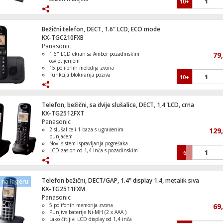
10+
Mogućnost brzog biranja za 11 brojeva
Funkcija zadržavanja poziva i
ponovnog biranja
Handsfree funkcija za slobodan
Bežični telefon, DECT, 1.6" LCD, ECO mode
razgovor
KX-TGC210FXB
Panasonic
1.6" LCD ekran sa Amber pozadinskim
79
osvjetljenjem
15 polifonih melodija zvona
Funkcija blokiranja poziva
10+
Imenik 50 elemenata
Prikaz - Datum i vrijeme
Telefon, bežični, sa dvije slušalice, DECT, 1,4"LCD, crna
KX-TG2512FXT
Panasonic
2 slušalice i 1 baza s ugrađenim
129
punjačem
Novi sistem ispravljanja pogrešaka
LCD zaslon od 1,4 inča s pozadinskim
6
osvjetljenjem
Zvučnik za razgovor bez držanja
slušalice
Ugrađena memorija za pohranu
Telefon bežični, DECT/GAP, 1.4" display 1.4, metalik siva
na lageru
brojeva i imena
KX-TG2511FXM
Panasonic
5 polifonih memorija zvona
69
Punjive baterije Ni-MH (2 x AAA )
Lako čitljivi LCD display od 1,4 inča