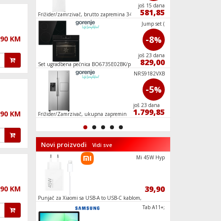
još 8 dana
još 15 dana
810,00
581,85
rter,
Frižider/zamrzivač, brutto zapremina 348 lit.,
Staklokeramička plo
A+
BEHPI 240
Jump set (
-3
-8
,90 KM
%
%
još 23 dana
još 23 dana
1.849,80
829,00
i,
Set ugradbena pećnica BO6735E02BK/ploča
Usisavač sa vrećicom
ECT641BSC
WNHVB6X2SD
NRS9182VXB
-10
-5
%
%
još 17 dana
još 23 dana
539,10
1.799,85
,90 KM
Frižider/Zamrzivač, ukupna zapremina 560 l,
Ventilator stupni, 5
No Frost Plus
oscilacija
Novi proizvodi
Vidi sve
5181
Mi 45W Hyp
14,90
39,90
,90 KM
Punjač za Xiaomi sa USB-A to USB-C kablom,
Smartphone 6.67", 
brzi, 45W
6GB, 108Mpixel
Futrola za
Tab A11+;