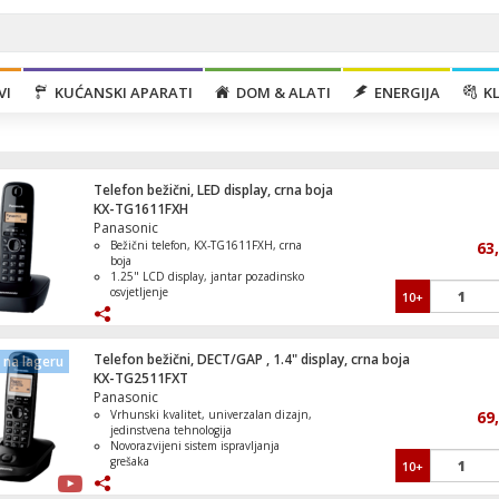
VI
KUĆANSKI APARATI
DOM & ALATI
ENERGIJA
KL
Telefon bežični, LED display, crna boja
KX-TG1611FXH
Panasonic
Bežični telefon, KX-TG1611FXH, crna
63
boja
1.25" LCD display, jantar pozadinsko
osvjetljenje
10+
Klima uređaj, 12000Btu, -15°C, R32, Inve
Prikaz sat i datum, alarm, prikaz
WiFi, A++/A+
stanja baterije
Imenik sa 50 brojeva, ID prikaz broja
pozivatelja
Telefon bežični, DECT/GAP , 1.4" display, crna boja
na lageru
6 klasičnih melodija i tonova, 5 koraka
KX-TG2511FXT
glasnoće
Panasonic
Vrhunski kvalitet, univerzalan dizajn,
69
Mašina za veš, 1000 obrtaja, 6 kg veša, A
jedinstvena tehnologija
Novorazvijeni sistem ispravljanja
grešaka
10+
Jasni razgovori bez grešaka ili prekida
LCD display od 1.4 inča sa