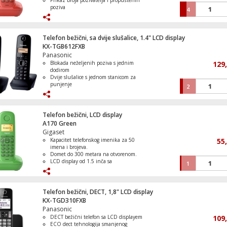
Prikaz broja pozivatelja i propuštenih
poziva
4
LCD 1.5" display s pozadinskim
osvjetljenjem
Trajanje baterije do 18 sati rada
Domet do 300 metara na otvorenom
Telefon bežični, sa dvije slušalice, 1.4" LCD display
prostoru
KX-TGB612FXB
Panasonic
Blokada neželjenih poziva s jednim
129
dodirom
Dvije slušalice s jednom stanicom za
punjenje
2
Veliki LCD display veličine 1.4"
Izvrsna kvaliteta zvuka u bučnim
okruženjima
Jednostavan za korištenje s velikim
Telefon bežični, LCD display
gumbovima
A170 Green
Gigaset
Kapacitet telefonskog imenika za 50
55
imena i brojeva.
Domet do 300 metara na otvorenom.
LCD display od 1.5 inča sa
1
pozadinskim osvjetljenjem.
10 polifonih melodija za
personalizaciju pozivnog tona.
Vrijeme rada baterije do 18 sati.
Telefon bežični, DECT, 1,8" LCD display
KX-TGD310FXB
Panasonic
DECT bežični telefon sa LCD displayem
109
ECO dect tehnologija smanjenog