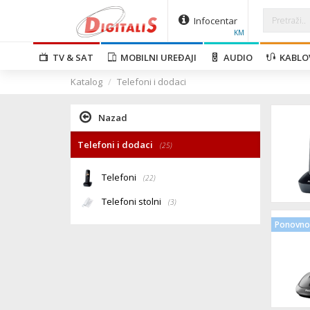
Infocentar
KM
TV & SAT
MOBILNI UREĐAJI
AUDIO
KABLO
Katalog
Telefoni i dodaci
Nazad
Telefoni i dodaci
(25)
Telefoni
(22)
Telefoni stolni
(3)
Ponovno 