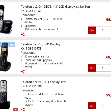
pozadinskim svetlom
Hands-free telefonski zvučnik i Caller
Telefon bežični, DECT, 1,8" LCD display, spikerfon
Klima uređaj, 12000Btu, -20°C, R32, Inve
ID opcija
KX-TG6811FXB
WiFi, A+++/A++
Panasonic
Telefon bežični, DECT, 1,8" LCD
99
display
Spikerfon
120 imena i brojeva u imeniku
10+
Klima uređaj, 24000Btu, 7.0/4.9 kW, Wi-F
Blokiranje dolaznih poziva
Inverter, A++/A+
Osvjetljena tipkovnica
Telefon bežični, LCD Display
na lageru
KX-TGB610FXB
Panasonic
50 memorija imenika
68
Mašina za veš, 1000 obrtaja, 6 kg veša, D
Poboljšan zvuk prijema
Mogućnost blokiranja neželjenih
poziva
10+
Osvijetljen LCD display
Elegantan i funkcionalan dizajn
Telefon bežični, LED display, crni
KX-TG1911FXG
Panasonic
Frekvencija od 1.9GHz za stabilnu
59
vezu.
Maska za Iphone 15 Pro, purple
Caller ID i odabir posljednje biranih
brojeva.
10+
50 memorijskih mjesta u imeniku.