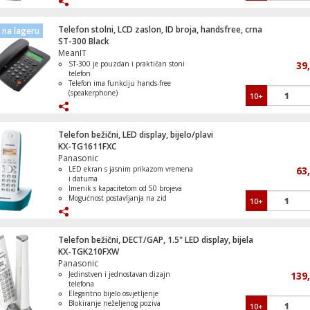
baterijama
Funkcija pronalaženja slušalice ili
paging
Telefon stolni, LCD zaslon, ID broja, handsfree, crna
na lageru
ST-300 Black
MeanIT
Smartphone 6.7", 5G, Octa Core 2.9GHz
ST-300 je pouzdan i praktičan stoni
39
8GB, 50Mpixel
telefon
Telefon ima funkciju hands-free
(speakerphone)
10+
Automatsko ponovno biranje
Tonsko ili pulsno biranje
Indikator poziva, Biranje jednim
Smartphone 6.7", 5G, Octa Core 2.9GHz
pritiskom tipke
Telefon bežični, LED display, bijelo/plavi
8GB, 50Mpixel
KX-TG1611FXC
Panasonic
LED ekran s jasnim prikazom vremena
63
i datuma
Imenik s kapacitetom od 50 brojeva
Smartphone 6.7", 5G, Octa Core 2.9GHz
Mogućnost postavljanja na zid
10+
8GB, 50Mpixel
Dugi vijek trajanja baterije
6 klasičnih melodija i tonova.
Telefon bežični, DECT/GAP, 1.5" LED display, bijela
KX-TGK210FXW
Panasonic
Smartphone 6.7", 5G, Octa Core 2.9GHz
Jedinstven i jednostavan dizajn
8GB, 50Mpixel
139
telefona
Elegantno bijelo osvjetljenje
Blokiranje neželjenog poziva
10+