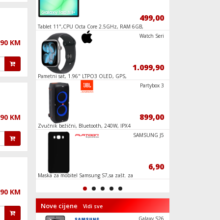
6,90
499,00
a,
Tablet 11",CPU Octa Core 2.5GHz, RAM 6GB,
Slušalice bežične sa
128GB, 7040mAh
PQ256AC+CC
Watch Seri
,90 KM
24,90
1.099,90
USB-
Pametni sat, 1.96" LTPO3 OLED, GPS,
Pametni sat, 1.69" z
Bluetooth, WiFi, IPX6
Y101 Pink
Partybox 3
129,90
899,00
,90 KM
Nano
Zvučnik bežični, Bluetooth, 240W, IPX4
Futrola za mobitel I
DV1
SAMSUNG J5
119,90
6,90
,
Maska za mobitel Samsung S7,sa zašt. za
Torbica za foto apara
kameru,silikonska,
boja
,90 KM
Nove cijene
Vidi sve
Galaxy A57
Galaxy S26