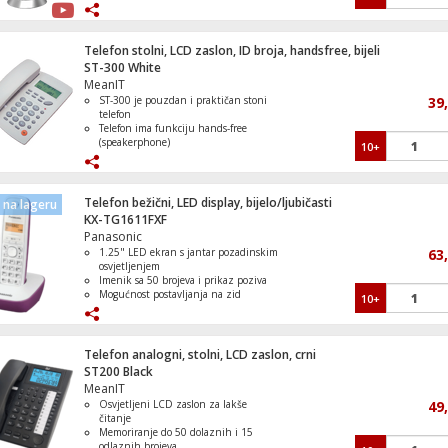
Način rada "ne smetaj"
Jednodirni ekološki način rada
Telefon mobilni, 2.8" ekran, Dual SIM, L
Telefon stolni, LCD zaslon, ID broja, handsfree, bijeli
svjetiljka
ST-300 White
MeanIT
ST-300 je pouzdan i praktičan stoni
39
telefon
Telefon ima funkciju hands-free
(speakerphone)
10+
Automatsko ponovno biranje
Tonsko ili pulsno biranje
Indikator poziva, Biranje jednim
pritiskom tipke
Telefon bežični, LED display, bijelo/ljubičasti
na lageru
KX-TG1611FXF
Panasonic
1.25" LED ekran s jantar pozadinskim
63
osvjetljenjem
Imenik sa 50 brojeva i prikaz poziva
Mogućnost postavljanja na zid
10+
6 melodija i tonova sa 5 koraka
glasnoće
Ni-Mh 2 x AAA punjive baterije
Telefon analogni, stolni, LCD zaslon, crni
ST200 Black
MeanIT
Osvjetljeni LCD zaslon za lakše
49
čitanje
Memoriranje do 50 dolaznih i 15
odlaznih brojeva