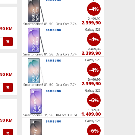
-9
-4
%
%
769,90
2.499,90
699,90
2.399,90
, RAM
Smartphone 6.8", 5G, Octa Core 7.74GHz,
Smartphone 6.67", 5
,90 KM
RAM 12GB, 200Mpixel
2.6GHz,RAM 8GB, 2
Galaxy A57
Galaxy S26
-9
-4
%
%
769,90
2.499,90
699,90
2.399,90
, RAM
Smartphone 6.8", 5G, Octa Core 7.74GHz,
Slušalice sa mikrofo
RAM 12GB, 200Mpixel
Edition
Galaxy A57
Galaxy S26
-9
-4
%
%
,90 KM
769,90
2.499,90
699,90
2.399,90
, RAM
Smartphone 6.8", 5G, Octa Core 7.74GHz,
Smartphone 6.7", 5
RAM 12GB, 200Mpixel
8GB, 50Mpixel
Galaxy A57
Galaxy S26
-9
-6
%
%
769,90
1.599,00
699,90
1.499,00
, RAM
Smartphone 6.3", 5G, 10-Core 3.80GHz, RAM
Punjač bežični, 3u1,
,90 KM
12GB, 50Mpixel
SENIOR 20,
Galaxy S26
-30
-6
%
%