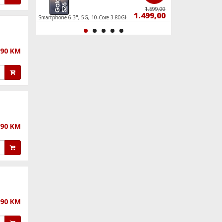
65,50
1.599,00
45,50
1.499,00
ed
Smartphone 6.3", 5G, 10-Core 3.80GHz, RAM
Smartphone 6.9", O
12GB, 50Mpixel
8GB, 50Mpixel
,90 KM
,90 KM
,90 KM