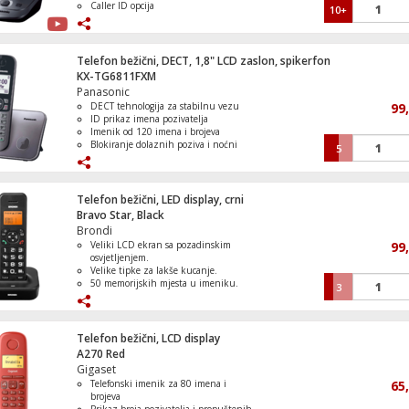
Caller ID opcija
10+
Kompatibilnost sa GAP-om
Telefon bežični, DECT, 1,8" LCD zaslon, spikerfon
KX-TG6811FXM
Panasonic
DECT tehnologija za stabilnu vezu
99
ID prikaz imena pozivatelja
Imenik od 120 imena i brojeva
Blokiranje dolaznih poziva i noćni
5
način rada
Prikaz vremena i datum, alarm i 30
melodija
Telefon bežični, LED display, crni
Bravo Star, Black
Brondi
Veliki LCD ekran sa pozadinskim
99
osvjetljenjem.
Velike tipke za lakše kucanje.
50 memorijskih mjesta u imeniku.
3
Domet do 300 metara na otvorenom.
5 polifonih i 5 standardnih melodija
zvona.
Telefon bežični, LCD display
A270 Red
Gigaset
Telefonski imenik za 80 imena i
65
brojeva