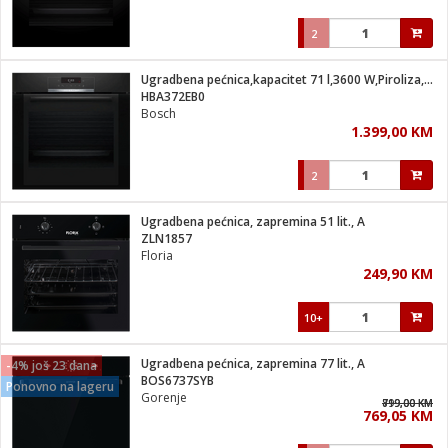
2
Ugradbena pećnica,kapacitet 71 l,3600 W,Piroliza,Serie 4,A
HBA372EB0
Bosch
1.399,00 KM
2
Ugradbena pećnica, zapremina 51 lit., A
ZLN1857
Floria
249,90 KM
10+
Ugradbena pećnica, zapremina 77 lit., A
-4% još 23 dana
BOS6737SYB
Ponovno na lageru
Gorenje
819,00 KM
799,00 KM
769,05 KM