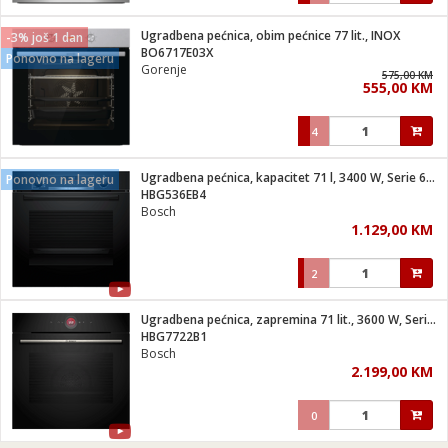
Ugradbena pećnica, obim pećnice 77 lit., INOX
-3% još 1 dan
BO6717E03X
Ponovno na lageru
Gorenje
575,00 KM
555,00 KM
4
Ugradbena pećnica, kapacitet 71 l, 3400 W, Serie 6, A+
Ponovno na lageru
HBG536EB4
Bosch
1.129,00 KM
2
Ugradbena pećnica, zapremina 71 lit., 3600 W, Serie 8, A+
HBG7722B1
Bosch
2.199,00 KM
0