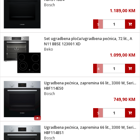
suđa
Bosch
1.189,00 KM
e
5
i
ja
Set ugradbena ploča/ugradbena pećnica, 72 lit., A
N11 BBSE 123001 XD
Beko
veša
1.099,00 KM
plažu
 veša
eša/Sušilica
4
/kamp tuš
bil
Ugradbena pećnica, zapremina 66 lit., 3300 W, Serie 2, A
HBF114ES0
Bosch
ga / Zdravlje
749,90 KM
5
i za kosu
za brijanje
Ugradbena pećnica, zapremina 66 lit., 3300 W, Serie 2, A
HBF114BS1
Bosch