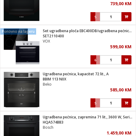
739,00 KM
i
5
Set ugradbena ploča EBC400DB/ugradbena pećnica EBB2110IX XL
Ponovno na lageru
SET2110400
VOX
599,00 KM
6
Ugradbena pećnica, kapacitet 72 lit., A
BBIM 113 N0X
Beko
585,00 KM
5
Ugradbena pećnica, zapremina 71 lit., 3600 W, Serie 4, A
HQA574BB3
Bosch
1.459,00 KM