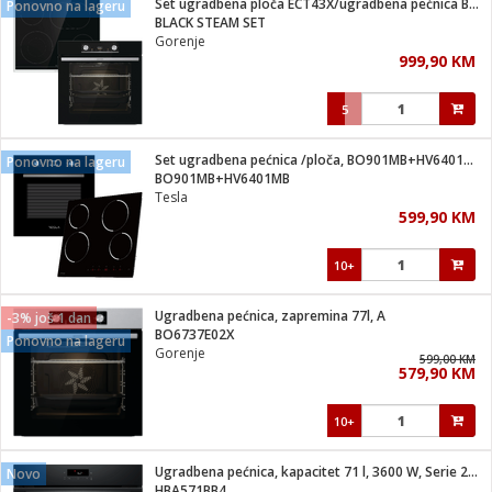
Set ugradbena ploča ECT43X/ugradbena pećnica BOSX6737E06BG
Ponovno na lageru
 Smartphone
čvrsto gorivo
BLACK STEAM SET
iPhone
je
Gorenje
999,90 KM
a
pretvaraći
če
pis
ice/ostalo
5
i
dodaci
na metar
/čistače
i
hinjski pribor
Set ugradbena pećnica /ploča, BO901MB+HV6401MB
Ponovno na lageru
BO901MB+HV6401MB
aći/pribor
Tesla
i
599,90 KM
mari i kutije
taći/pribor
10+
je
Zabava
ika
/osigurači
Ugradbena pećnica, zapremina 77l, A
-3% još 1 dan
BO6737E02X
Ponovno na lageru
Gorenje
 noževe
599,00 KM
579,90 KM
a
e
Exterijer
witch
10+
itch 2
i/ Vitrine
Ugradbena pećnica, kapacitet 71 l, 3600 W, Serie 2, A+
Novo
HBA571BB4