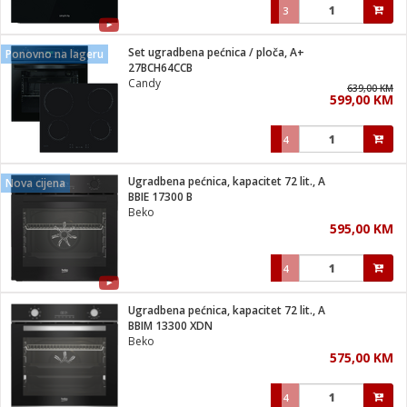
3
Set ugradbena pećnica / ploča, A+
Ponovno na lageru
27BCH64CCB
Candy
639,00 KM
599,00 KM
4
Ugradbena pećnica, kapacitet 72 lit., A
Nova cijena
BBIE 17300 B
Beko
595,00 KM
4
Ugradbena pećnica, kapacitet 72 lit., A
BBIM 13300 XDN
Beko
575,00 KM
4