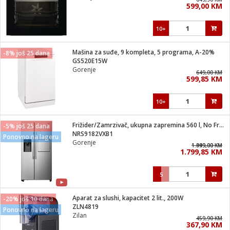
599,00 KM
i
10+
Mašina za suđe, 9 kompleta, 5 programa, A-20%
-8% još 25 dana
GS520E15W
Gorenje
649,00 KM
599,85 KM
10+
Frižider/Zamrzivač, ukupna zapremina 560 l, No Frost Plus
-5% još 25 dana
NRS9182VXB1
Ponovno na lageru
Gorenje
1.949,00 KM
1.899,00 KM
1.799,85 KM
5
Aparat za slushi, kapacitet 2 lit., 200W
-20% još 10 dana
ZLN4819
Ponovno na lageru
Zilan
459,90 KM
367,90 KM