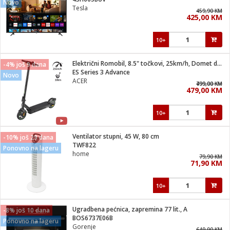
Novo
suđa
Tesla
459,90 KM
425,00 KM
e
10+
i
ja
Električni Romobil, 8.5" točkovi, 25km/h, Domet do 30 km
-4% još 9 dana
ES Series 3 Advance
Novo
ACER
veša
799,00 KM
499,00 KM
479,00 KM
plažu
 veša
eša/Sušilica
10+
/kamp tuš
bil
Ventilator stupni, 45 W, 80 cm
-10% još 29 dana
TWF822
Ponovno na lageru
home
79,90 KM
ga / Zdravlje
71,90 KM
10+
i za kosu
za brijanje
Ugradbena pećnica, zapremina 77 lit., A
-8% još 10 dana
BOS6737E06B
Ponovno na lageru
Gorenje
649,90 KM