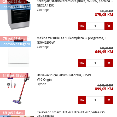
Štednjak, staklokeramička ploča, 9200W, pećnica 71 lit, A
-2% još 25 dana
 Smartphone
čvrsto gorivo
GEC6A41SC
Ponovno na lageru
iPhone
je
Gorenje
895,00 KM
875,05 KM
a
pretvaraći
če
pis
ice/ostalo
10+
i
dodaci
na metar
/čistače
i
hinjski pribor
Mašina za suđe za 13 kompleta, 6 programa, E
-7% još 25 dana
GS642E90W
Ponovno na lageru
aći/pribor
Gorenje
699,00 KM
i
649,95 KM
mari i kutije
taći/pribor
10+
je
Zabava
ika
/osigurači
Usisavač ručni, akumulatorski, 525W
-31% još 25 dana
V10 Orgin
Dyson
 noževe
1.299,00 KM
899,05 KM
a
e
Exterijer
witch
10+
itch 2
i/ Vitrine
Televizor Smart LED 4K UltraHD 43", Vidaa OS
-8% još 3 dana
43H665BUV