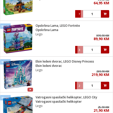
64,95 KM
i
7
Opskrbna Lama, LEGO Fortnite
Novo
Opskrbna Lama
Lego
899,90 KM
89,90 KM
3
Elsin ledeni dvorac, LEGO Disney Princess
Novo
Elsin ledeni dvorac
Lego
269,90 KM
219,90 KM
2
Vatrogasni spasilački helikopter, LEGO City
Novo
Vatrogasni spasilački helikopter
Lego
25,90 KM
21,90 KM