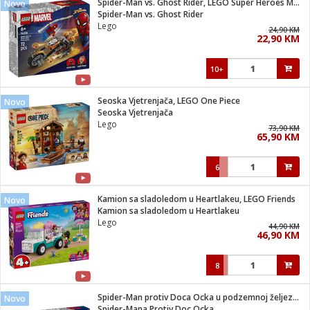
Spider-Man vs. Ghost Rider, LEGO Super Heroes Marvel
Novo
 Smartphone
čvrsto gorivo
Spider-Man vs. Ghost Rider
iPhone
je
Lego
24,90 KM
22,90 KM
a
pretvaraći
če
pis
ice/ostalo
10+
i
dodaci
na metar
/čistače
i
hinjski pribor
Seoska Vjetrenjača, LEGO One Piece
Novo
Seoska Vjetrenjača
aći/pribor
Lego
73,90 KM
i
65,90 KM
mari i kutije
taći/pribor
6
je
Zabava
ika
/osigurači
Kamion sa sladoledom u Heartlakeu, LEGO Friends
Novo
Kamion sa sladoledom u Heartlakeu
Lego
 noževe
44,90 KM
46,90 KM
a
e
Exterijer
witch
8
itch 2
i/ Vitrine
Spider-Man protiv Doca Ocka u podzemnoj željeznici
Novo
Spider-Mana Protiv Doc Ocka