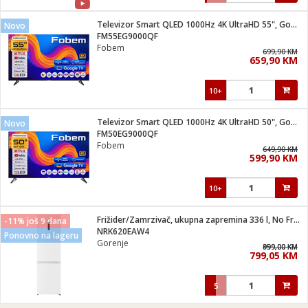
Televizor Smart QLED 1000Hz 4K UltraHD 55", Google TV
Novo
FM55EG9000QF
Fobem
699,90 KM
659,90 KM
10+
Televizor Smart QLED 1000Hz 4K UltraHD 50", Google TV
Novo
FM50EG9000QF
Fobem
649,90 KM
599,90 KM
10+
Frižider/Zamrzivač, ukupna zapremina 336 l, No Frost Plus, E
-11% još 9 dana
NRK620EAW4
Ponovno na lageru
Gorenje
959,00 KM
899,00 KM
799,05 KM
5