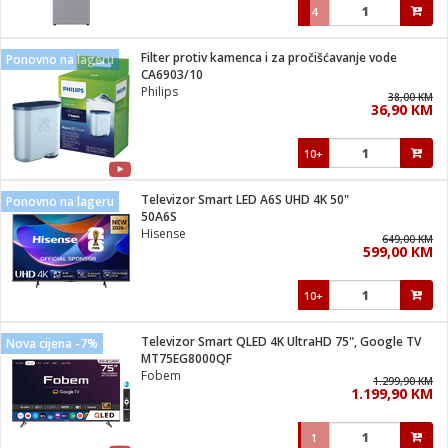
4
Filter protiv kamenca i za pročišćavanje vode
Ponovno na lageru
CA6903/10
Philips
38,00 KM
36,90 KM
10+
Televizor Smart LED A6S UHD 4K 50"
Ponovno na lageru
50A6S
Hisense
649,00 KM
599,00 KM
10+
Televizor Smart QLED 4K UltraHD 75", Google TV
Nova cijena -7%
MT75EG8000QF
Fobem
1.299,90 KM
1.199,90 KM
1