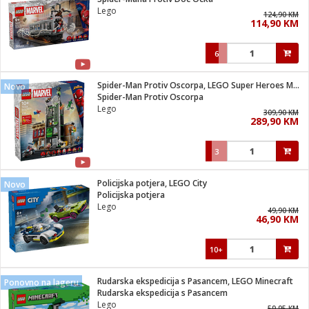
suđa
Lego
124,90 KM
114,90 KM
e
6
i
ja
Spider-Man Protiv Oscorpa, LEGO Super Heroes Marvel
Novo
Spider-Man Protiv Oscorpa
Lego
veša
309,90 KM
289,90 KM
plažu
 veša
eša/Sušilica
3
/kamp tuš
bil
Policijska potjera, LEGO City
Novo
Policijska potjera
Lego
49,90 KM
ga / Zdravlje
46,90 KM
10+
i za kosu
za brijanje
Rudarska ekspedicija s Pasancem, LEGO Minecraft
Ponovno na lageru
Rudarska ekspedicija s Pasancem
Lego
59,95 KM