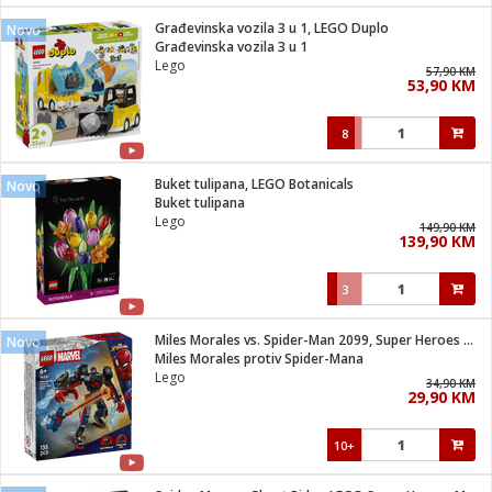
Građevinska vozila 3 u 1, LEGO Duplo
Novo
 hrane
t
Građevinska vozila 3 u 1
i
 dom
Lego
57,90 KM
lušalice
ji i oprema
53,90 KM
ki aparati
i
 stanice
8
A-100
ik
 pohrana
aciju
je
Buket tulipana, LEGO Botanicals
Novo
e
Buket tulipana
glodare
e namjene
eđaje
 oprema
električne brave
Lego
149,90 KM
ije
odaci
139,90 KM
te
erije
etar
rtphone
i
3
je mesa
e
e
i program
Miles Morales vs. Spider-Man 2099, Super Heroes Marvel
hone
Novo
trošni materijal
i zraka
Miles Morales protiv Spider-Mana
anje
am
er
Lego
prema
34,90 KM
o kafu
let
ram
29,90 KM
l
oprema
spenzer
nderi
10+
 Čistači
čnice
ene
sat
kupatilo