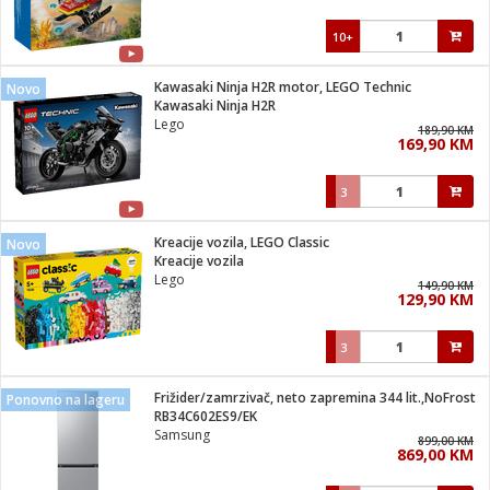
10+
Kawasaki Ninja H2R motor, LEGO Technic
Novo
Kawasaki Ninja H2R
Lego
189,90 KM
169,90 KM
3
Kreacije vozila, LEGO Classic
Novo
Kreacije vozila
Lego
149,90 KM
129,90 KM
3
Frižider/zamrzivač, neto zapremina 344 lit.,NoFrost
Ponovno na lageru
RB34C602ES9/EK
Samsung
899,00 KM
869,00 KM