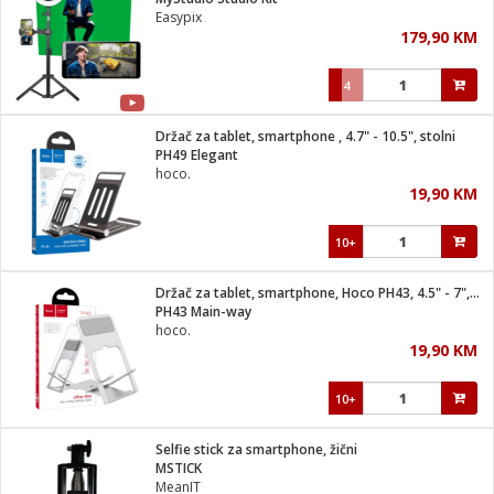
suđa
Easypix
179,90 KM
e
4
i
ja
Držač za tablet, smartphone , 4.7" - 10.5", stolni
PH49 Elegant
hoco.
veša
19,90 KM
plažu
 veša
eša/Sušilica
10+
/kamp tuš
bil
Držač za tablet, smartphone, Hoco PH43, 4.5" - 7", stolni
PH43 Main-way
hoco.
ga / Zdravlje
19,90 KM
10+
i za kosu
za brijanje
Selfie stick za smartphone, žični
MSTICK
MeanIT