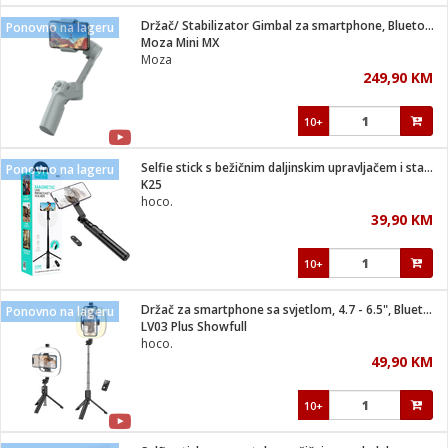
Držač/ Stabilizator Gimbal za smartphone, Bluetooth
Ponovno na lageru
 hrane
t
Moza Mini MX
i
 dom
Moza
lušalice
ji i oprema
249,90 KM
ki aparati
i
 stanice
10+
A-100
ik
 pohrana
aciju
je
Selfie stick s bežičnim daljinskim upravljačem i stativom
Ponovno na lageru
e
K25
glodare
e namjene
eđaje
 oprema
električne brave
hoco.
ije
odaci
39,90 KM
te
erije
etar
rtphone
i
10+
je mesa
e
e
i program
Držač za smartphone sa svjetlom, 4.7 - 6.5", Bluetooth
hone
Ponovno na lageru
trošni materijal
i zraka
LV03 Plus Showfull
anje
am
er
hoco.
prema
o kafu
let
ram
49,90 KM
l
oprema
spenzer
nderi
10+
 Čistači
čnice
ene
sat
kupatilo