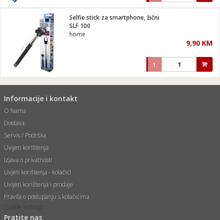
Selfie stick za smartphone, žični
SLF 100
home
9,90 KM
1
Informacije i kontakt
O Nama
Dostava
Servis / Podrška
Uvijeti korištenja
Izjava o privatnosti
Uvjeti korištenja - kolačići
Uvijeti korištenja i prodaje
Pravila o postupanju s kolačićima
Cookie settings
Pratite nas