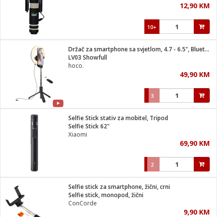
12,90 KM
i
10+
Držač za smartphone sa svjetlom, 4.7 - 6.5", Bluetooth
LV03 Showfull
hoco.
49,90 KM
3
Selfie Stick stativ za mobitel, Tripod
Selfie Stick 62"
Xiaomi
69,90 KM
2
Selfie stick za smartphone, žični, crni
Selfie stick, monopod, žični
ConCorde
9,90 KM