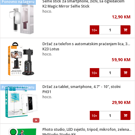
Selfie stick za smartphone, žični, sa ogledalcem
Ponovno na lageru
 Smartphone
čvrsto gorivo
K2 Magic Mirror Selfie Stick
iPhone
je
hoco.
12,90 KM
a
pretvaraći
če
pis
ice/ostalo
10+
i
dodaci
na metar
/čistače
i
hinjski pribor
Držač za telefon s automatskim praćenjem lica, 360°
K23 Lotus
aći/pribor
hoco.
i
59,90 KM
mari i kutije
taći/pribor
10+
je
Zabava
ika
/osigurači
Držač za tablet, smartphone, 4.7" - 10", stolni
Ponovno na lageru
PH31
hoco.
 noževe
29,90 KM
a
e
Exterijer
witch
10+
itch 2
i/ Vitrine
Photo studio, LED svjetlo, tripod, mikrofon, zelena pozadina
MyStudio Studio Kit