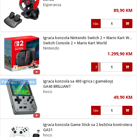
suđa
Esperanza
89,90 KM
e
10+
i
ja
Igraća konzola Nintendo Switch 2 + Mario Kart World
Switch Console 2 + Mario Kart World
Nintendo
veša
1.299,90 KM
plažu
 veša
eša/Sušilica
7
/kamp tuš
bil
Igraća konzola sa 400 igrica ( gameboy)
Ponovno na lageru
GA40 BRILLIANT
hoco.
ga / Zdravlje
49,90 KM
10+
i za kosu
za brijanje
Igraća konzola Game Stick sa 2 bežična kontrolera
GA31
hoco.