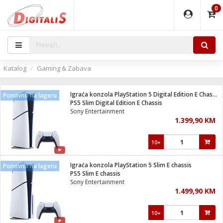
0
EĐAJI
PARATI
TI
IJA
i oprema
uređaji
ka
rane
i pribor
r - Analogija
Katalog
Gaming & Zabava
 BULLET
čni)
i
G9 / G4
- DOME
Igraća konzola PlayStation 5 Digital Edition E Chassis
Ponovno na lageru
ževi
XVR
laptop
ijal
PS5 Slim Digital Edition E Chassis
lsku
tiljke
dzor
nari
Sony Entertainment
1.399,90 KM
a svjetla
r
deo
r - IP
je
essional
lati i pribor
10+
ere
ači
x
a grla
čnici
Igraća konzola PlayStation 5 Slim E chassis
Ponovno na lageru
e
S2
jenje
PS5 Slim E chassis
Sony Entertainment
 C
ribor
li
1.499,90 KM
ndroid
blet ...
a IP kamere
e
zor- IP
10+
jeći