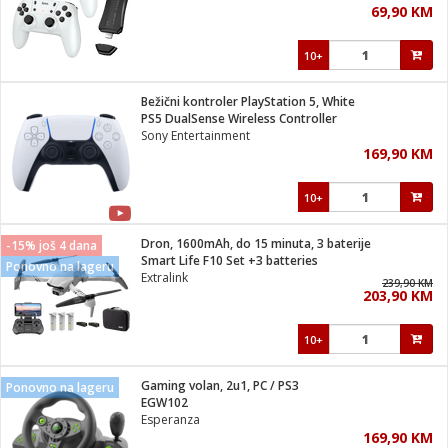
69,90 KM
i
10+
Bežični kontroler PlayStation 5, White
PS5 DualSense Wireless Controller
Sony Entertainment
169,90 KM
10+
Dron, 1600mAh, do 15 minuta, 3 baterije
-15% još 4 dana
Smart Life F10 Set +3 batteries
Ponovno na lageru
Extralink
239,90 KM
203,90 KM
10+
Gaming volan, 2u1, PC / PS3
Ponovno na lageru
EGW102
Esperanza
169,90 KM