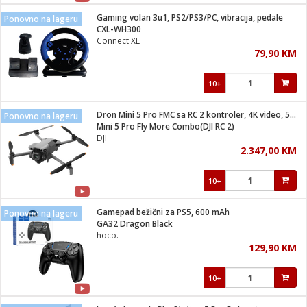
Gaming volan 3u1, PS2/PS3/PC, vibracija, pedale
Ponovno na lageru
 hrane
t
CXL-WH300
i
 dom
Connect XL
lušalice
ji i oprema
79,90 KM
ki aparati
i
 stanice
10+
A-100
ik
 pohrana
aciju
je
Dron Mini 5 Pro FMC sa RC 2 kontroler, 4K video, 50 mpixel
Ponovno na lageru
e
Mini 5 Pro Fly More Combo(DJI RC 2)
glodare
e namjene
eđaje
 oprema
električne brave
DJI
ije
odaci
2.347,00 KM
te
erije
etar
rtphone
i
10+
je mesa
e
e
i program
Gamepad bežični za PS5, 600 mAh
hone
Ponovno na lageru
trošni materijal
i zraka
GA32 Dragon Black
anje
am
er
hoco.
prema
o kafu
let
ram
129,90 KM
l
oprema
spenzer
nderi
10+
 Čistači
čnice
ene
sat
kupatilo