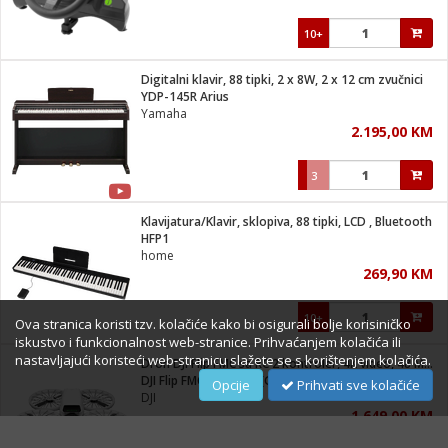
10+
Digitalni klavir, 88 tipki, 2 x 8W, 2 x 12 cm zvučnici
YDP-145R Arius
Yamaha
2.195,00 KM
3
Klavijatura/Klavir, sklopiva, 88 tipki, LCD , Bluetooth
HFP1
home
269,90 KM
10+
Ova stranica koristi tzv. kolačiće kako bi osigurali bolje korisiničko
iskustvo i funkcionalnost web-stranice. Prihvaćanjem kolačića ili
nastavljajući koristeći web-stranicu slažete se s korištenjem kolačića.
Dron DJI Flip FMC sa RC 2 kontroler, 4K video, 48 Mpixel
DJI Flip FMC (DJI RC 2) (GL)
Opcije
Prihvati sve kolačiće
DJI
1.649,00 KM