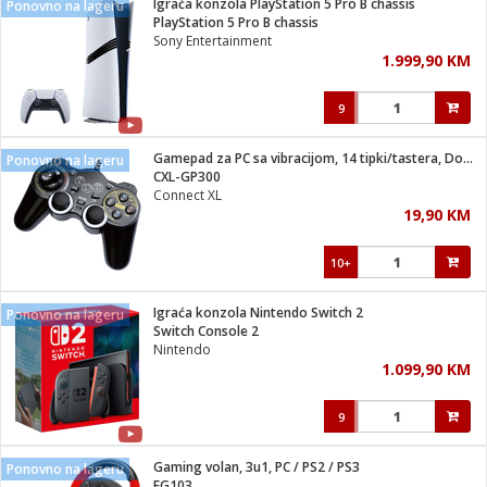
Igraća konzola PlayStation 5 Pro B chassis
Ponovno na lageru
 Smartphone
čvrsto gorivo
PlayStation 5 Pro B chassis
iPhone
je
Sony Entertainment
1.999,90 KM
a
pretvaraći
če
pis
ice/ostalo
9
i
dodaci
na metar
/čistače
i
hinjski pribor
Gamepad za PC sa vibracijom, 14 tipki/tastera, Double Shock
Ponovno na lageru
CXL-GP300
aći/pribor
Connect XL
i
19,90 KM
mari i kutije
taći/pribor
10+
je
Zabava
ika
/osigurači
Igraća konzola Nintendo Switch 2
Ponovno na lageru
Switch Console 2
Nintendo
 noževe
1.099,90 KM
a
e
Exterijer
witch
9
itch 2
i/ Vitrine
Gaming volan, 3u1, PC / PS2 / PS3
Ponovno na lageru
EG103