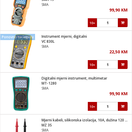
suđa
SMA
99,90 KM
e
10+
i
ja
Instrument mjerni, digitalni
Ponovno na lageru
VC 830L
SMA
veša
22,50 KM
plažu
 veša
eša/Sušilica
10+
/kamp tuš
bil
Digitalni mjerni instrument, multimetar
MT-1280
SMA
ga / Zdravlje
99,90 KM
10+
i za kosu
za brijanje
Mjerni kabeli, silikonska izolacija, 10A, dužina 120 cm
MZ 3S
SMA