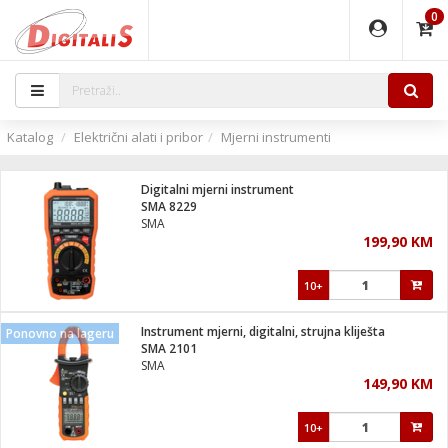
0
EĐAJI
PARATI
TI
IJA
i oprema
uređaji
ka
rane
i pribor
r - Analogija
Katalog
Električni alati i pribor
Mjerni instrumenti
 BULLET
čni)
i
G9 / G4
- DOME
Digitalni mjerni instrument
ževi
XVR
laptop
ijal
SMA 8229
lsku
tiljke
dzor
nari
SMA
199,90 KM
a svjetla
r
deo
r - IP
je
essional
lati i pribor
10+
ere
ači
x
a grla
čnici
Instrument mjerni, digitalni, strujna kliješta
Ponovno na lageru
e
S2
jenje
SMA 2101
SMA
 C
ribor
li
149,90 KM
ndroid
blet ...
a IP kamere
e
zor- IP
10+
jeći