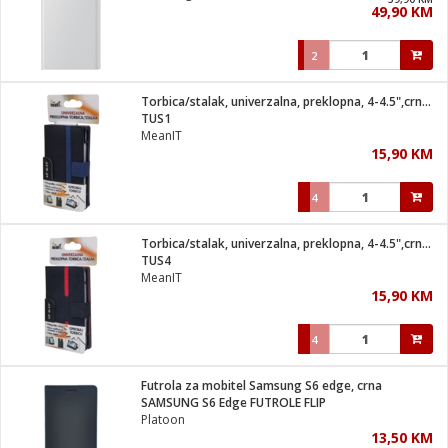
49,90 KM
i
2
Torbica/stalak, univerzalna, preklopna, 4-4.5",crno/plava
TUS1
MeanIT
15,90 KM
4
Torbica/stalak, univerzalna, preklopna, 4-4.5",crno/crvena
TUS4
MeanIT
15,90 KM
4
Futrola za mobitel Samsung S6 edge, crna
SAMSUNG S6 Edge FUTROLE FLIP
Platoon
13,50 KM