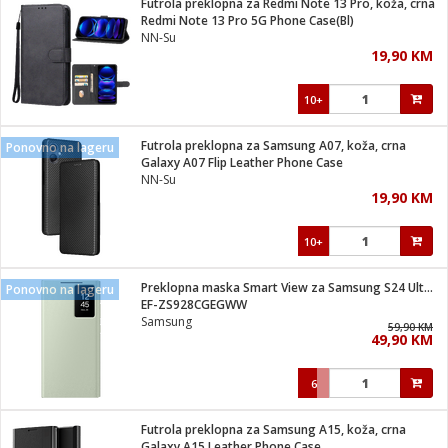
Futrola preklopna za Redmi Note 13 Pro, koža, crna
 Smartphone
čvrsto gorivo
Redmi Note 13 Pro 5G Phone Case(Bl)
iPhone
je
NN-Su
19,90 KM
a
pretvaraći
če
pis
ice/ostalo
10+
i
dodaci
na metar
/čistače
i
hinjski pribor
Futrola preklopna za Samsung A07, koža, crna
Ponovno na lageru
Galaxy A07 Flip Leather Phone Case
aći/pribor
NN-Su
i
19,90 KM
mari i kutije
taći/pribor
10+
je
Zabava
ika
/osigurači
Preklopna maska Smart View za Samsung S24 Ultra, light green
Ponovno na lageru
EF-ZS928CGEGWW
Samsung
 noževe
59,90 KM
49,90 KM
a
e
Exterijer
witch
6
itch 2
i/ Vitrine
Futrola preklopna za Samsung A15, koža, crna
Galaxy A15 Leather Phone Case