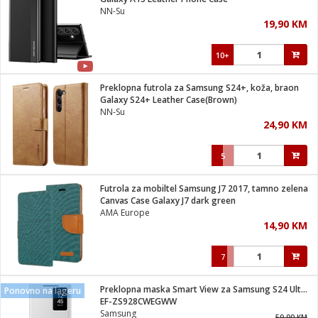
suđa
NN-Su
19,90 KM
e
10+
i
ja
Preklopna futrola za Samsung S24+, koža, braon
Galaxy S24+ Leather Case(Brown)
NN-Su
veša
24,90 KM
plažu
 veša
eša/Sušilica
5
/kamp tuš
bil
Futrola za mobiltel Samsung J7 2017, tamno zelena
Canvas Case Galaxy J7 dark green
AMA Europe
ga / Zdravlje
14,90 KM
7
i za kosu
za brijanje
Preklopna maska Smart View za Samsung S24 Ultra, white
Ponovno na lageru
EF-ZS928CWEGWW
Samsung
59,90 KM