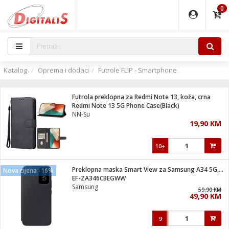
0
EĐAJI
PARATI
TI
IJA
i oprema
uređaji
ka
rane
i pribor
r - Analogija
Katalog
Oprema i dodaci
Futrole FLIP - Smartphone
 BULLET
čni)
i
G9 / G4
- DOME
Futrola preklopna za Redmi Note 13, koža, crna
ževi
XVR
laptop
ijal
Redmi Note 13 5G Phone Case(Black)
lsku
tiljke
dzor
nari
NN-Su
19,90 KM
a svjetla
r
deo
r - IP
je
essional
lati i pribor
10+
ere
ači
x
a grla
čnici
Preklopna maska Smart View za Samsung A34 5G, Black
Nova cijena -16%
e
S2
jenje
EF-ZA346CBEGWW
Samsung
 C
ribor
li
59,90 KM
49,90 KM
ndroid
blet ...
a IP kamere
e
zor- IP
9
jeći