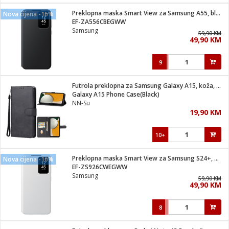
Preklopna maska Smart View za Samsung A55, black
Nova cijena -16%
 hrane
t
EF-ZA556CBEGWW
i
 dom
Samsung
59,90 KM
lušalice
ji i oprema
49,90 KM
ki aparati
i
 stanice
9
A-100
ik
 pohrana
aciju
je
Futrola preklopna za Samsung Galaxy A15, koža, crna
e
Galaxy A15 Phone Case(Black)
glodare
e namjene
eđaje
 oprema
električne brave
NN-Su
ije
odaci
19,90 KM
te
erije
etar
rtphone
i
10+
je mesa
e
e
i program
Preklopna maska Smart View za Samsung S24+, white
hone
Nova cijena -16%
trošni materijal
i zraka
EF-ZS926CWEGWW
anje
am
er
Samsung
prema
59,90 KM
o kafu
let
ram
49,90 KM
l
oprema
spenzer
nderi
8
 Čistači
čnice
ene
sat
kupatilo